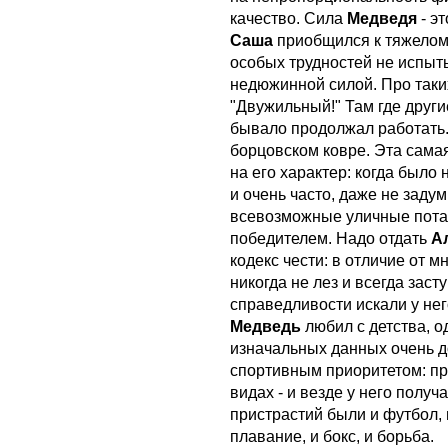
качество. Сила
Медведя
- э
Саша
приобщился к тяжелому
особых трудностей не испыты
недюжинной силой. Про таких,
"Двужильный!" Там где другие
бывало продолжал работать.
борцовском ковре. Эта сама
на его характер: когда было
и очень часто, даже не заду
всевозможные уличные потас
победителем. Надо отдать
А
кодекс чести: в отличие от м
никогда не лез и всегда заст
справедливости искали у него
Медведь
любил с детства, о
изначальных данных очень до
спортивным приоритетом: пр
видах - и везде у него получ
пристрастий были и футбол, 
плавание, и бокс, и борьба.