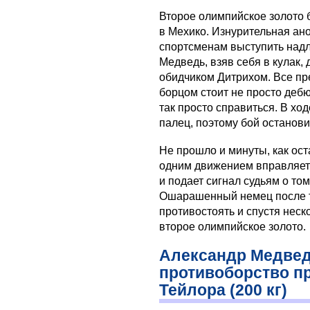
Второе олимпийское золото 
в Мехико. Изнурительная ан
спортсменам выступить над
Медведь, взяв себя в кулак,
обидчиком Дитрихом. Все пр
борцом стоит не просто дебю
так просто справиться. В хо
палец, поэтому бой останов
Не прошло и минуты, как ос
одним движением вправляет 
и подает сигнал судьям о том
Ошарашенный немец после та
противостоять и спустя неск
второе олимпийское золото.
Александр Медведь
противоборство п
Тейлора (200 кг)