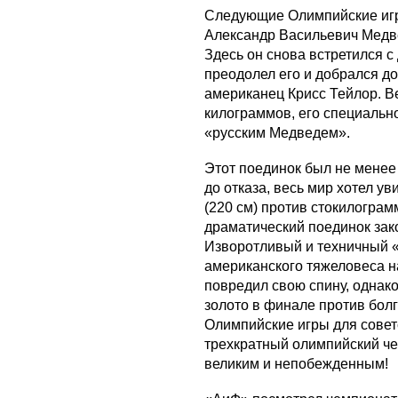
Следующие Олимпийские игр
Александр Васильевич Медве
Здесь он снова встретился с
преодолел его и добрался до
американец Крисс Тейлор. В
килограммов, его специальн
«русским Медведем».
Этот поединок был не менее
до отказа, весь мир хотел у
(220 см) против стокилограм
драматический поединок зак
Изворотливый и техничный «
американского тяжеловеса на
повредил свою спину, однако
золото в финале против бол
Олимпийские игры для совет
трехкратный олимпийский че
великим и непобежденным!