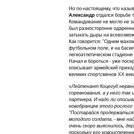
Но по-настоящему, что назыв
Александр
отдался борьбе т
Командование не могло не з
был разносторонне одаренн
затыкать дыры на всевозмо
Как говорится: "Одним махом
футбольном поле, и на баске
легкоатлетическом стадионе 
Начал и бороться - уже посе
описывает армейский прихо
великих спортсменов ХХ век
«Лейтенант Коцегуб нервни
соревнования, а у него так 
партнера. И надо ли описыв
новобранцев этого рослого и
"Постарайся продержаться 
молодого солдата, - мне над
очень скоро выяснилось, де
поскольку его новоиспечен