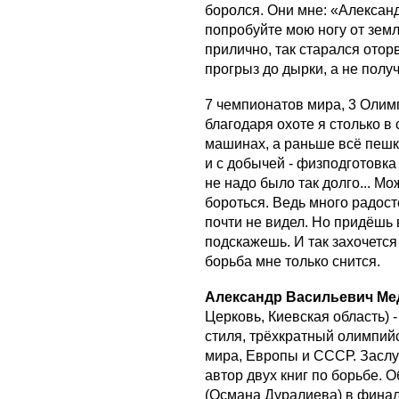
боролся. Они мне: «Александ
попробуйте мою ногу от земл
прилично, так старался оторв
прогрыз до дырки, а не получ
7 чемпионатов мира, 3 Олим
благодаря охоте я столько в
машинах, а раньше всё пешко
и с добычей - физподготовка
не надо было так долго... Мо
бороться. Ведь много радост
почти не видел. Но придёшь в
подскажешь. И так захочется
борьба мне только снится.
Александр Васильевич М
Церковь, Киевская область) 
стиля, трёхкратный олимпий
мира, Европы и СССР. Заслу
автор двух книг по борьбе. 
(Османа Дуралиева) в финал