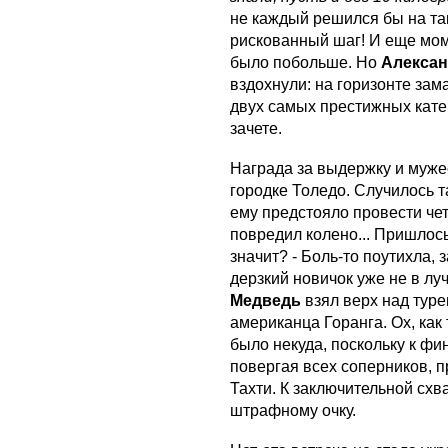
не каждый решился бы на та
рискованный шаг! И еще мом
было побольше. Но
Алекса
вздохнули: на горизонте за
двух самых престижных кате
зачете.
Награда за выдержку и муж
городке Толедо. Случилось т
ему предстояло провести чет
повредил колено... Пришлось
значит? - Боль-то поутихла, 
дерзкий новичок уже не в л
Медведь
взял верх над тур
американца Горанга. Ох, как
было некуда, поскольку к ф
повергая всех соперников, 
Тахти. К заключительной схв
штрафному очку.