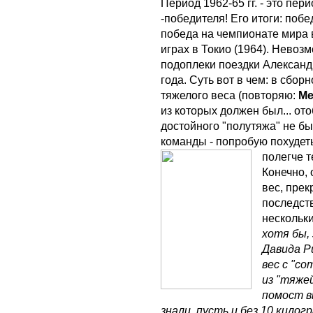
Период 1962-65 гг. - это пер
-победителя! Его итоги: поб
победа на чемпионате мира 
играх в Токио (1964). Невоз
подоплеки поездки Александ
года. Суть вот в чем: в сб
тяжелого веса (повторяю:
М
из которых должен был... ото
достойного "полутяжа" не был
команды - попробую похудеть
полегче т
Конечно, 
вес, пре
последст
нескольк
хотя бы,
Давида Р
вес с "с
из "тяже
помост в
знали, пусть и без 10 килог