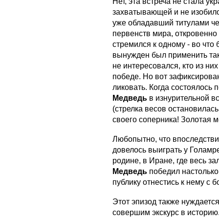
Нет, эта встреча не стала у
захватывающей и не изобил
уже обладавший титулами ч
первенств мира, откровенно 
стремился к одному - во что 
вынужден был применить так
не интересовался, кто из них
победе. Но вот зафиксирова
ликовать. Когда состоялось 
Медведь
в изнурительной в
(стрелка весов остановилась 
своего соперника! Золотая м
Любопытно, что впоследстви
довелось выиграть у Голамре
родине, в Иране, где весь з
Медведь
победил настолько
публику отнестись к нему с
Этот эпизод также нуждаетс
совершим экскурс в историю