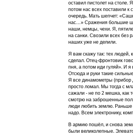
оставил пистолет на столе. Я
потом нас всех поставили к 
очередь. Мать шепчет: «Сашк
нас…» Сражения большие шли
наши, немцы, чехи. Я, пятиле
на санки. Свозили всех без р
наших уже не делили.
Я вам скажу так: тех людей, 
сделал. Отец-фронтовик гов
пня, а потом иди гуляй». И я 
Отсюда и руки такие сильные,
Я все динамометры (прибор 
просто ломал. Мы тогда с мл
сажали - не по 2 мешка, как 
смотрю на заброшенные поля 
люди любить землю. Раньше с
надо. Всем электронику, ком
В армию пошёл, и снова зем
были великолепные. Элеват