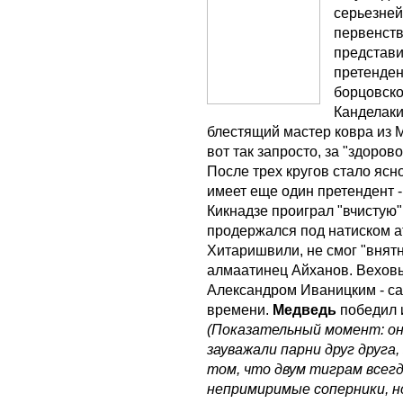
серьезней
первенст
представи
претенден
борцовско
Канделаки
блестящий мастер ковра из 
вот так запросто, за "здоро
После трех кругов стало ясн
имеет еще один претендент -
Кикнадзе проиграл "вчистую"
продержался под натиском а
Хитаришвили, не смог "внят
алмаатинец Айханов. Вехов
Александром Иваницким - са
времени.
Медведь
победил 
(Показательный момент: они
зауважали парни друг друга,
том, что двум тиграм всегда
непримиримые соперники, но