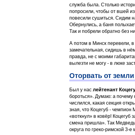
служба была. Столько истор
попросили, чтобы от вшей и
повесили сушиться. Сидим на
Обернулись, а баня полыхает
Так и побрели обратно без 
А потом в Минск перевели, в 
замечательная, сидишь в нём
правда, не с моими габаритам
вылезти не могу - в люке зас
Оторвать от земли
Был у нас
лейтенант Коцег
бороться». Думаю: а почему
числился, какая секция откры
зная, что Коцегуб - чемпион 
«воткнул» в ковёр! Коцегуб з
смена пришла». Так Медведь
округа по греко-римской 3-е