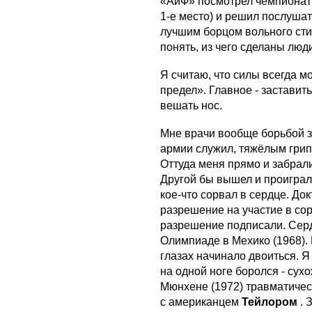
«АиФ» посмотрел чемпионат 
1-е место) и решил послуша
лучшим борцом вольного сти
понять, из чего сделаны люд
Я считаю, что силы всегда мо
предел». Главное - заставить
вешать нос.
Мне врачи вообще борьбой з
армии служил, тяжёлым грипп
Оттуда меня прямо и забрали
Другой бы вышел и проиграл.
кое-что сорвал в сердце. До
разрешение на участие в со
разрешение подписали. Серд
Олимпиаде в Мехико (1968). 
глазах начинало двоиться. Я
на одной ноге боролся - су
Мюнхене (1972) травматичес
с американцем
Тейлором
. 