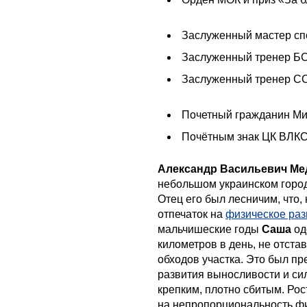
Заслуженный мастер спо
Заслуженный тренер БС
Заслуженный тренер СС
Почетный гражданин Ми
Почётным знак ЦК ВЛКС
Александр Васильевич М
небольшом украинском город
Отец его был лесничим, что,
отпечаток на
физическое раз
мальчишеские годы
Саша
од
километров в день, не отста
обходов участка. Это был п
развития выносливости и си
крепким, плотно сбитым. Рос
на непропорциональность фи