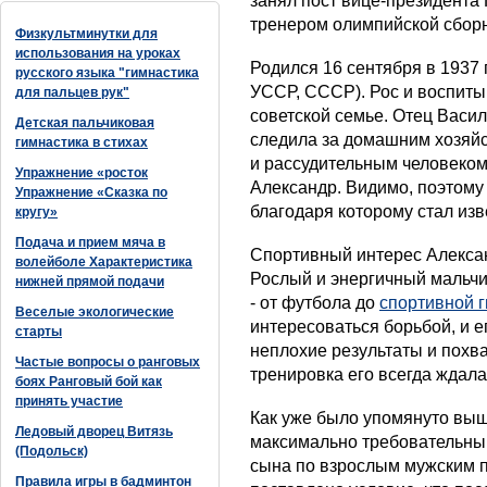
занял пост вице-президента
тренером олимпийской сборн
Физкультминутки для
использования на уроках
Родился 16 сентября в 1937 
русского языка "гимнастика
УССР, СССР). Рос и воспиты
для пальцев рук"
советской семье. Отец Васи
Детская пальчиковая
следила за домашним хозяйс
гимнастика в стихах
и рассудительным человеком
Упражнение «росток
Александр. Видимо, поэтому 
Упражнение «Сказка по
благодаря которому стал из
кругу»
Подача и прием мяча в
Спортивный интерес Алексан
волейболе Характеристика
Рослый и энергичный мальчи
нижней прямой подачи
- от футбола до
спортивной 
Веселые экологические
интересоваться борьбой, и е
старты
неплохие результаты и похва
Частые вопросы о ранговых
тренировка его всегда ждала
боях Ранговый бой как
принять участие
Как уже было упомянуто выш
Ледовый дворец Витязь
максимально требовательны
(Подольск)
сына по взрослым мужским 
Правила игры в бадминтон