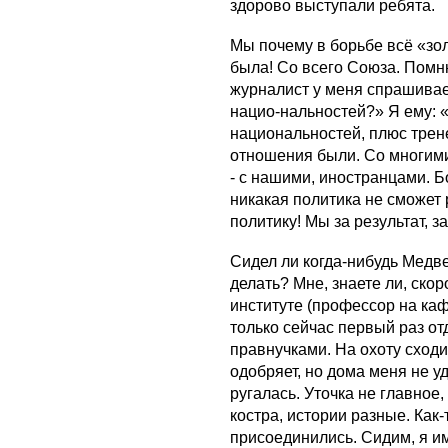
здорово выступали ребята.
Мы почему в борьбе всё «з
была! Со всего Союза. Помн
журналист у меня спрашивает
нацио-нальностей?» Я ему: «
национальностей, плюс трене
отношения были. Со многими 
- с нашими, иностранцами. Б
никакая политика не сможет 
политику! Мы за результат, за
Сидел ли когда-нибудь Медв
делать? Мне, знаете ли, скоро
институте (профессор на ка
только сейчас первый раз от
правнучками. На охоту сходи
одобряет, но дома меня не уд
ругалась. Уточка не главное,
костра, истории разные. Как
присоединились. Сидим, я им