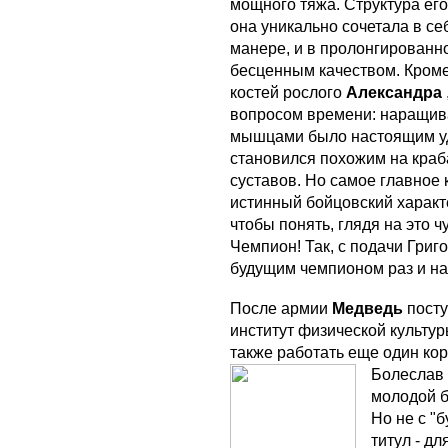
мощного тяжа. Структура ег
она уникально сочетала в се
манере, и в пролонгированно
бесценным качеством. Кроме
костей рослого
Александра
вопросом времени: наращива
мышцами было настоящим удо
становился похожим на краба
суставов. Но самое главное
истинный бойцовский характ
чтобы понять, глядя на это 
Чемпион! Так, с подачи Григ
будущим чемпионом раз и на
После армии
Медведь
пост
институт физической культур
также работать еще один ко
Болеслав
молодой б
Но не с "
титул - д