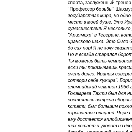
спорта, заслуженный трене
"Профессор борьбы" Шахму
государствах мира, но одно
место в моей душе. Это Ир
сумасшествия! Я несколько
"Ариямехр" в Тегеране, ко
иранского шаха. Это было б
до сих пор! Я не хочу сказа
Но я всегда старался борот
Ты можешь быть чемпионом 
если ты показываешь краси
очень долго. Иранцы соверш
сотвори себе кумира". Бор
олимпийский чемпион 1956 
Голамреза Тахти был для н
состоялась встреча сборны
кстати, был большим покло
взрывается овацией. Через 
ему достается аплодисмент
шах встает и уходит из дв