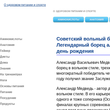
Перейти к основному содержанию
О здоровом питании и спорте
О ЗДОРОВОМ ПИТАНИИ И СПОРТЕ
АМИНОКИСЛОТЫ
АНАТОМИЯ
Советский вольный б
Аминокислоты
Легендарный борец а
Анатомия
день рождения
Гейнер
Диеты
Александр Васильевич Медв
Дома
борец в вольном стиле, тре
Знания
многократный победитель че
На тренажёрах
году получил звание Заслуж
Ноги
Основы питания
Александр Медведь - автор д
Питание
вольном стиле. В его карьер
Похудение
одного и тоже соперника (Ос
Продукты
финалах крупных соревнова