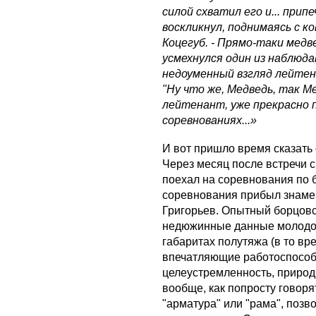
силой схватил его и... припе
воскликнул, поднимаясь с к
Коцегуб. - Прямо-таки медве
усмехнулся один из наблюда
недоуменный взгляд лейтена
"Ну что же, Медведь, так Ме
лейтенант, уже прекрасно 
соревнованиях...»
И вот пришло время сказать
Через месяц после встречи 
поехал на соревнования по б
соревнования прибыл знаме
Григорьев. Опытный борцовс
недюжинные данные молодог
габаритах полутяжа (в то вр
впечатляющие работоспособн
целеустремленность, приро
вообще, как попросту говоря
"арматура" или "рама", позв