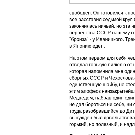
свободен. Он готовился к по
все расставил седьмой круг.
закончилась ничьей, но эта 
первенства СССР нашему гер
"бронза" - у Иваницкого. Тр
в Японию едет .
На этом первом для себя че
отведал горькую пилюлю от н
которая напомнила мне один
сборных СССР и Чехословаки
единственную шайбу, не сте
этим апофеоз наизакрытейшег
Медведем, набрав один един
не дал бороться ни себе, ни 
труда разобравшийся до Дит
вынужден был довольствоват
горький, но полезный, и на