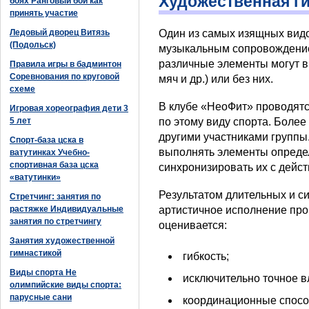
Художественная г
боях Ранговый бой как
принять участие
Ледовый дворец Витязь
Один из самых изящных видо
(Подольск)
музыкальным сопровождени
различные элементы могут в
Правила игры в бадминтон
Соревнования по круговой
мяч и др.) или без них.
схеме
В клубе «НеоФит» проводят
Игровая хореография дети 3
5 лет
по этому виду спорта. Более
другими участниками группы.
Спорт-база цска в
выполнять элементы определ
ватутинках Учебно-
спортивная база цска
синхронизировать их с дейст
«ватутинки»
Результатом длительных и с
Стретчинг: занятия по
растяжке Индивидуальные
артистичное исполнение про
занятия по стретчингу
оценивается:
Занятия художественной
гимнастикой
гибкость;
Виды спорта Не
исключительно точное 
олимпийские виды спорта:
парусные сани
координационные спосо