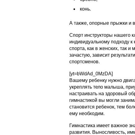
конь.
А также, опорные прыжки и 
Спорт инструкторы нашего к
индивидуальному подходу к
спорта, как в женских, так и
зачастую, зависит результат
спортсменов.
[yt=bWdAd_0MzDA]
Вашему ребенку нужно двиг
укреплять тело малыша, приу
настраивать на здоровый об
гимнастикой вы могли занима
становится ребенок, тем бо
ему необходим.
Гимнастика имеет важное зна
развития. Выносливость, имм