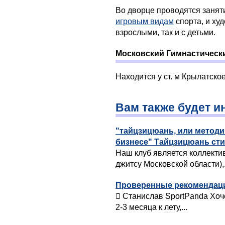
Во дворце проводятся занят
игровым видам
спорта, и ху
взрослыми, так и с детьми.
Московский Гимнастическ
Находится у ст. м Крылатско
Вам также будет и
"тайцзицюань, или метод
бизнесе" Тайцзицюань ст
Наш клуб является коллект
джитсу Московской области),.
Проверенные рекомендации
 Станислав SportPanda Хоч
2-3 месяца к лету,...