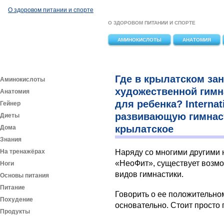
Перейти к основному содержанию
О здоровом питании и спорте
О ЗДОРОВОМ ПИТАНИИ И СПОРТЕ
АМИНОКИСЛОТЫ
АНАТОМИЯ
Где в крылатском за
Аминокислоты
художественной гимн
Анатомия
для ребенка? Interna
Гейнер
развивающую гимнаст
Диеты
крылатское
Дома
Знания
На тренажёрах
Наряду со многими другими 
«НеоФит», существует возмо
Ноги
видов гимнастики.
Основы питания
Питание
Говорить о ее положительно
Похудение
основательно. Стоит просто
Продукты