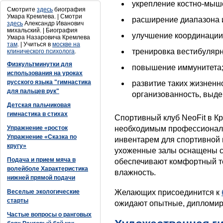
укрепление костно-мыш
Смотрите
здесь
биография
Умара Кремлева. | Смотри
расширение диапазона 
здесь
Александр Иванович
михальский. | Биография
улучшение координации
Умара Назаровича Кремлева
там
. | Учиться в
москве на
тренировка вестибулярн
клинического психолога
.
Физкультминутки для
повышение иммунитета
использования на уроках
русского языка "гимнастика
развитие таких жизнен
для пальцев рук"
организованность, выде
Детская пальчиковая
гимнастика в стихах
Спортивный клуб NeoFit в К
Упражнение «росток
необходимым профессионал
Упражнение «Сказка по
инвентарем для спортивной 
кругу»
ухоженные залы оснащены с
Подача и прием мяча в
обеспечивают комфортный т
волейболе Характеристика
влажность.
нижней прямой подачи
Веселые экологические
Желающих присоединится к
старты
ожидают опытные, дипломир
Частые вопросы о ранговых