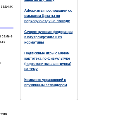
 задних
Афоризмы про лошадей со
смыслом Цитаты по
верховую езду на лошади
Существующие федерации
я самые
в пауэрлифтинге и их
сть
нормативы
Подвижные игры с мячом
картотека по физкультуре
в
(подготовительная группа)
на тему
Комплекс упражнений с
пружинным эспандером
тело
х