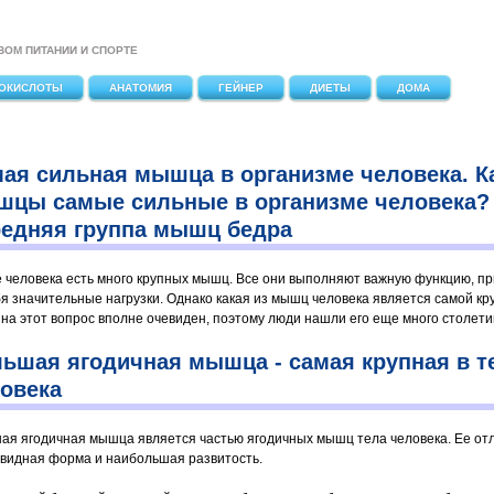
ВОМ ПИТАНИИ И СПОРТЕ
ОКИСЛОТЫ
АНАТОМИЯ
ГЕЙНЕР
ДИЕТЫ
ДОМА
ая сильная мышца в организме человека. К
цы самые сильные в организме человека?
едняя группа мышц бедра
е человека есть много крупных мышц. Все они выполняют важную функцию, п
бя значительные нагрузки. Однако какая из мышц человека является самой кр
 на этот вопрос вполне очевиден, поэтому люди нашли его еще много столети
ьшая ягодичная мышца - самая крупная в т
овека
ая ягодичная мышца является частью ягодичных мышц тела человека. Ее от
видная форма и наибольшая развитость.