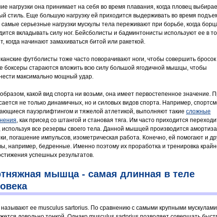
ие нагрузки она принимает на себя во время плавания, когда пловец выбира
ый стиль. Еще большую нагрузку ей приходится выдерживать во время подъе
 а самые серьезные нагрузки мускулы тела переживают при борьбе, когда борц
дится вкладывать силу ног. Бейсболисты и бадминтонисты используют ее в то
т, когда начинают замахиваться битой или ракеткой.
канские футболисты тоже часто поворачивают ноги, чтобы совершить бросок
е боксеры стараются вложить всю силу большой ягодичной мышцы, чтобы
нести максимально мощный удар.
 образом, какой вид спорта ни возьми, она имеет первостепенное значение. 
асается не только динамичных, но и силовых видов спорта. Например, спортс
ающиеся пауэрлифтингом и тяжелой атлетикой, выполняют такие
сложные
нения
, как присед со штангой и становая тяга. Им часто приходится переходи
, используя все резервы своего тела. Данной мышцей производится амортиз
зки, погашение импульсов, изометрическая работа. Конечно, ей помогают и др
лы, например, бедренные. Именно поэтому их проработка и тренировка край
остижения успешных результатов.
тняжная мышца - самая длинная в теле
овека
 называют ее musculus sartorius. По сравнению с самыми крупными мускулами
ажется довольно тонкой. Однако musculus sartorius позволяет совершать быс