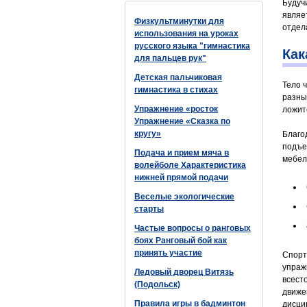
Будуч
являе
Физкультминутки для
отдел
использования на уроках
русского языка "гимнастика
Как
для пальцев рук"
Детская пальчиковая
Тело 
гимнастика в стихах
разны
Упражнение «росток
ложитс
Упражнение «Сказка по
кругу»
Благо
подъе
Подача и прием мяча в
мебел
волейболе Характеристика
нижней прямой подачи
Веселые экологические
старты
Частые вопросы о ранговых
боях Ранговый бой как
принять участие
Спорт
упраж
Ледовый дворец Витязь
всест
(Подольск)
движе
Правила игры в бадминтон
дисци