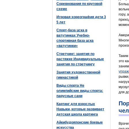
Соревнования по круговой
Больш
схеме
вольн
гору,
Игровая хореография дети 3
прихо
5 лет
момен
Спорт-база цска в
Амери
ватутинках Учебно-
Многи
спортивная база цска
произ
«ватутинки»
Стретчинг: занятия по
Таким
растяжке Индивидуальные
это к
занятия по стретчингу
заним
упраж
Занятия художественной
рывки
гимнастикой
нагру
Виды спорта Не
муску
олимпийские виды спорта:
для д
парусные сани
Пор
Картинг для взрослых
Навыки, которые развивает
чел
детская школа картинга
Айкибудояпонские боевые
Врачи
искусства
она к