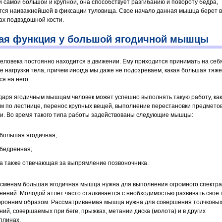
и самой большой и крупной, она способствует разгибанию и повороту бедра,
тся наиважнейшей в фиксации туловища. Свое начало данная мышца берет в
ах подвздошной кости.
ая функция у большой ягодичной мышцы
человека постоянно находится в движении. Ему приходится принимать на себ
е нагрузки тела, причем иногда мы даже не подозреваем, какая большая тяже
я на него.
даря ягодичным мышцам человек может успешно выполнять такую работу, как
м по лестнице, перенос крупных вещей, выполнение перестановки предмето
и. Во время такого типа работы задействованы следующие мышцы:
большая ягодичная;
бедренная;
а также отвечающая за выпрямление позвоночника.
сменам большая ягодичная мышца нужна для выполнения огромного спектра
нений. Молодой атлет часто сталкивается с необходимостью развивать свое 
оронним образом. Рассматриваемая мышца нужна для совершения толчковы
ний, совершаемых при беге, прыжках, метании диска (молота) и в других
плинах.