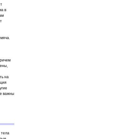
ет
ма в
ам
т
 мяча.
Причем
мены,
ть на
ация
угие
не важны
 тела
трые