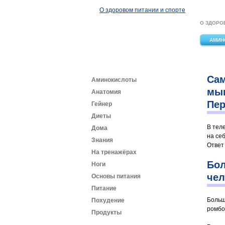
Перейти к основному содержанию
О здоровом питании и спорте
О ЗДОРО
АМИН
Сам
Аминокислоты
мыш
Анатомия
Пер
Гейнер
Диеты
В тел
Дома
на се
Знания
Ответ
На тренажёрах
Бол
Ноги
чел
Основы питания
Питание
Больш
Похудение
ромбо
Продукты