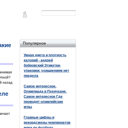
Форма
Поиск
поиска
Популярное
акие
Умная диета и плотность
калорий - андрей
бобровский Этикетки-
упаковки: ухищрениям нет
ринимая
предела
упной?
й назад.
Самое интересное.
Олимпиада в Пхенчхане.
еле
Самое интересное Где
проводят олимпийские
игры
личает
Главные цифры и
рекордсмены чемпионатов
мира по футболу