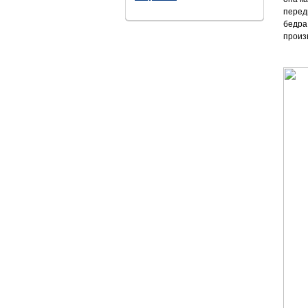
перед
бедра
произ