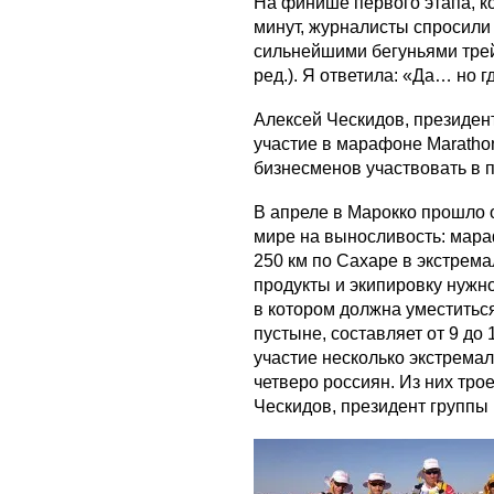
На финише первого этапа, к
минут, журналисты спросили 
сильнейшими бегуньями трей
ред.). Я ответила: «Да… но г
Алексей Ческидов, президен
участие в марафоне Marathon
бизнесменов участвовать в 
В апреле в Марокко прошло 
мире на выносливость: мараф
250 км по Сахаре в экстрема
продукты и экипировку нужно
в котором должна уместиться
пустыне, составляет от 9 до
участие несколько экстрема
четверо россиян. Из них тро
Ческидов, президент группы