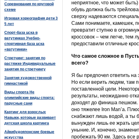
неприятное, что может быть)
Соревнования по круговой
обувь должна быть трейлова
схеме
сверху надеваются специаль
Игровая хореография дети 3
Сами понимаете, камешек, по
5 лет
превратит ступню в огромную
Спорт-база цска в
кроссовок – чем легче, тем 
ватутинках Учебно-
предоставили отличные кроссо
спортивная база цска
«ватутинки»
Что самое сложное в Пус
Стретчинг: занятия по
всего?
растяжке Индивидуальные
занятия по стретчингу
Я бы предпочел ответить на
Занятия художественной
Но если верить людям, там 
гимнастикой
поставленной цели. Некотор
Виды спорта Не
результаты, неожиданно отк
олимпийские виды спорта:
доходят до финиша пешком. 
парусные сани
оно тяжелее Iron Man’a. Плю
Картинг для взрослых
снабжают лишь водой, а ты 
Навыки, которые развивает
вынужден лишь ее жрать цел
детская школа картинга
уныние. И, конечно, знамени
Айкибудояпонские боевые
пробежать 90 км. Здесь все 
искусства