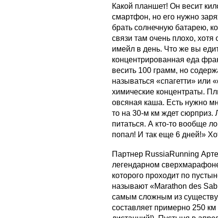
Какой планшет! Он весит ки
смартфон, но его нужно заря
брать солнечную батарею, ко
связи там очень плохо, хотя
имейл в день. Что же вы ед
концентрированная еда фран
весить 100 грамм, но содерж
называться «спагетти» или 
химические концентраты. Плю
овсяная каша. Есть нужно мн
то на 30-м км ждет сюрприз
питаться. А кто-то вообще ло
попал! И так еще 6 дней!» Хо
Партнер RussiaRunning Арт
легендарном сверхмарафоне 
которого проходит по пусты
называют «Marathon des Sabl
самым сложным из существую
составляет примерно 250 км