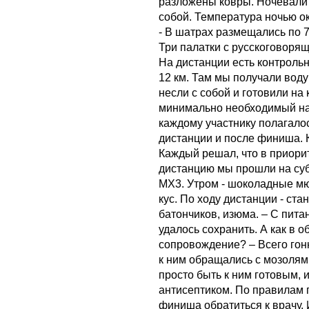
разложены ковры. Ночевали 
собой. Температура ночью ок
- В шатрах размещались по 7
Три палатки с русскоговоря
На дистанции есть контроль
12 км. Там мы получали воду 
несли с собой и готовили на
минимально необходимый наб
каждому участнику полагалос
дистанции и после финиша. 
Каждый решал, что в приорит
дистанцию мы прошли на су
МХ3. Утром - шоколадные мюс
кус. По ходу дистанции - ста
батончиков, изюма. – С пита
удалось сохранить. А как в
сопровождение? – Всего гон
к ним обращались с мозолям
просто быть к ним готовым,
антисептиком. По правилам г
финиша обратиться к врачу.