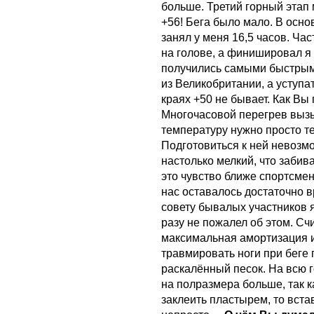
больше. Третий горный этап
+56! Бега было мало. В осно
занял у меня 16,5 часов. Ча
на голове, а финишировал я 
получились самыми быстрым
из Великобритании, а уступа
краях +50 не бывает. Как В
Многочасовой перегрев выз
температуру нужно просто те
Подготовиться к ней невозмо
настолько мелкий, что забив
это чувство ближе спортсмен
нас оставалось достаточно 
совету бывалых участников
разу не пожалел об этом. Сч
максимальная амортизация и
травмировать ноги при беге 
раскалённый песок. На всю 
на полразмера больше, так к
заклеить пластырем, то вста