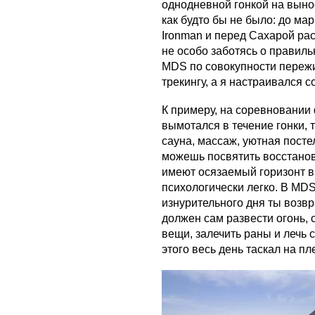
однодневной гонкой на вын
как будто бы не было: до м
Ironman и перед Сахарой ра
не особо заботясь о правиль
MDS по совокупности пережив
трекингу, а я настраивался с
К примеру, на соревновании 
вымотался в течение гонки, 
сауна, массаж, уютная посте
можешь посвятить восстанов
имеют осязаемый горизонт в 
психологически легко. В MDS,
изнурительного дня ты возв
должен сам развести огонь, 
вещи, залечить раны и лечь 
этого весь день таскал на п