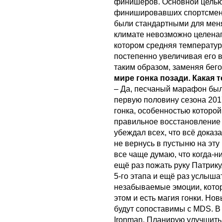
финишеров. Основной целью
финишировавших спортсмен
были стандартными для меня
климате невозможно целенап
котором средняя температура
постепенно увеличивая его ве
таким образом, заменяя бег
мире гонка позади. Какая 
– Да, песчаный марафон был
первую половину сезона 201
гонка, особенностью которо
правильное восстановление
убеждал всех, что всё доказа
не вернусь в пустыню на эту
все чаще думаю, что когда-н
ещё раз пожать руку Патрик
5-го этапа и ещё раз услыша
незабываемые эмоции, кото
этом и есть магия гонки. Но
будут сопоставимы с MDS. В 2
Ironman. Планирую улучшить 