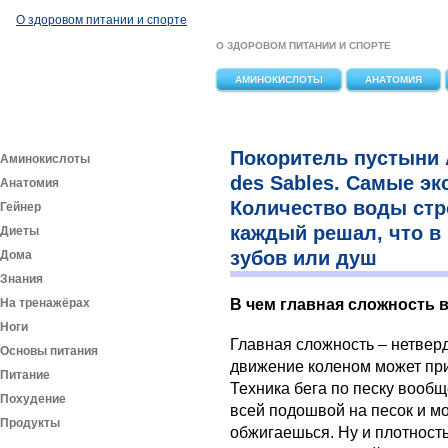
Перейти к основному содержанию
О здоровом питании и спорте
О ЗДОРОВОМ ПИТАНИИ И СПОРТЕ
АМИНОКИСЛОТЫ
АНАТОМИЯ
Покоритель пустыни 
Аминокислоты
des Sables. Самые э
Анатомия
Количество воды стр
Гейнер
каждый решал, что в 
Диеты
зубов или душ
Дома
Знания
На тренажёрах
В чем главная сложность в
Ноги
Главная сложность – нетвер
Основы питания
движение коленом может пр
Питание
Техника бега по песку вообщ
Похудение
всей подошвой на песок и м
Продукты
обжигаешься. Ну и плотность