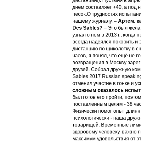
дистанций!). Пустыня в апр
днем составляет +40, а под
песок.О трудностях испытан
нашему журналу.
– Артем, 
Des Sables?
– Это был жела
узнал о нем в 2013 г., когд
всегда надеялся покорить и 
дистанцию по щиколотку в с
часов, я понял, что ещё не 
возвращения в Москву зарег
друзей. Собрал дружную ком
Sables 2017 Russian speakin
отменил участие в гонке и 
сложным оказалось испы
был готов его пройти, поэто
поставленным целям - 38 час
Физически помог опыт длинн
психологически - наша друж
товарищей. Временные лими
здоровому человеку, важно п
максимум удовольствия от эт