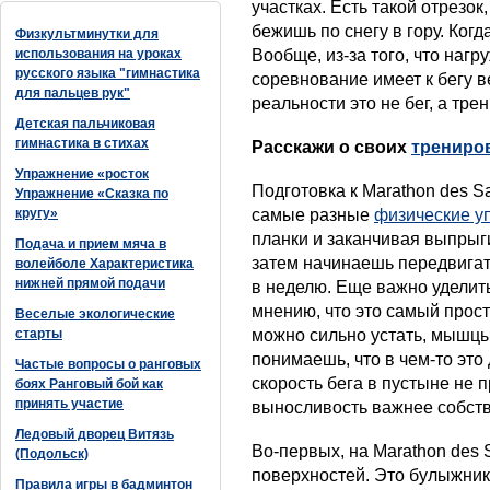
участках. Есть такой отрезок
бежишь по снегу в гору. Когд
Физкультминутки для
использования на уроках
Вообще, из-за того, что наг
русского языка "гимнастика
соревнование имеет к бегу 
для пальцев рук"
реальности это не бег, а тр
Детская пальчиковая
гимнастика в стихах
Расскажи о своих
трениро
Упражнение «росток
Подготовка к Marathon des Sa
Упражнение «Сказка по
кругу»
самые разные
физические у
планки и заканчивая выпрыг
Подача и прием мяча в
затем начинаешь передвигат
волейболе Характеристика
нижней прямой подачи
в неделю. Еще важно уделить
мнению, что это самый прос
Веселые экологические
старты
можно сильно устать, мышцы
понимаешь, что в чем-то это 
Частые вопросы о ранговых
скорость бега в пустыне не 
боях Ранговый бой как
принять участие
выносливость важнее собств
Ледовый дворец Витязь
Во-первых, на Marathon des 
(Подольск)
поверхностей. Это булыжник
Правила игры в бадминтон