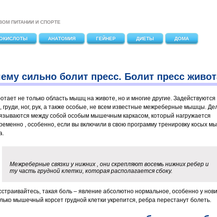
ВОМ ПИТАНИИ И СПОРТЕ
ОКИСЛОТЫ
АНАТОМИЯ
ГЕЙНЕР
ДИЕТЫ
ДОМА
ему сильно болит пресс. Болит пресс живот
ботает не только область мышц на животе, но и многие другие. Задействуютс
, груди, ног, рук, а также особые, не всем известные межреберные мышцы. Дел
вязываются между собой особым мышечным каркасом, который нагружается
ременно , особенно, если вы включили в свою программу тренировку косых м
а.
Межреберные связки у нижних , они скрепляют восемь нижних ребер и
ту часть грудной клетки, которая располагается сбоку.
сстраивайтесь, такая боль – явление абсолютно нормальное, особенно у нови
олько мышечный корсет грудной клетки укрепится, ребра перестанут болеть.