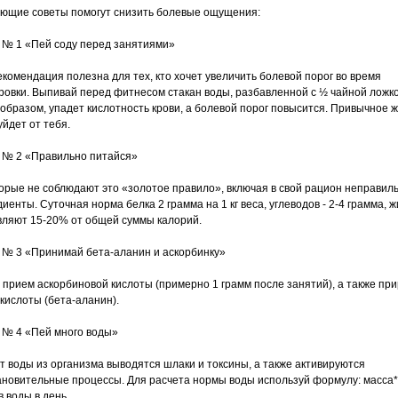
ющие советы помогут снизить болевые ощущения:
 № 1 «Пей соду перед занятиями»
екомендация полезна для тех, кто хочет увеличить болевой порог во время
ровки. Выпивай перед фитнесом стакан воды, разбавленной с ½ чайной ложко
 образом, упадет кислотность крови, а болевой порог повысится. Привычное 
уйдет от тебя.
 № 2 «Правильно питайся»
орые не соблюдают это «золотое правило», включая в свой рацион неправил
иенты. Суточная норма белка 2 грамма на 1 кг веса, углеводов - 2-4 грамма, 
вляют 15-20% от общей суммы калорий.
 № 3 «Принимай бета-аланин и аскорбинку»
 прием аскорбиновой кислоты (примерно 1 грамм после занятий), а также пр
кислоты (бета-аланин).
 № 4 «Пей много воды»
ет воды из организма выводятся шлаки и токсины, а также активируются
ановительные процессы. Для расчета нормы воды используй формулу: масса*
 воды в день.