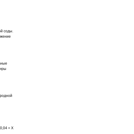
й соды.
жжение
ьные
жиры
иродной
0,04 = Х