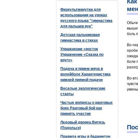
Как
ме
Физкультминутки для
использования на уроках
русского языка "гимнастика
Обычн
для пальцев рук"
мышеч
боль 
Детская пальчиковая
гимнастика в стихах
Во-пе
Упражнение «росток
пробеж
Упражнение «Сказка по
ожида
кругу»
боли 
разог
Подача и прием мяча в
волейболе Характеристика
Во-вт
нижней прямой подачи
чувст
Веселые экологические
умень
старты
Частые вопросы о ранговых
боях Ранговый бой как
принять участие
Ледовый дворец Витязь
Пос
(Подольск)
Правила игры в бадминтон