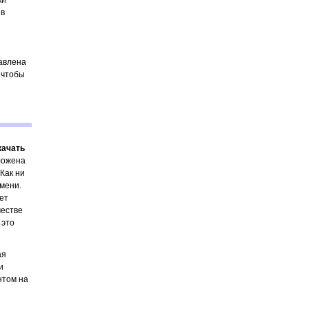
ки
 в
тавлена
 чтобы
качать
оложена
 Как ни
емени.
ет
честве
 это
ая
и
нтом на