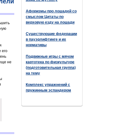
лели
Афоризмы про лошадей со
смыслом Цитаты по
верховую езду на лошади
ьшить
ьную
Существующие федерации
в пауэрлифтинге и их
нормативы
я
е его
вень
Подвижные игры с мячом
 еще не
картотека по физкультуре
(подготовительная группа)
на тему
вы
и
Комплекс упражнений с
пружинным эспандером