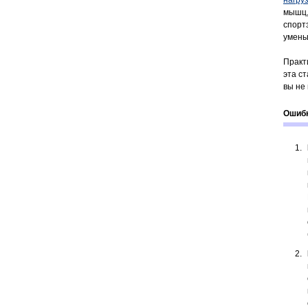
нагру
мышц,
спорт
умень
Практ
эта с
вы не
Ошибк