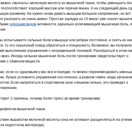
 важно «выгнать» молочную кислоту из мышечной ткани, чтобы уменьшить бо
 поспособствует хороший массаж или горячая ванна. А на следующий день с
ьшую разминку. Не нужно снова давать мышцам большое напряжение, но вот
го разогреть их очень важно. Простая зарядка на 15 минут уже снизит мыше
 Также
хорошим видом
активности, идеально излечивающей мышечную боль, 
ние.
вы испытываете сильные боли в мышцах или ребрах постоянно, и снять их ник
ся, то это серьезный повод обратиться к специалисту. Возможно, вы получили
емя выполнения упражнения с неправильной техникой. Разобраться в этом с
о врач. Иногда сильная мышечная боль после тренировки свидетельствует о
еме с обменом веществ.
чае, если со здоровьем у вас все в порядке, то можно порекомендовать умень
зки. Лучше усложнять упражнения постепенно, в ровном темпе, когда организм
 готов. Если напрягаться в спортивном зале слишком сильно, это приведет к
томлению.
твует 2 причины, почему болит пресс во время тренировки:
 дефектов мышечной ткани.
ствие выработки молочной кислоты (она не успевает расщепляться на углек
-за недостатка кислорода).