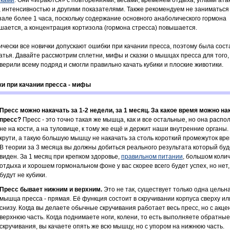
зками
. Они «играются» с повторениями, весами, временем отдыха, углами ата
 интенсивностью и другими показателями. Также рекомендуем не заниматься
зале более 1 часа, поскольку содержание основного анаболического гормона
шается, а концентрация кортизола (гормона стресса) повышается.
ически все новички допускают ошибки при качании пресса, поэтому была сос
татья. Давайте рассмотрим сплетни, мифы и сказки о мышцах пресса для того,
 верили всему подряд и смогли правильно качать кубики и плоские животики.
и при качании пресса - мифы
Пресс можно накачать за 1-2 недели, за 1 месяц.
За какое время можно на
пресс?
Пресс - это точно такая же мышца, как и все остальные, но она расп
не на кости, а на туловище, к тому же ещё и держит наши внутренние органы.
крути, а такую большую мышцу не накачать за столь короткий промежуток вр
В теории за 3 месяца вы должны добиться реального результата который буд
виден. За 1 месяц при крепком здоровье,
правильном питании
, большом коли
отдыха и хорошем гормональном фоне у вас скорее всего будет успех, но нет,
будут не кубики.
Пресс бывает нижним и верхним.
Это не так, существует только одна цельн
мышца пресса - прямая. Её функция состоит в скручивании корпуса сверху ил
снизу. Когда вы делаете обычные скручивания работает весь пресс, но с акце
верхнюю часть. Когда поднимаете ноги, колени, то есть выполняете обратные
скручивания, вы качаете опять же всю мышцу, но с упором на нижнюю часть.