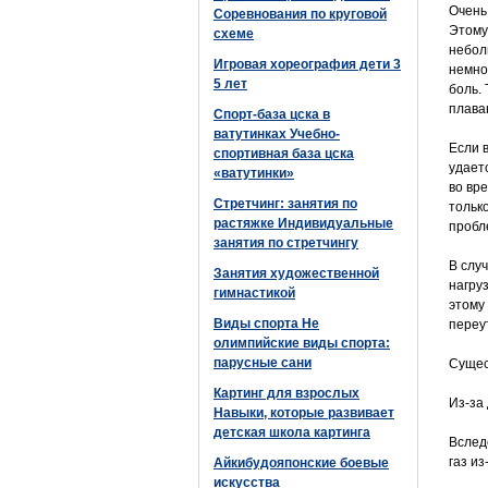
Очень
Соревнования по круговой
Этому
схеме
небол
Игровая хореография дети 3
немно
5 лет
боль.
плава
Спорт-база цска в
ватутинках Учебно-
Если 
спортивная база цска
удает
«ватутинки»
во вр
Стретчинг: занятия по
тольк
растяжке Индивидуальные
пробл
занятия по стретчингу
В слу
Занятия художественной
нагру
гимнастикой
этому
Виды спорта Не
переу
олимпийские виды спорта:
парусные сани
Сущес
Картинг для взрослых
Из-за
Навыки, которые развивает
детская школа картинга
Вслед
газ из
Айкибудояпонские боевые
искусства