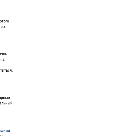
этого
ние.
жешь
, а
титься.
и
жирные
альный,
ьшими