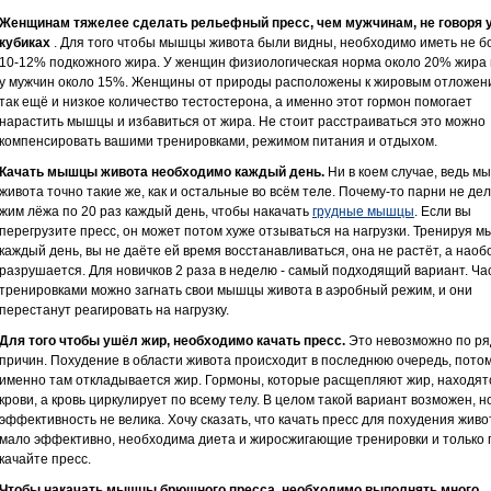
Женщинам тяжелее сделать рельефный пресс, чем мужчинам, не говоря 
кубиках
. Для того чтобы мышцы живота были видны, необходимо иметь не б
10-12% подкожного жира. У женщин физиологическая норма около 20% жира 
у мужчин около 15%. Женщины от природы расположены к жировым отложен
так ещё и низкое количество тестостерона, а именно этот гормон помогает
нарастить мышцы и избавиться от жира. Не стоит расстраиваться это можно
компенсировать вашими тренировками, режимом питания и отдыхом.
Качать мышцы живота необходимо каждый день.
Ни в коем случае, ведь 
живота точно такие же, как и остальные во всём теле. Почему-то парни не де
жим лёжа по 20 раз каждый день, чтобы накачать
грудные мышцы
. Если вы
перегрузите пресс, он может потом хуже отзываться на нагрузки. Тренируя 
каждый день, вы не даёте ей время восстанавливаться, она не растёт, а наоб
разрушается. Для новичков 2 раза в неделю - самый подходящий вариант. Ч
тренировками можно загнать свои мышцы живота в аэробный режим, и они
перестанут реагировать на нагрузку.
Для того чтобы ушёл жир, необходимо качать пресс.
Это невозможно по ря
причин. Похудение в области живота происходит в последнюю очередь, потом
именно там откладывается жир. Гормоны, которые расщепляют жир, находят
крови, а кровь циркулирует по всему телу. В целом такой вариант возможен, н
эффективность не велика. Хочу сказать, что качать пресс для похудения живо
мало эффективно, необходима диета и жиросжигающие тренировки и только 
качайте пресс.
Чтобы накачать мышцы брюшного пресса, необходимо выполнять много