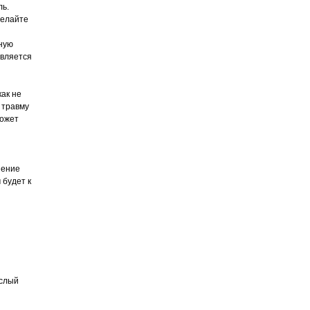
ль.
делайте
чную
является
ак не
 травму
может
шение
 будет к
ислый