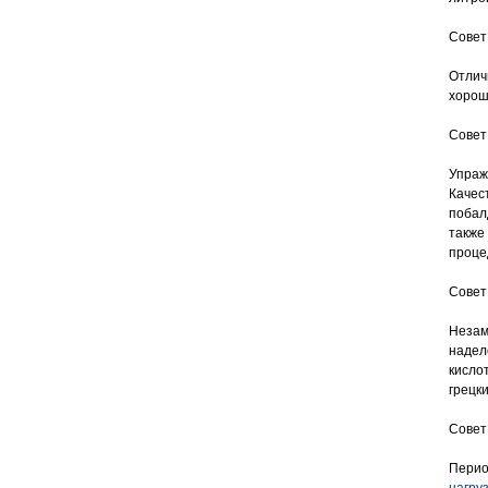
Совет
Отлич
хорош
Совет
Упраж
Качес
побалд
также
проце
Совет
Незам
надел
кисло
грецки
Совет
Перио