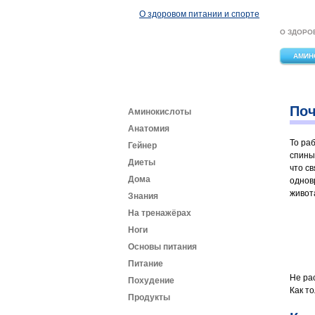
Перейти к основному содержанию
О здоровом питании и спорте
О ЗДОРО
АМИН
Поч
Аминокислоты
Анатомия
То ра
Гейнер
спины
Диеты
что с
Дома
однов
живот
Знания
На тренажёрах
Ноги
Основы питания
Питание
Не ра
Похудение
Как т
Продукты