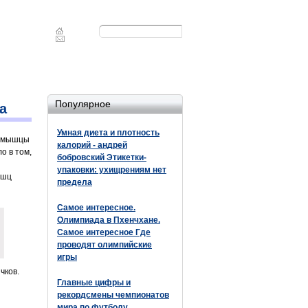
Форма
Поиск
поиска
Популярное
а
Умная диета и плотность
я мышцы
калорий - андрей
о в том,
бобровский Этикетки-
упаковки: ухищрениям нет
ышц
предела
Самое интересное.
Олимпиада в Пхенчхане.
Самое интересное Где
проводят олимпийские
игры
чков.
Главные цифры и
рекордсмены чемпионатов
мира по футболу