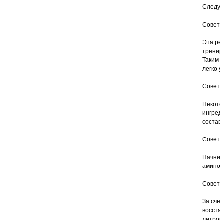
Следу
Совет
Эта р
трени
Таким
легко 
Совет
Некот
ингред
соста
Совет
Начни
амино
Совет
За сч
восст
литров