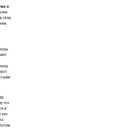
уже о
олее
в теле,
иям,
мышцы
лают
мышцу
орот
астыми
ду
у что
ся в
о его
та
потом