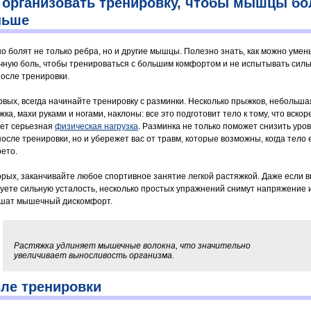
 организовать тренировку, чтобы мышцы бо
ньше
о болят не только ребра, но и другие мышцы. Полезно знать, как можно умен
ную боль, чтобы тренироваться с большим комфортом и не испытывать сил
после тренировки.
рвых, всегда начинайте тренировку с разминки. Несколько прыжков, небольша
ка, махи руками и ногами, наклоны: все это подготовит тело к тому, что вскор
ет серьезная
физическая нагрузка
. Разминка не только поможет снизить уро
после тренировки, но и убережет вас от травм, которые возможны, когда тело
рето.
орых, заканчивайте любое спортивное занятие легкой растяжкой. Даже если 
вуете сильную усталость, несколько простых упражнений снимут напряжение 
шат мышечный дискомфорт.
Растяжка удлиняет мышечные волокна, что значительно
увеличивает выносливость организма.
ле тренировки