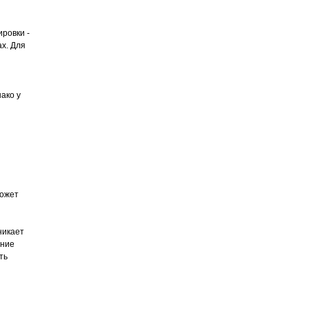
ровки -
ах. Для
ако у
может
никает
ение
ть