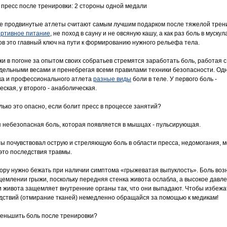
 пресс после тренировки: 2 стороны одной медали
е продвинутые атлеты считают самым лучшим подарком после тяжелой трени
ортивное питание
, не поход в сауну и не овсяную кашу, а как раз боль в мускул
ов это главный ключ на пути к формированию нужного рельефа тела.
ки в погоне за опытом своих собратьев стремятся заработать боль, работая с
дельными весами и пренебрегая всеми правилами техники безопасности. Одн
ка и профессионального атлета
разные виды
боли в теле. У первого боль -
ская, у второго - анаболическая.
лько это опасно, если болит пресс в процессе занятий?
 небезопасная боль, которая появляется в мышцах - пульсирующая.
ты почувствовал острую и стреляющую боль в области пресса, недомогания, 
 это последствия травмы.
тору нужно бежать при наличии симптома «грыжеватая выпуклость». Боль воз
щемлении грыжи, поскольку передняя стенка живота ослабла, а высокое давл
и живота защемляет внутренние органы так, что они выпадают. Чтобы избежа
дствий (отмирание тканей) немедленно обращайся за помощью к медикам!
меньшить боль после тренировки?