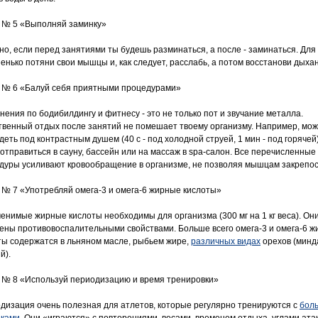
 № 5 «Выполняй заминку»
но, если перед занятиями ты будешь разминаться, а после - заминаться. Для 
енько потяни свои мышцы и, как следует, расслабь, а потом восстанови дыха
 № 6 «Балуй себя приятными процедурами»
нения по бодибилдингу и фитнесу - это не только пот и звучание металла.
твенный отдых после занятий не помешает твоему организму. Например, мо
еть под контрастным душем (40 с - под холодной струей, 1 мин - под горячей)
 отправиться в сауну, бассейн или на массаж в spa-салон. Все перечисленные
дуры усиливают кровообращение в организме, не позволяя мышцам закрепос
 № 7 «Употребляй омега-3 и омега-6 жирные кислоты»
енимые жирные кислоты необходимы для организма (300 мг на 1 кг веса). Он
ены противовоспалительными свойствами. Больше всего омега-3 и омега-6 
ты содержатся в льняном масле, рыбьем жире,
различных видах
орехов (минд
й).
 № 8 «Используй периодизацию и время тренировки»
дизация очень полезная для атлетов, которые регулярно тренируются с
бол