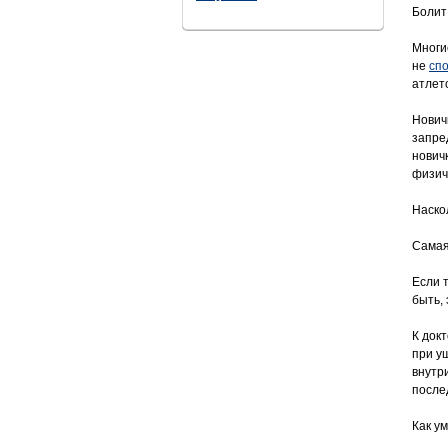
Болит
Многи
не
сп
атлет
Нович
запре
нович
физиче
Наско
Самая
Если 
быть,
К док
при у
внутр
после
Как у