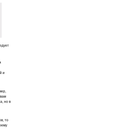
едует
м
й и
мер,
 вам
а, но в
в, то
воему