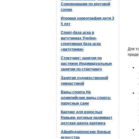
Соревнования по круговой
схеме
Игровая хореография дети 3
5 лет
Спорт-база цска в
ватутинках Учебно-
спортивная база цска
Для т
«ватутинки»
приде
Стретчинг: занятия по
растяжке Индивидуальные
занятия по стретчингу
Занятия художественной
гимнастикой
Виды спорта Не
олимпийские виды спорта:
парусные сани
Картинг для взрослых
Навыки, которые развивает
детская школа картинга
Айкибудояпонские боевые
искусства