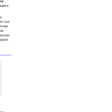
ому
ации и
но
я того,
иятную
как
 быстро
форте.