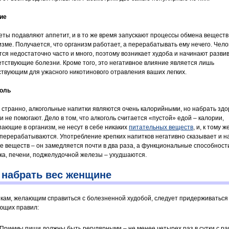
ие
еты подавляют аппетит, и в то же время запускают процессы обмена веществ
изме. Получается, что организм работает, а перерабатывать ему нечего. Чело
тся недостаточно часто и много, поэтому возникает худоба и начинают разви
етствующие болезни. Кроме того, это негативное влияние является лишь
ствующим для ужасного никотинового отравления ваших легких.
оль
и странно, алкогольные напитки являются очень калорийными, но набрать зд
и не помогают. Дело в том, что алкоголь считается «пустой» едой – калории,
пающие в организм, не несут в себе никаких
питательных веществ
, и, к тому ж
 перерабатываются. Употребление крепких напитков негативно сказывает и н
е веществ – он замедляется почти в два раза, а функциональные способност
ка, печени, поджелудочной железы – ухудшаются.
 набрать вес женщине
кам, желающим справиться с болезненной худобой, следует придерживаться
ющих правил:
Приемы пищи должны быть регулярными – не менее четырех раз в сутки с р