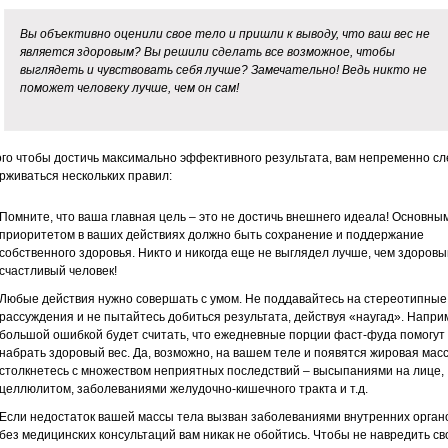
Вы объективно оценили свое тело и пришли к выводу, что ваш вес не
является здоровым? Вы решили сделать все возможное, чтобы
выглядеть и чувствовать себя лучше? Замечательно! Ведь никто не
поможет человеку лучше, чем он сам!
ого чтобы достичь максимально эффективного результата, вам непременно сл
рживаться нескольких правил:
Помните, что ваша главная цель – это не достичь внешнего идеала! Основны
приоритетом в ваших действиях должно быть сохранение и поддержание
собственного здоровья. Никто и никогда еще не выглядел лучше, чем здоровы
счастливый человек!
Любые действия нужно совершать с умом. Не поддавайтесь на стереотипные
рассуждения и не пытайтесь добиться результата, действуя «наугад». Напри
большой ошибкой будет считать, что ежедневные порции фаст-фуда помогут
набрать здоровый вес. Да, возможно, на вашем теле и появятся жировая масс
столкнетесь с множеством неприятных последствий – высыпаниями на лице,
целлюлитом, заболеваниями желудочно-кишечного тракта и т.д.
Если недостаток вашей массы тела вызван заболеваниями внутренних органо
без медицинских консультаций вам никак не обойтись. Чтобы не навредить с