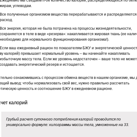
Ежедневно мы съедаем n-ое количество калорий, распределяющихся по белк
жирам, углеводам.
Все полученные организмом вещества перерабатываются и распределяются
расход.
Вся энергия, которая не была потрачена на процессы жизнедеятельности,
сохраняется в теле в виде «резерва»: накапливается жировая ткань (ее нали
необходимо для нормального функционирования организма!).
Если ваш ежедневный рацион по показателям БЖУ и энергетической ценност
ву калорий) превышает нормальный уровень – вы начинайте накапливать
избыточную массу тела. Если же уровень недостаточен – ваше тело не может
создавать энергетический резерв и истощается.
тельно ознакомившись с процессом обмена веществ в нашем организме, мы
ющий вывод: чтобы нормализовать свой вес, нужно правильно рассчитать
етическую ценность и соотношение БЖУ в ежедневном рационе.
чет калорий
Грубый расчет суточного потребления калорий проводится по
универсально формуле: килограммы массы тела, умноженные на 33.