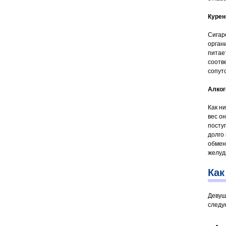
Курен
Сигар
орган
питае
соотв
сопут
Алког
Как н
вес он
посту
долго
обмен
желуд
Как
Девуш
следу