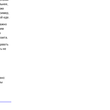
льнее,
кже
ример,
ой еде.
важно
 им
я
ракта.
давать
ть не
жно:
ны