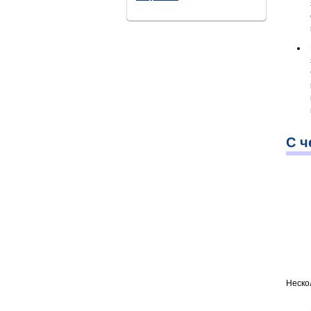
С ч
Неско