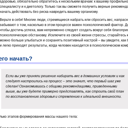
здоровью, обязательно обратитесь к нескольким врачам: к вашему профильн
специалисту и к диетологу. Только так вы сможете получить верные рекоменд
начать действовать без риска навредить вашему организму.
Верьте в себя! Многие люди, стремящиеся набрать или сбросить вес, напрас
забывают о том, насколько в этом процессе важен психологический фактор. Дл
чтобы достичь успеха, вам непременно следует создать вокруг себя благопр
психологическую обстановку. Исключите из своей жизни стрессы, старайтесь 
можно больше улыбаться и сохранять позитивный настрой – вы увидите, как
и легко приходят результаты, когда человек находится в психологическом ком
его начать?
Если вы уже приняли решение набирать вес в домашних условиях и как
следует настроились на процесс – это значит, что первый шаг уже
сделан! Ознакомившись с общими рекомендациями, приведенными
выше, вы уже будете примерно представлять, как строить свой план
по восстановлению здоровья и стремлению к идеальной внешности.
лько этапов формирования массы нашего тела: