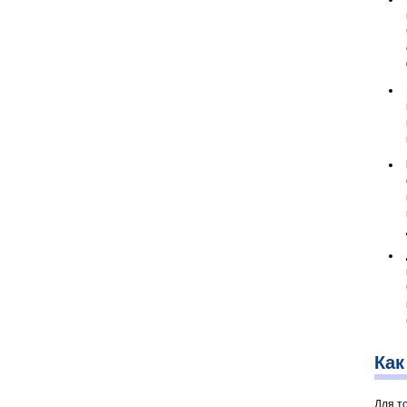
Как
Для т