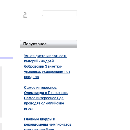
Форма
Поиск
поиска
Популярное
Умная диета и плотность
калорий - андрей
бобровский Этикетки-
упаковки: ухищрениям нет
предела
Самое интересное.
Олимпиада в Пхенчхане.
Самое интересное Где
проводят олимпийские
игры
Главные цифры и
рекордсмены чемпионатов
мира по футболу