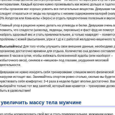
интервалами. Каждый кусочек нужно прожевывать как можно дольше и тщате
чтобы организм мог хорошо усвоить все питательные вещества. Девушкам та
следует отказаться от моды на продукты с низким содержанием калорий (нап
0% йогуртов или Кока-колы «Зеро») и отдать предпочтение полезным и вкусн
Главный упор в рационе нужно делать на углеводы и белки. Девушкам очень 
помнить, что сладости (шоколад, леденцы, пирожные) и фаст-фуд не помогут
набрать здоровый вес и стать привлекательнее, а только навредят – появятс
проблемы с кожей (высыпания, угри и т.д) и с работой желудочно-кишечного т
Высыпайтесь!
Для того чтобы улучшить свои внешние данные, необходимо 
организму достаточно времени для отдыха. Количество сна должно составля
менее 8 часов в сутки, чтобы избежать болезненной худобы (или наоборот –
избыточного веса), синяков и «мешков» под глазами, ухудшения мозговой
деятельности.
Девушкам не нужно изнурять себя тренировками: слишком много физической
нагрузки истощит вас. Занимайтесь спортом ровно столько, сколько вы будете
чувствовать себя комфортно: 3-4 раза в неделю будет вполне достаточно. Ва
выбирайте только тот вид занятий, который вам нравится – тренировки долж
быть в удовольствие!
 увеличить массу тела мужчине
ого чтобы нормализовать свой вес и стать привлекательнее, мужчинам нужно