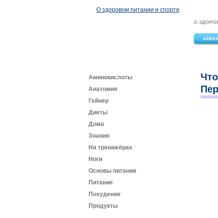
Перейти к основному содержанию
О здоровом питании и спорте
О ЗДОРО
АМИН
Что
Аминокислоты
Пер
Анатомия
Гейнер
Диеты
Дома
Знания
На тренажёрах
Ноги
Основы питания
Питание
Похудение
Продукты