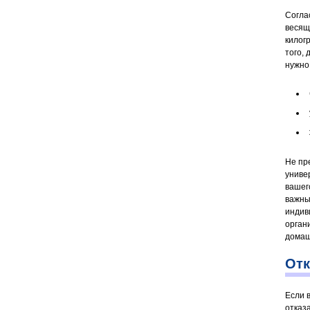
Согла
весяще
килог
того,
нужно
Не пр
униве
вашег
важны
индив
орган
домаш
Отк
Если 
отказ