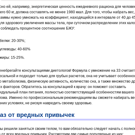
сно ей, например, энергетическая ценность ежедневного рациона для человек
го 60 кг, должна составлять не менее 1980 ккал. Для того, чтобы набрать вес,
раммы нужно умножать на коэффициент, находящийся в интервале от 40 до 4
 для здорового увеличения массы тела, при суточном распределении этих кал
 соблюдать процентное соотношение БЖУ:
белки: 20-30%;
углеводы: 40-60%
жиры: 15-25%.
енебрегайте консультациями диетологов! Формула с умножение на 33 считае
рсальной и подходит только для грубых расчетов, она не учитывает особенно
о метаболизма, физическую активность, количество сна, а также множество д
х факторов. Обратитесь за консультацией к врачу: он поможет составить
идуальный план питания, полностью соответствующий особенностям вашего
изма. Именно по профессиональным рекомендациям вы сможете набирать ве
них условиях, не рискуя навредить своему здоровью.
аз от вредных привычек
вы решили заняться своим телом, то вам обязательно следует начать с полно
а от всех вредных привычек. Рассмотрим две самые популярные из них: