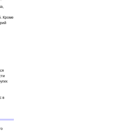
а,
5. Кроме
орий
тся
сти
ругих
с в
го