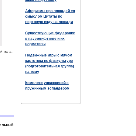
Афоризмы про лошадей со
смыслом Цитаты по
верховую езду на лошади
Существующие федерации
в пауэрлифтинге и их
нормативы
й тела.
Подвижные игры с мячом
картотека по физкультуре
(подготовительная группа)
на тему
Комплекс упражнений с
пружинным эспандером
еальный