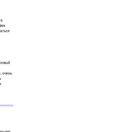
 в
век
ваться
оровый
е, очень
а
и
авными