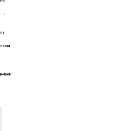
ам,
 на
чие
и (кол-
 делаем