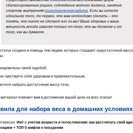
Существует множество способов добиться идеальных форм:
сбалансированные рацион, соблюдение водного баланса, занятия
спортом, внутренняя
психологическая работа
. Если вы хотите
идеальное тело, то первое, что вам необходимо сделать – это
понять, что никто не сделает его за вас! Ваше здоровье и ваша
внешность всегда зависят только от того, что вы делаете и от
того, как вы думаете.
статья создана в помощь тем людям, которые страдают недостаточной массо
вы:
недовольны своей худобой;
не чувствуете себя здоровым и привлекательным;
хотите набрать достаточную массу тела;
т материал поможет вам в достижении вашей цели на всех этапах!
вила для набора веса в домашних условиях
нтересно:
Имт с учетом возраста и телосложения: как рассчитать свой ид
енщине + ТОП-5 мифов о похудении