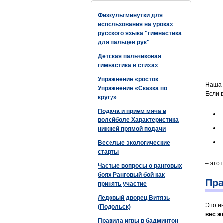
Физкультминутки для
использования на уроках
русского языка "гимнастика
для пальцев рук"
Детская пальчиковая
гимнастика в стихах
Упражнение «росток
Наша 
Упражнение «Сказка по
Если 
кругу»
Подача и прием мяча в
волейболе Характеристика
нижней прямой подачи
Веселые экологические
старты
– это
Частые вопросы о ранговых
боях Ранговый бой как
Пра
принять участие
Ледовый дворец Витязь
Это и
(Подольск)
вес ж
Правила игры в бадминтон