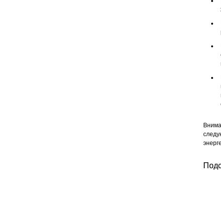
Внима
следу
энерг
Подс