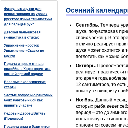
Осенний календар
Физкультминутки для
использования на уроках
русского языка "гимнастика
для пальцев рук"
Сентябрь.
Температура
щука, почувствовав при
Детская пальчиковая
своих убежищ. В это вр
гимнастика в стихах
отлично реагирует прак
Упражнение «росток
щука может охотится в т
Упражнение «Сказка по
кругу»
поглотить как можно бо
Подача и прием мяча в
Октябрь.
Продолжается 
волейболе Характеристика
реагирует практически 
нижней прямой подачи
это время года воблеры
Веселые экологические
12 сантиметров, то ест
старты
покажутся хищнику наи
Частые вопросы о ранговых
Ноябрь.
Данный месяц 
боях Ранговый бой как
принять участие
которых рыба ведет себ
период – это до зимнег
Ледовый дворец Витязь
достаточную активность
(Подольск)
становится совсем низко
Правила игры в бадминтон