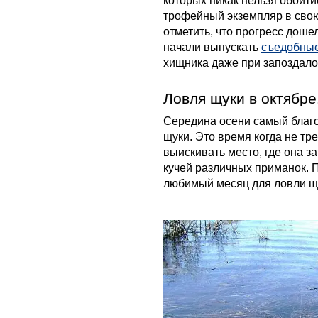
которых никак нельзя обойти
трофейный экземпляр в сво
отметить, что прогресс доше
начали выпускать
съедобные
хищника даже при запоздалой
Ловля щуки в октябре
Середина осени самый благ
щуки. Это время когда не тр
выискивать место, где она з
кучей различных приманок. 
любимый месяц для ловли щу