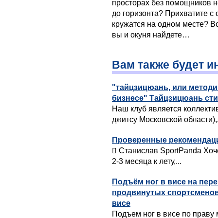
просторах без помощников не
до горизонта? Прихватите с 
кружатся на одном месте? Во
вы и окуня найдете…
Вам также будет и
"тайцзицюань, или метод
бизнесе" Тайцзицюань ст
Наш клуб является коллект
джитсу Московской области),.
Проверенные рекомендации
 Станислав SportPanda Хоч
2-3 месяца к лету,...
Подъём ног в висе на пер
продвинутых спортсменов
висе
Подъем ног в висе по праву