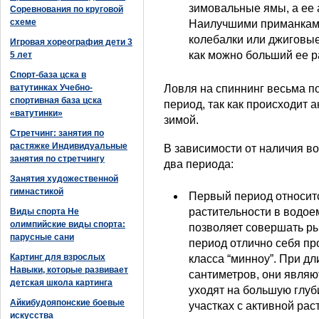
зимовальные ямы, а ее 
Соревнования по круговой
схеме
Наилучшими приманками
колебалки или джиговые
Игровая хореография дети 3
как можно больший ее р
5 лет
Спорт-база цска в
ватутинках Учебно-
Ловля на спиннинг весьма п
спортивная база цска
период, так как происходит 
«ватутинки»
зимой.
Стретчинг: занятия по
растяжке Индивидуальные
В зависимости от наличия в
занятия по стретчингу
два периода:
Занятия художественной
гимнастикой
Первый период относитс
растительности в водое
Виды спорта Не
олимпийские виды спорта:
позволяет совершать ры
парусные сани
период отлично себя пр
Картинг для взрослых
класса “минноу”. При дл
Навыки, которые развивает
сантиметров, они являю
детская школа картинга
уходят на большую глуби
Айкибудояпонские боевые
участках с активной рас
искусства