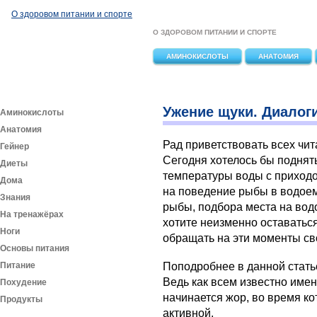
Перейти к основному содержанию
О здоровом питании и спорте
О ЗДОРОВОМ ПИТАНИИ И СПОРТЕ
АМИНОКИСЛОТЫ
АНАТОМИЯ
Ужение щуки. Диалог
Аминокислоты
Анатомия
Рад приветствовать всех чи
Гейнер
Сегодня хотелось бы поднят
Диеты
температуры воды с приходо
Дома
на поведение рыбы в водоем
Знания
рыбы, подбора места на вод
На тренажёрах
хотите неизменно оставатьс
Ноги
обращать на эти моменты св
Основы питания
Питание
Поподробнее в данной стать
Ведь как всем известно имен
Похудение
начинается жор, во время к
Продукты
активной.