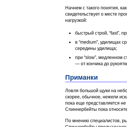
Начнем с такого понятия, ка
свидетельствует о месте про
нагрузкой:
быстрый строй, “fast”, 
в “medium”, удилищах ср
середины удилища;
при “slow”, медленном с
— от кончика до рукоятк
Приманки
Ловля большой щуки на неб
скорее, обычное, нежели ис
пока еще представляется не
Спиннербейты пока относите
По мнению специалистов, ры
Спиннербейты предназначен