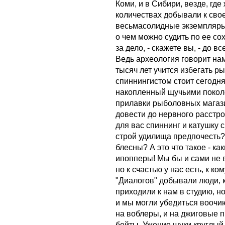
Коми, и в Сибири, везде, гд
количествах добывали к свое
весьмасолидные экземпляры 
о чем можно судить по ее со
за дело, - скажете вы, - до 
Ведь археология говорит на
тысяч лет учится избегать р
спиннингистом стоит сегодня
накопленный щучьими покол
прилавки рыболовных магази
довести до нервного расстр
для вас спиннинг и катушку 
строй удилища предпочесть?
блесны? А это что такое - к
ипопперы! Мы бы и сами не 
но к счастью у нас есть, к ко
"Диалогов" добывали люди, 
приходили к нам в студию, н
и мы могли убедиться воочию
на воблеры, и на джиговые п
бейты. Ужение щуки круглый 