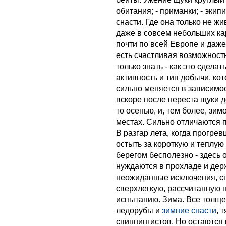
обитания; - приманки; - экип
снасти. Где она только не жи
даже в совсем небольших кар
почти по всей Европе и даже
есть счастливая возможност
только знать - как это сдела
активность и тип добычи, ко
сильно меняется в зависимост
вскоре после нереста щуки д
то осенью, и, тем более, зим
местах. Сильно отличаются п
В разгар лета, когда прогрев
остыть за короткую и теплую
берегом бесполезно - здесь 
нуждаются в прохладе и держ
неожиданные исключения, сп
сверхлегкую, рассчитанную 
испытанию. Зима. Все толще
ледорубы и
зимние снасти
, 
спиннингистов. Но остаются 