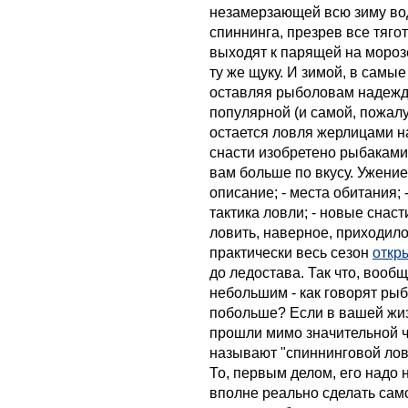
незамерзающей всю зиму во
спиннинга, презрев все тяго
выходят к парящей на мороз
ту же щуку. И зимой, в самы
оставляя рыболовам надежду
популярной (и самой, пожал
остается ловля жерлицами н
снасти изобретено рыбаками,
вам больше по вкусу. Ужение
описание; - места обитания; 
тактика ловли; - новые снаст
ловить, наверное, приходил
практически весь сезон
откр
до ледостава. Так что, вообщ
небольшим - как говорят рыб
побольше? Если в вашей жизн
прошли мимо значительной ч
называют "спиннинговой ловл
То, первым делом, его надо 
вполне реально сделать сам