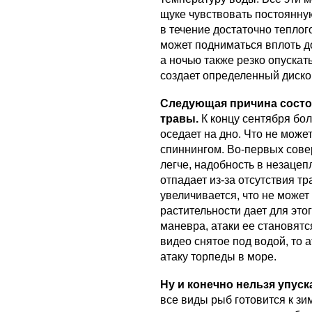
щуке чувствовать постоянную
в течение достаточно теплог
может подниматься вплоть до
а ночью также резко опускать
создает определенный диск
Следующая причина состои
травы.
К концу сентября бо
оседает на дно. Что не може
спиннингом. Во-первых сове
легче, надобность в незаце
отпадает из-за отсутствия т
увеличивается, что не может 
растительности дает для эт
маневра, атаки ее становятс
видео снятое под водой, то 
атаку торпеды в море.
Ну и конечно нельзя упуск
все виды рыб готовится к зи