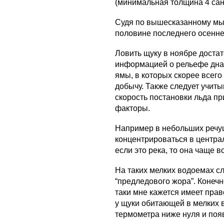
(минимальная толщина 4 сан
Судя по вышесказанному мы
половине последнего осенне
Ловить щуку в ноябре достат
информацией о рельефе дна 
ямы, в которых скорее всег
добычу. Также следует учиты
скорость постановки льда пр
факторы.
Например в небольших речуш
концентрироваться в централ
если это река, то она чаще 
На таких мелких водоемах с
“предледового жора”. Конечн
таки мне кажется имеет прав
у щуки обитающей в мелких 
термометра ниже нуля и поя