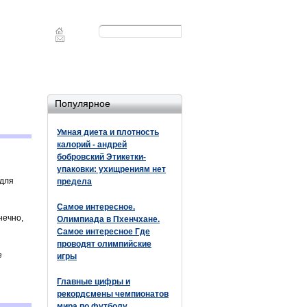
Форма
Поиск
поиска
Популярное
Умная диета и плотность
калорий - андрей
бобровский Этикетки-
упаковки: ухищрениям нет
 для
предела
Самое интересное.
нечно,
Олимпиада в Пхенчхане.
Самое интересное Где
проводят олимпийские
е
игры
Главные цифры и
рекордсмены чемпионатов
мира по футболу