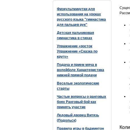
Сущес
Физкультминутки для
Рассм
использования на уроках
русского языка "гимнастика
для пальцев рук"
Детская пальчиковая
гимнастика в стихах
Упражнение «росток
Упражнение «Сказка по
кругу»
Подача и прием мяча в
волейболе Характеристика
нижней прямой подачи
Веселые экологические
старты
Частые вопросы о ранговых
боях Ранговый бой как
принять участие
Ледовый дворец Витязь
(Подольск)
Коли
Правила игры в бадминтон