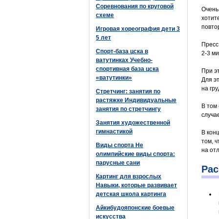
Соревнования по круговой
Очень
схеме
хотит
повто
Игровая хореография дети 3
5 лет
Пресс
Спорт-база цска в
2-3 м
ватутинках Учебно-
спортивная база цска
При э
«ватутинки»
Для э
на гру
Стретчинг: занятия по
растяжке Индивидуальные
В том
занятия по стретчингу
случа
Занятия художественной
гимнастикой
В кон
том, 
Виды спорта Не
на от
олимпийские виды спорта:
парусные сани
Рас
Картинг для взрослых
Навыки, которые развивает
детская школа картинга
Айкибудояпонские боевые
искусства