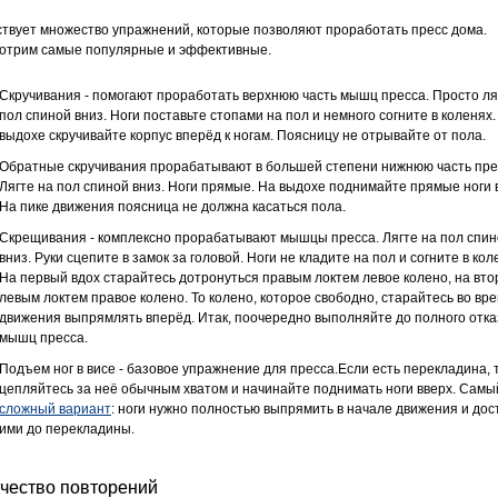
твует множество упражнений, которые позволяют проработать пресс дома.
отрим самые популярные и эффективные.
Скручивания - помогают проработать верхнюю часть мышц пресса. Просто ля
пол спиной вниз. Ноги поставьте стопами на пол и немного согните в коленях.
выдохе скручивайте корпус вперёд к ногам. Поясницу не отрывайте от пола.
Обратные скручивания прорабатывают в большей степени нижнюю часть пре
Лягте на пол спиной вниз. Ноги прямые. На выдохе поднимайте прямые ноги 
На пике движения поясница не должна касаться пола.
Скрещивания - комплексно прорабатывают мышцы пресса. Лягте на пол спи
вниз. Руки сцепите в замок за головой. Ноги не кладите на пол и согните в кол
На первый вдох старайтесь дотронуться правым локтем левое колено, на вто
левым локтем правое колено. То колено, которое свободно, старайтесь во вр
движения выпрямлять вперёд. Итак, поочередно выполняйте до полного отка
мышц пресса.
Подъем ног в висе - базовое упражнение для пресса.Если есть перекладина, 
цепляйтесь за неё обычным хватом и начинайте поднимать ноги вверх. Самы
сложный вариант
: ноги нужно полностью выпрямить в начале движения и дос
ими до перекладины.
чество повторений