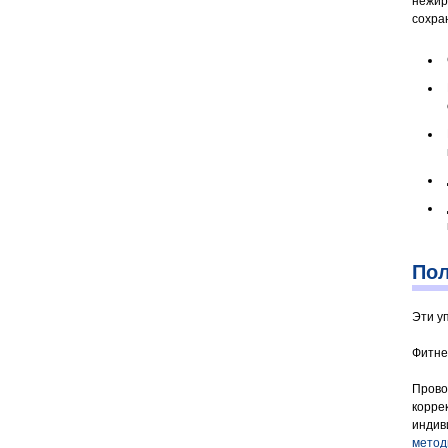
нежир
сохран
Пол
Эти у
Фитне
Прово
корре
индив
метод