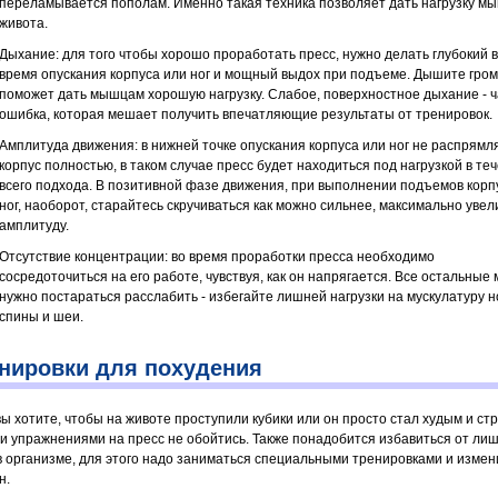
переламывается пополам. Именно такая техника позволяет дать нагрузку м
живота.
Дыхание: для того чтобы хорошо проработать пресс, нужно делать глубокий в
время опускания корпуса или ног и мощный выдох при подъеме. Дышите громк
поможет дать мышцам хорошую нагрузку. Слабое, поверхностное дыхание - 
ошибка, которая мешает получить впечатляющие результаты от тренировок.
Амплитуда движения: в нижней точке опускания корпуса или ног не распрямл
корпус полностью, в таком случае пресс будет находиться под нагрузкой в те
всего подхода. В позитивной фазе движения, при выполнении подъемов корп
ног, наоборот, старайтесь скручиваться как можно сильнее, максимально уве
амплитуду.
Отсутствие концентрации: во время проработки пресса необходимо
сосредоточиться на его работе, чувствуя, как он напрягается. Все остальны
нужно постараться расслабить - избегайте лишней нагрузки на мускулатуру но
спины и шеи.
нировки для похудения
вы хотите, чтобы на животе проступили кубики или он просто стал худым и ст
и упражнениями на пресс не обойтись. Также понадобится избавиться от ли
в организме, для этого надо заниматься специальными тренировками и измен
н.