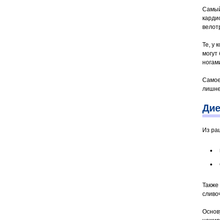
Самый
карди
велот
Те, у 
могут
ногами
Самое
лишне
Дие
Из ра
Также
сливо
Основ