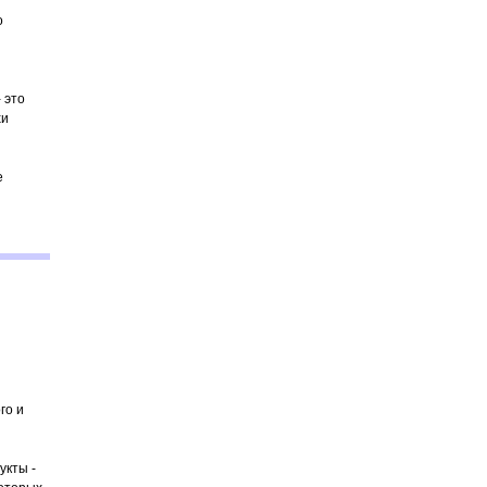
о
 это
хи
е
го и
укты -