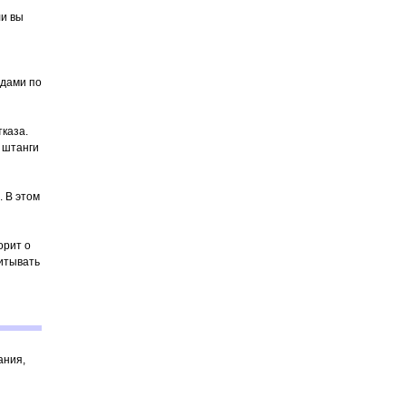
ли вы
одами по
каза.
т штанги
. В этом
орит о
читывать
ания,