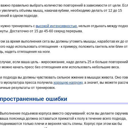
 важно правильно выбрать количество повторений в зависимости от цели. Ес
е увеличить объемы мышц, накачав кубики, необходимо делать от 12 до 15
рений в одном подходе.
 нужно тренировать с
высокой интенсивностью
, нельзя отдыхать между подх
инуты. Достаточно от 15 до 45-60 секунд перерыва.
том за время выполнения сета вы должны утомить мышцы, наработав их до от
того надо использовать отягощения - к примеру, положить гантель или блин о
дь, надеть отягощения на ноги.
 случае, если ваша цель - жиросжигание, надо делать 25 и больше повторений
е можно качать пресс без отягощения или использовать небольшие веса.
це подхода вы должны чувствовать сильное жжение в мышцах живота. Оно гов
что мускулатура пресса получила
хорошую нагрузку
, а значит, вы можете расс
личные результаты от тренировок.
пространенные ошибки
Выполнение подъемов корпуса вместо скручиваний: если вы делаете скручив
ваша поясница должна оставаться прижатой к полу в течение всего подхода,
поднимаются только плечи и верхняя часть спины. Корпус при этом как бы