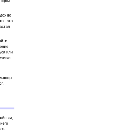
ышцам
дох во
о - это
частая
яйте
чение
уса или
личивая
е мышцы
г,
ройным,
шнего
ить