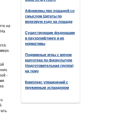
Афоризмы про лошадей со
смыслом Цитаты по
верховую езду на лошади
гте на
 На
Существующие федерации
в пауэрлифтинге и их
нормативы
сса.
вверх.
Подвижные игры с мячом
картотека по физкультуре
ной
(подготовительная группа)
енях.
на тему
рой -
емя
Комплекс упражнений с
за
пружинным эспандером
то
й
тать