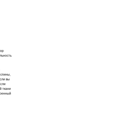
тор
ельность
о
 спины,
Если вы
Если
й ткани
роенный