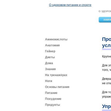
Перейти к основному содержанию
О здоровом питании и спорте
О ЗДОРО
АМИН
Про
Аминокислоты
усл
Анатомия
Гейнер
Крупн
Диеты
Дома
Для э
Знания
того,
На тренажёрах
Девуш
Ноги
не от
Основы питания
Для т
Питание
упраж
Похудение
Продукты
Упр