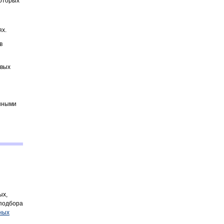
которых
ях.
в
евых
енными
ых,
 подбора
ных