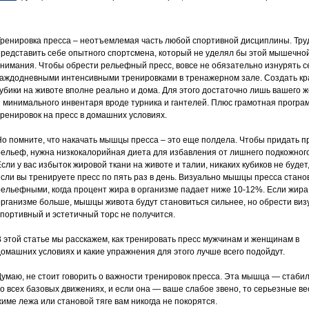
Тренировка пресса – неотъемлемая часть любой спортивной дисциплины. Тру
представить себе опытного спортсмена, который не уделял бы этой мышечной
внимания. Чтобы обрести рельефный пресс, вовсе не обязательно изнурять с
каждодневными интенсивными тренировками в тренажерном зале. Создать к
кубики на животе вполне реально и дома. Для этого достаточно лишь вашего 
и минимального инвентаря вроде турника и гантелей. Плюс грамотная програ
тренировок на пресс в домашних условиях.
Но помните, что накачать мышцы пресса – это еще полдела. Чтобы придать п
рельеф, нужна низкокалорийная диета для избавления от лишнего подкожног
сли у вас избыток жировой ткани на животе и талии, никаких кубиков не будет
если вы тренируете пресс по пять раз в день. Визуально мышцы пресса стано
рельефными, когда процент жира в организме падает ниже 10-12%. Если жира
организме больше, мышцы живота будут становиться сильнее, но обрести виз
спортивный и эстетичный торс не получится.
В этой статье мы расскажем, как тренировать пресс мужчинам и женщинам в
домашних условиях и какие упражнения для этого лучше всего подойдут.
Думаю, не стоит говорить о важности тренировок пресса. Эта мышца — стаби
во всех базовых движениях, и если она — ваше слабое звено, то серьезные ве
жиме лежа или становой тяге вам никогда не покорятся.