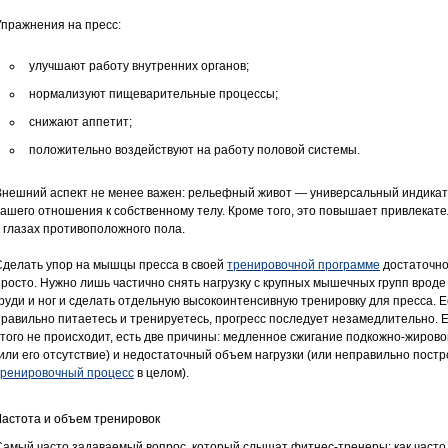
Упражнения на пресс:
улучшают работу внутренних органов;
нормализуют пищеварительные процессы;
снижают аппетит;
положительно воздействуют на работу половой системы.
Внешний аспект не менее важен: рельефный живот — универсальный индика
вашего отношения к собственному телу. Кроме того, это повышает привлекат
в глазах противоположного пола.
Сделать упор на мышцы пресса в своей
тренировочной программе
достаточн
просто. Нужно лишь частично снять нагрузку с крупных мышечных групп вроде
груди и ног и сделать отдельную высокоинтенсивную тренировку для пресса. 
правильно питаетесь и тренируетесь, прогресс последует незамедлительно. 
этого не происходит, есть две причины: медленное сжигание подкожно-жирово
(или его отсутствие) и недостаточный объем нагрузки (или неправильно пост
тренировочный процесс
в целом).
Частота и объем тренировок
Самый часто задаваемый вопрос, который слышат фитнес-тренеры: как часто