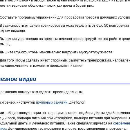
ные мясо и рыба - и овощи. Также нужно включить в рационы каши из круп, в 
яется зерновая оболочка - таких, как греча и бурый рис.
Составьте программу упражнений для проработки пресса в домашних услови
В зависимости от целей тренировок вы можете делать от 6 до 50 повторений 
одном подходе.
Выполняя упражнения на пресс, мысленно концентрируйтесь на работе цел
мышц.
Дышите глубоко, чтобы максимально нагрузить мускулатуру живота.
Для того чтобы сделать живот стройным, займитесь тренировками, направл
на жиросжигание, и измените программу питания.
езное видео
пражнения помогут вам сделать пресс идеальным:
с-тренер, инструктор
групповых занятий
, диетолог
дит общие консультации по вопросам питания, подбора диеты для беременн
кции веса, подбора питания при истощении, подбора питания при ожирении,
идуальной диеты и лечебного питания. Также специализируется на
современ
иках
функционального тестирования в спорте; восстановлении спортсмена.