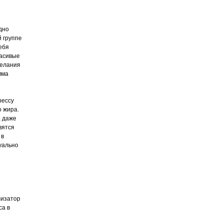
дно
 группе
ебя
расивые
желания
мма
рессу
о жира.
, даже
вятся
 в
уально
лизатор
са в