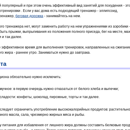
 популярный и при этом очень эффективный вид занятий для похудения - эт
отренировки . Если у вас дома есть подходящий тренажер - эллипсоид,
ренажер,
беговая дорожка
- занимайтесь на нем.
кого тренажера нет, могут заменить работу на нем упражнениями из аэробики -
 быть прыжки, выпрыгивания из положения полного приседа, бег на месте, ма
 и так далее.
 эффективное время для выполнения тренировок, направленных на сжигани
го жира - раннее утро. Заниматься нужно до завтрака.
та
циона обязательно нужно исключить:
мучное: в первую очередь нужно отказаться от белого хлеба и выпечки;
сладости: конфеты, шоколад, пирожные, торты и так далее.
 следует ограничить употребление высококалорийных продуктов: растительно
чного масла, сала, чрезмерно жирных мяса и рыбы.
у питания для избавления от лишнего жира должны составить белковые прод