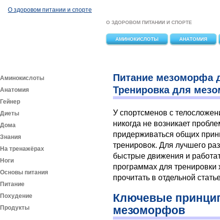
Перейти к основному содержанию
О здоровом питании и спорте
О ЗДОРОВОМ ПИТАНИИ И СПОРТЕ
АМИНОКИСЛОТЫ
АНАТОМИЯ
Питание мезоморфа д
Аминокислоты
Тренировка для мез
Анатомия
Гейнер
У спортсменов с телосложе
Диеты
никогда не возникает пробл
Дома
придерживаться общих прин
Знания
тренировок. Для лучшего р
На тренажёрах
быстрые движения и работа
Ноги
программах для тренировки
Основы питания
прочитать в отдельной статье
Питание
Ключевые принцип
Похудение
мезоморфов
Продукты