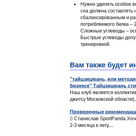
Нужно уделять особое в
сна должна составлять 
сбалансированным и ра
потребляемого белка – 2
Сложные углеводы – ос
Быстрые углеводы допус
тренировкой.
Вам также будет и
"тайцзицюань, или метод
бизнесе" Тайцзицюань ст
Наш клуб является коллект
джитсу Московской области),.
Проверенные рекомендации
 Станислав SportPanda Хоч
2-3 месяца к лету,...