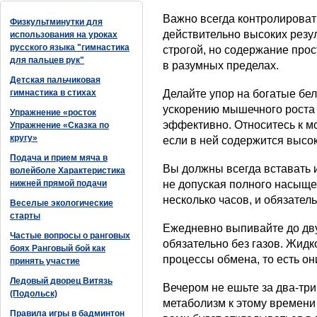
Важно всегда контролироват
Физкультминутки для
действительно высоких резу
использования на уроках
русского языка "гимнастика
строгой, но содержание про
для пальцев рук"
в разумных пределах.
Детская пальчиковая
гимнастика в стихах
Делайте упор на богатые бе
ускорению мышечного роста
Упражнение «росток
эффективно. Относитесь к м
Упражнение «Сказка по
кругу»
если в ней содержится высо
Подача и прием мяча в
Вы должны всегда вставать и
волейболе Характеристика
нижней прямой подачи
не допуская полного насыще
несколько часов, и обязате
Веселые экологические
старты
Ежедневно выпивайте до дву
Частые вопросы о ранговых
обязательно без газов. Жид
боях Ранговый бой как
процессы обмена, то есть он
принять участие
Ледовый дворец Витязь
Вечером не ешьте за два-три 
(Подольск)
метаболизм к этому времени
Правила игры в бадминтон