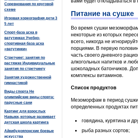
вами будет откладываться в
Соревнования по круговой
схеме
Питание на сушке
Игровая хореография дети 3
5 лет
Во время сушки мезоморфам
Спорт-база цска в
некоторые из которых пере
ватутинках Учебно-
всего, никогда не игнорируй
спортивная база цска
порциями. В первую полови
«ватутинки»
часть своего дневного рацио
Стретчинг: занятия по
алкогольных напитков и люб
растяжке Индивидуальные
шоколадных батончиков. До
занятия по стретчингу
комплексы витаминов.
Занятия художественной
гимнастикой
Список продуктов
Виды спорта Не
олимпийские виды спорта:
Мезоморфам в период сушки
парусные сани
определенных продуктах пит
Картинг для взрослых
Навыки, которые развивает
говядина, курятина и д
детская школа картинга
рыба разных сортов;
Айкибудояпонские боевые
искусства