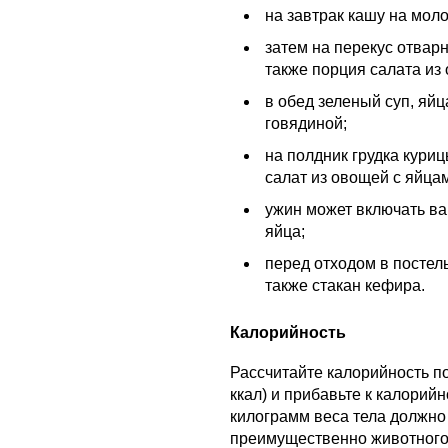
на завтрак кашу на моло
затем на перекус отвар
также порция салата из
в обед зеленый суп, яй
говядиной;
на полдник грудка кури
салат из овощей с яйца
ужин может включать в
яйца;
перед отходом в постел
также стакан кефира.
Калорийность
Рассчитайте калорийность п
ккал) и прибавьте к калорийн
килограмм веса тела должно 
преимущественно животного 