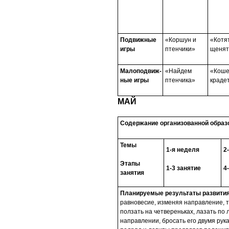
Подвижные
«Коршун и
«Котя
игры
птенчики»
щенят
Малоподвиж-
«Найдем
«Коше
ные игры
птенчика»
краде
МАЙ
Содержание организованной образ
Темы
1-я неделя
2
Этапы
1-3 занятие
4
занятия
Планируемые результаты развития
равновесие, изменяя направление, т
ползать на четвереньках, лазать по 
направлении, бросать его двумя рука