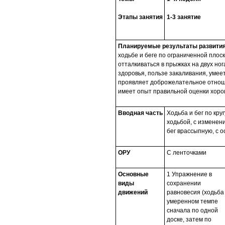
Этапы занятия
1-3 занятие
Планируемые результаты развития
ходьбе и беге по ограниченной плоск
отталкиваться в прыжках на двух но
здоровья, пользе закаливания, умее
проявляет доброжелательное отнош
имеет опыт правильной оценки хорош
Вводная часть
Ходьба и бег по кру
ходьбой, с изменен
бег врассыпную, с о
ОРУ
С ленточками
Основные
1 Упражнение в
виды
сохранении
движений
равновесия (ходьба
умеренном темпе
сначала по одной
доске, затем по