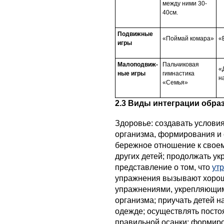
между ними 30-
40см.
Подвижные
«Поймай комара»
«
игры
Малоподвиж-
Пальчиковая
«
ные игры
гимнастика
н
«Семья»
2.3 Виды интеграции обра
Здоровье: создавать услови
организма, формирования и
бережное отношение к своем
других детей; продолжать ук
представление о том, что
ут
упражнения вызывают хороше
упражнениями, укрепляющим
организма; приучать детей 
одежде; осуществлять посто
правильной осанки; формиро