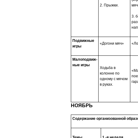
2. Прыжки.
мяч
3. 
раз
нап
Подвижные
«Догони мяч»
«Ло
игры
Малоподвиж-
ные игры
Ходьба в
«М
колонне по
пое
одному с мячом
гар
в руках.
НОЯБРЬ
Содержание организованной образ
Темы
1 -я неделя