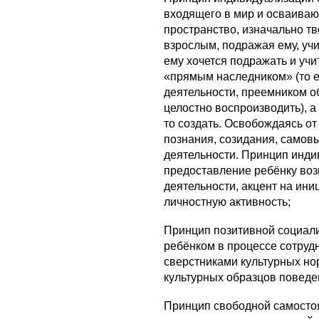
входящего в мир и осваиваю
пространство, изначально тв
взрослым, подражая ему, учит
ему хочется подражать и учи
«прямым наследником» (то е
деятельности, преемником о
целостно воспроизводить), а 
то создать. Освобождаясь от
познания, созидания, самов
деятельности. Принцип инди
предоставление ребёнку во
деятельности, акцент на ини
личностную активность;
Принцип
позитивной социал
ребёнком в процессе сотруд
сверстниками культурных нор
культурных образцов поведе
Принцип
свободной самостоя