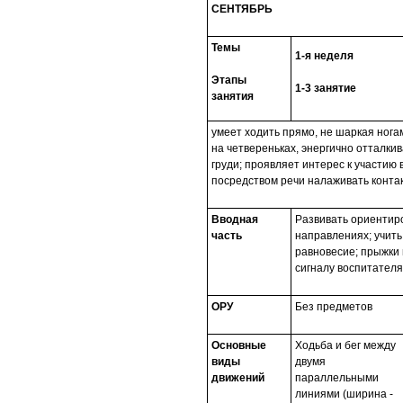
СЕНТЯБРЬ
Темы
1-я неделя
Этапы
1-3 занятие
занятия
умеет ходить прямо, не шаркая нога
на четвереньках, энергично отталкив
груди; проявляет интерес к участию
посредством речи налаживать контак
Вводная
Развивать ориентиро
часть
направлениях; учит
равновесие; прыжки 
сигналу воспитателя
ОРУ
Без предметов
Основные
Ходьба и бег между
виды
двумя
движений
параллельными
линиями (ширина -