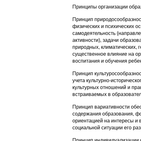
Принципы организации образ
Принцип
природосообразнос
физических и психических ос
самодеятельность (направле
активности), задачи образо
природных, климатических, 
существенное влияние на ор
воспитания и обучения ребе
Принцип
культуросообразно
учета культурно-историческо
культурных отношений и пра
встраиваемых в образовател
Принцип
вариативности обе
содержания образования, фо
ориентацией на интересы и 
социальной ситуации его раз
Принцип
индивидуализации о