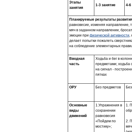
Этапы
1-3 занятие
4-6
занятия
Планируемые результаты развития
равновесие, изменяя направление, т
мяч в заданном направлении, броса
эмоции при
физической активности
,
делает попытки пожалеть сверстника
на соблюдение элементарных правил
Вводная
Ходьба и бег в колон
часть
предметами; ходьба 
на сигнал - построен
пятках
ОРУ
Без предметов
Без
Основные
1.Упражнения в
1. 
виды
сохранении
обр
движений
равновесия
«Пойдем по
2. 
мостику»;
мяч
(иг