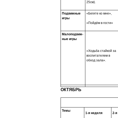
25см).
Подвижные
«Бегите ко мне»,
игры
«Пойдём в гости»
Малоподвиж-
ные игры
«Ходьба стайкой за
воспитателем в
обход зала».
ОКТЯБРЬ
Темы
1-я неделя
2-я