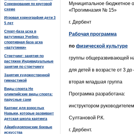
Муниципальное бюджетное 
Соревнования по круговой
схеме
«Прогимназия № 15»
Игровая хореография дети 3
г. Дербент
5 лет
Спорт-база цска в
Рабочая программа
ватутинках Учебно-
спортивная база цска
по
физической культуре
«ватутинки»
Стретчинг: занятия по
группы общеразвивающей н
растяжке Индивидуальные
занятия по стретчингу
для детей в возрасте от 3 до 
Занятия художественной
гимнастикой
вторая младшая группа
Виды спорта Не
Программа разработана:
олимпийские виды спорта:
парусные сани
инструктором руководителем
Картинг для взрослых
Навыки, которые развивает
Султановой Р.К.
детская школа картинга
Айкибудояпонские боевые
г. Дербент.
искусства