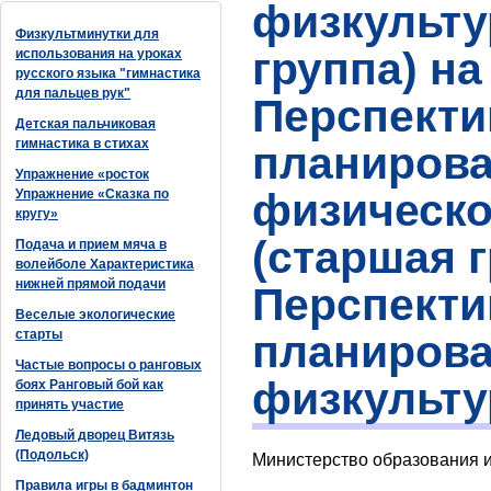
физкульту
Физкультминутки для
группа) на
использования на уроках
русского языка "гимнастика
для пальцев рук"
Перспекти
Детская пальчиковая
гимнастика в стихах
планирова
Упражнение «росток
физическо
Упражнение «Сказка по
кругу»
(старшая г
Подача и прием мяча в
волейболе Характеристика
нижней прямой подачи
Перспекти
Веселые экологические
старты
планирова
Частые вопросы о ранговых
физкульту
боях Ранговый бой как
принять участие
Ледовый дворец Витязь
(Подольск)
Министерство образования и
Правила игры в бадминтон