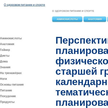
Перейти к основному содержанию
О здоровом питании и спорте
О ЗДОРОВОМ ПИТАНИИ И СПОРТЕ
АМИНОКИСЛОТЫ
АНАТОМИЯ
Перспекти
Аминокислоты
Анатомия
планирова
Гейнер
Диеты
физическо
Дома
Знания
старшей г
На тренажёрах
календарн
Ноги
Основы питания
тематичес
Питание
Похудение
планирова
Продукты