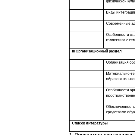
физической куль
Виды интеграци
Современные зд
Особенности вза
коллектива с се
III
Организационный раздел
Организация об
Материально-те
образовательно
Особенности ор
пространственн
Обеспеченность
средствами обуч
Список литературы
1. Пояснительная записка