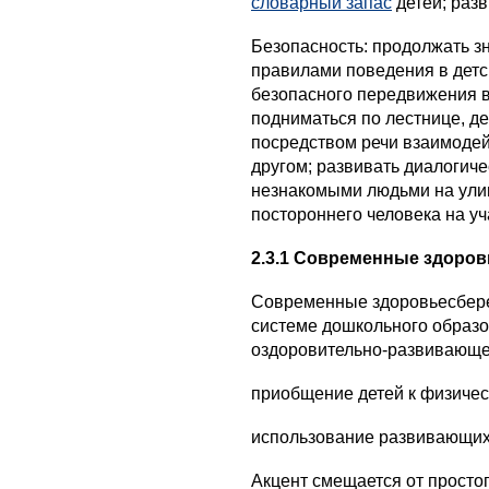
словарный запас
детей; раз
Безопасность: продолжать з
правилами поведения в детс
безопасного передвижения в
подниматься по лестнице, де
посредством речи взаимодейс
другом; развивать диалогиче
незнакомыми людьми на ули
постороннего человека на уч
2.3.1 Современные здоро
Современные здоровьесбере
системе дошкольного образ
оздоровительно-развивающе
приобщение детей к физичес
использование развивающих
Акцент смещается от просто