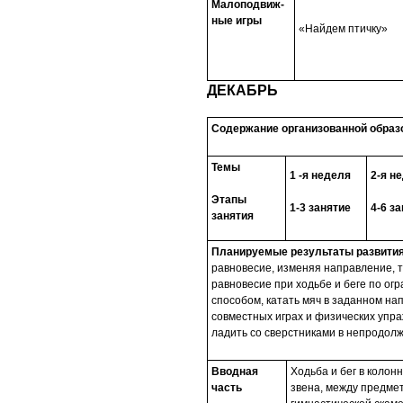
Малоподвиж-
ные игры
«Найдем птичку»
ДЕКАБРЬ
Содержание организованной образ
Темы
1 -я неделя
2-я н
Этапы
1-3 занятие
4-6 з
занятия
Планируемые результаты развития
равновесие, изменяя направление, т
равновесие при ходьбе и беге по ог
способом, катать мяч в заданном на
совместных играх и физических упр
ладить со сверстниками в непродолж
Вводная
Ходьба и бег в колон
часть
звена, между предме