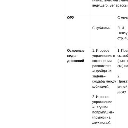
гимнастической скаме
ведущего. Бег врассы
ОРУ
С мяч
С кубиками
Л. И.
Пензу
стр. 4
Основные
1. Игровое
1. Пры
виды
упражнение в
скаме
движений
сохранении
(высо
равновесия
см.) н
«Пройди не
задень»
2.
(ходьба между
Прока
кубиками);
мячей
другу
2. Игровое
упражнение
«Лягушки
попрыгушки»
(прыжки на
двух ногах).