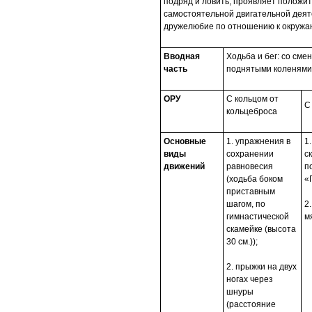
подряд и ловить; проявляет положит
самостоятельной двигательной деят
дружелюбие по отношению к окруж
Вводная
Ходьба и бег: со сме
часть
поднятыми коленями;
ОРУ
С кольцом от
С
кольцеброса
Основные
1. упражнения в
1
виды
сохранении
с
движений
равновесия
п
(ходьба боком
«
приставным
шагом, по
2
гимнастической
м
скамейке (высота
30 см.));
2. прыжки на двух
ногах через
шнуры
(расстояние