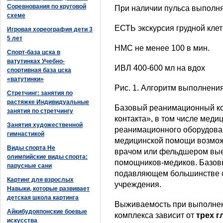
Соревнования по круговой
При наличии пульса выполня
схеме
ЕСТЬ экскурсия грудной клет
Игровая хореография дети 3
5 лет
НМС не менее 100 в мин.
Спорт-база цска в
ватутинках Учебно-
ИВЛ 400-600 мл на вдох
спортивная база цска
«ватутинки»
Рис. 1. Алгоритм выполнени
Стретчинг: занятия по
растяжке Индивидуальные
Базовый реанимационный ко
занятия по стретчингу
контакта», в том числе меди
Занятия художественной
реанимационного оборудован
гимнастикой
медицинской помощи возмож
Виды спорта Не
врачом или фельдшером вые
олимпийские виды спорта:
помощников-медиков. Базов
парусные сани
подавляющем большинстве с
Картинг для взрослых
учреждения.
Навыки, которые развивает
детская школа картинга
Выживаемость при выполнен
Айкибудояпонские боевые
комплекса зависит от
трех 
искусства