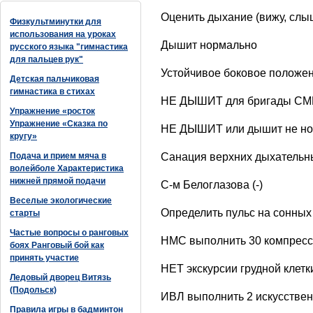
Оценить дыхание (вижу, слы
Физкультминутки для
использования на уроках
Дышит нормально
русского языка "гимнастика
для пальцев рук"
Устойчивое боковое положе
Детская пальчиковая
гимнастика в стихах
НЕ ДЫШИТ для бригады СМП:
Упражнение «росток
Упражнение «Сказка по
НЕ ДЫШИТ или дышит не н
кругу»
Подача и прием мяча в
Санация верхних дыхательн
волейболе Характеристика
нижней прямой подачи
С-м Белоглазова (-)
Веселые экологические
Определить пульс на сонных
старты
Частые вопросы о ранговых
НМС выполнить 30 компресси
боях Ранговый бой как
принять участие
НЕТ экскурсии грудной клетк
Ледовый дворец Витязь
(Подольск)
ИВЛ выполнить 2 искусстве
Правила игры в бадминтон