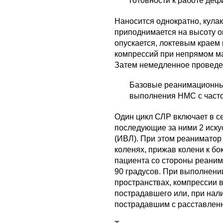
готовности к работе деф
Наносится однократно, кулак
приподнимается на высоту ок
опускается, локтевым краем 
компрессий при непрямом мас
Затем немедленное проведе
Базовые реанимационны
выполнения НМС с часто
Один цикл СЛР включает в се
последующие за ними 2 иску
(ИВЛ). При этом реаниматор 
коленях, прижав колени к бо
пациента со стороны реаним
90 градусов. При выполнен
пространствах, компрессии 
пострадавшего или, при нали
пострадавшим с рас­ставлен