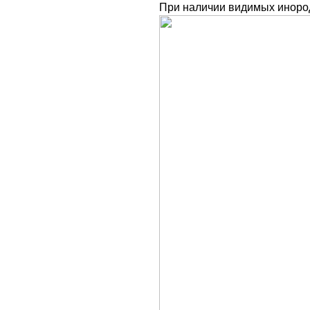
П
ри наличии видимых инород