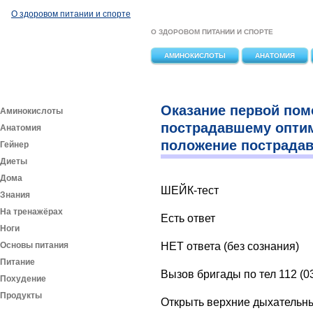
Перейти к основному содержанию
О здоровом питании и спорте
О ЗДОРОВОМ ПИТАНИИ И СПОРТЕ
АМИНОКИСЛОТЫ
АНАТОМИЯ
Оказание первой по
Аминокислоты
пострадавшему опти
Анатомия
положение пострада
Гейнер
Диеты
Дома
ШЕЙК-тест
Знания
На тренажёрах
Есть ответ
Ноги
Основы питания
НЕТ ответа (без сознания)
Питание
Вызов бригады по тел 112 (0
Похудение
Продукты
Открыть верхние дыхательн