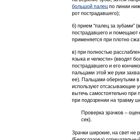
большой палец
по линии ниж
рот пострадавшего);
б) прием “палец за зубами” 
пострадавшего и помещают е
применяется при плотно сжат
в) при полностью расслабл
языка и челюсти» (вводят бо
пострадавшего и его кончик
пальцами этой же руки зах
ее). Пальцами обернутыми в
используют отсасывающие у
вытечь самостоятельно при 
при подозрении на травму ше
Проверка зрачков – оце
сек).
Зрачки широкие, на свет не 
(Белоглазова) отрицательный 