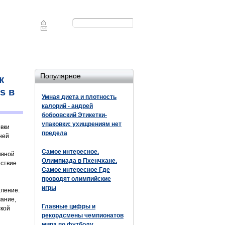
Форма
Поиск
поиска
Популярное
к
s в
Умная диета и плотность
калорий - андрей
бобровский Этикетки-
упаковки: ухищрениям нет
вки
предела
ней
Самое интересное.
ивной
Олимпиада в Пхенчхане.
йствие
Самое интересное Где
проводят олимпийские
игры
тление.
мание,
Главные цифры и
ской
рекордсмены чемпионатов
мира по футболу