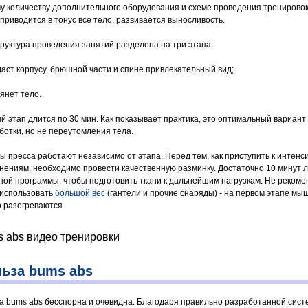
у количеству дополнительного оборудования и схеме проведения тренировок
 приводится в тонус все тело, развивается выносливость.
труктура проведения занятий разделена на три этапа:
даст корпусу, брюшной части и спине привлекательный вид;
янет тело.
й этап длится по 30 мин. Как показывает практика, это оптимальный вариант
ботки, но не переутомления тела.
 пресса работают независимо от этапа. Перед тем, как приступить к интен
нениям, необходимо провести качественную разминку. Достаточно 10 минут л
ной программы, чтобы подготовить ткани к дальнейшим нагрузкам. Не рекоме
 использовать
большой вес
(гантели и прочие снаряды) - на первом этапе м
о разогреваются.
 abs видео тренировки
ьза bums abs
а bums abs бесспорна и очевидна. Благодаря правильно разработанной сист