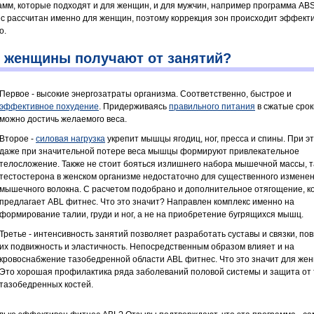
амм, которые подходят и для женщин, и для мужчин, например программа ABS
с рассчитан именно для женщин, поэтому коррекция зон происходит эффект
о.
 женщины получают от занятий?
Первое - высокие энергозатраты организма. Соответственно, быстрое и
эффективное похудение
. Придерживаясь
правильного питания
в сжатые срок
можно достичь желаемого веса.
Второе -
силовая нагрузка
укрепит мышцы ягодиц, ног, пресса и спины. При э
даже при значительной потере веса мышцы формируют привлекательное
телосложение. Также не стоит бояться излишнего набора мышечной массы, та
тестостерона в женском организме недостаточно для существенного измене
мышечного волокна. С расчетом подобрано и дополнительное отягощение, к
предлагает ABL фитнес. Что это значит? Направлен комплекс именно на
формирование талии, груди и ног, а не на приобретение бугрящихся мышц.
Третье - интенсивность занятий позволяет разработать суставы и связки, п
их подвижность и эластичность. Непосредственным образом влияет и на
кровоснабжение тазобедренной области ABL фитнес. Что это значит для же
Это хорошая профилактика ряда заболеваний половой системы и защита от
тазобедренных костей.