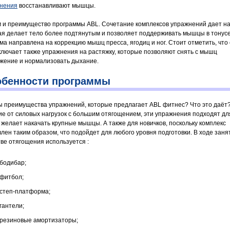
нения
восстанавливают мышцы.
м и преимущество программы ABL. Сочетание комплексов упражнений дает наг
ая делает тело более подтянутым и позволяет поддерживать мышцы в тонусе
ма направлена на коррекцию мышц пресса, ягодиц и ног. Стоит отметить, что
ключает также упражнения на растяжку, которые позволяют снять с мышц
жение и нормализовать дыхание.
бенности программы
ы преимущества упражнений, которые предлагает ABL фитнес? Что это даёт
ие от силовых нагрузок с большим отягощением, эти упражнения подходят для
е желает накачать крупные мышцы. А также для новичков, поскольку комплекс
влен таким образом, что подойдет для любого уровня подготовки. В ходе заня
тве отягощения используется :
бодибар;
фитбол;
степ-платформа;
гантели;
резиновые амортизаторы;