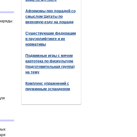
Афоризмы про лошадей со
смыслом Цитаты по
наряды:
верховую езду на лошади
Существующие федерации
в пауэрлифтинге и их
нормативы
Подвижные игры с мячом
картотека по физкультуре
(подготовительная группа)
на тему
Комплекс упражнений с
пружинным эспандером
для
ных
аря