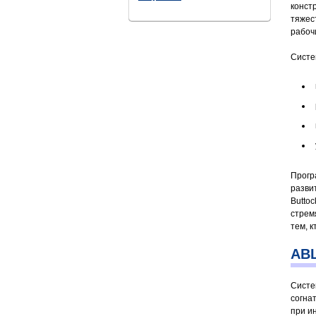
конст
тяжес
рабоч
Систе
Прогр
разви
Buttoc
стрем
тем, к
ABL
Систе
согна
при и