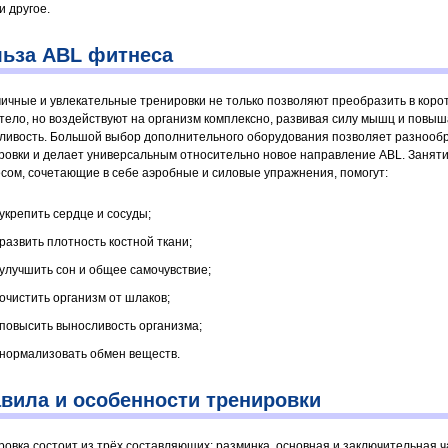
и другое.
ьза ABL фитнеса
ичные и увлекательные тренировки не только позволяют преобразить в коро
 тело, но воздействуют на организм комплексно, развивая силу мышц и повы
ливость. Большой выбор дополнительного оборудования позволяет разнооб
ровки и делает универсальным относительно новое направление ABL. Занят
сом, сочетающие в себе аэробные и силовые упражнения, помогут:
укрепить сердце и сосуды;
развить плотность костной ткани;
улучшить сон и общее самочувствие;
очистить организм от шлаков;
повысить выносливость организма;
нормализовать обмен веществ.
вила и особенности тренировки
ровка состоит из трёх составляющих: разминка, основная и заключительная ч