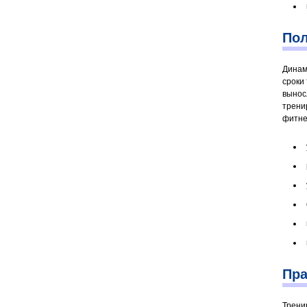
Пол
Динам
сроки
вынос
трени
фитне
Пра
Трени