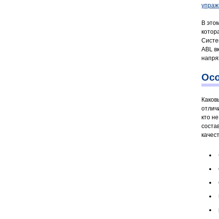
упраж
В это
котор
Систе
ABL в
напря
Осо
Каков
отлич
кто н
соста
качес