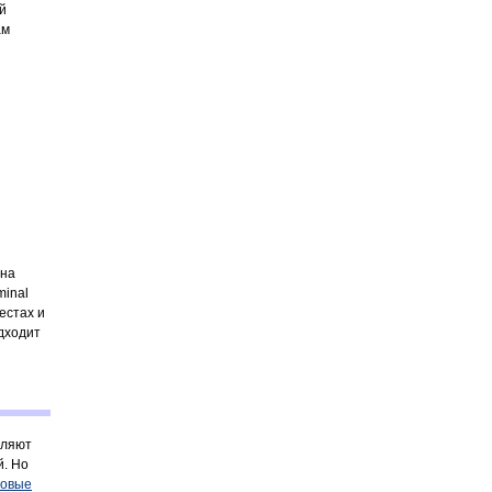
й
ам
 на
minal
естах и
дходит
оляют
й. Но
ловые