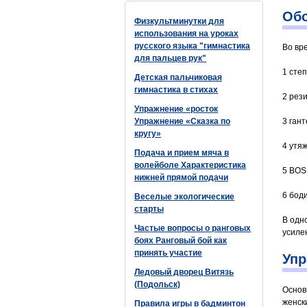
Обо
Физкультминутки для
использования на уроках
русского языка "гимнастика
Во вр
для пальцев рук"
1 сте
Детская пальчиковая
гимнастика в стихах
2 рези
Упражнение «росток
Упражнение «Сказка по
3 гант
кругу»
4 утя
Подача и прием мяча в
волейболе Характеристика
5 BOS
нижней прямой подачи
6 бод
Веселые экологические
старты
В одн
Частые вопросы о ранговых
усиле
боях Ранговый бой как
принять участие
Упр
Ледовый дворец Витязь
(Подольск)
Основ
женск
Правила игры в бадминтон