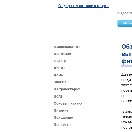
Перейти к основному содержанию
О здоровом питании и спорте
О ЗДОРО
АМИН
Обз
Аминокислоты
вып
Анатомия
фит
Гейнер
Диеты
Данно
Дома
ягоди
Знания
тяжес
На тренажёрах
посет
прора
Ноги
на все
Основы питания
Питание
Главн
Нович
Похудение
что э
Продукты
поста