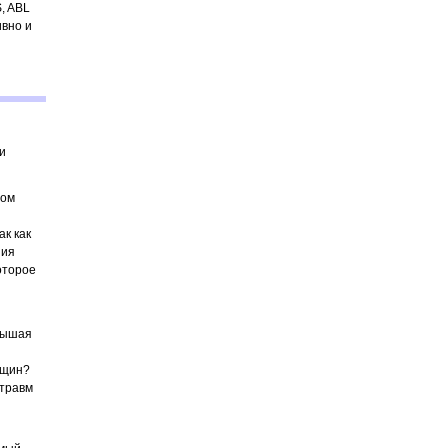
, ABL
ивно и
и
том
к как
ния
оторое
овышая
нщин?
 травм