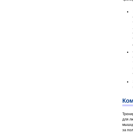
Ком
Трени
для л
мышцы
за по