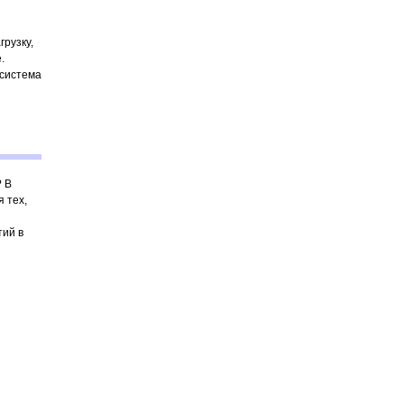
рузку,
.
 система
? В
 тех,
тий в