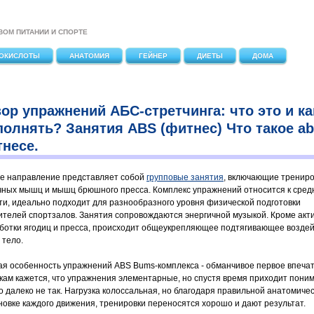
ВОМ ПИТАНИИ И СПОРТЕ
ОКИСЛОТЫ
АНАТОМИЯ
ГЕЙНЕР
ДИЕТЫ
ДОМА
ор упражнений АБС-стретчинга: что это и ка
олнять? Занятия ABS (фитнес) Что такое ab
несе.
е направление представляет собой
групповые занятия
, включающие трениро
чных мышц и мышц брюшного пресса. Комплекс упражнений относится к сред
ти, идеально подходит для разнообразного уровня физической подготовки
ителей спортзалов. Занятия сопровождаются энергичной музыкой. Кроме акт
ботки ягодиц и пресса, происходит общеукрепляющее подтягивающее возде
 тело.
ая особенность упражнений ABS Bums-комплекса - обманчивое первое впеча
кам кажется, что упражнения элементарные, но спустя время приходит пони
то далеко не так. Нагрузка колоссальная, но благодаря правильной анатомиче
новке каждого движения, тренировки переносятся хорошо и дают результат.