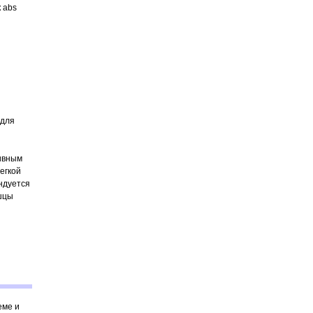
 abs
 для
сивным
егкой
ндуется
ышцы
еме и