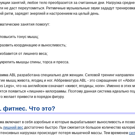
рукции занятий, любое тело преобразится за считанные дни. Нагрузка средне
ти не даст переутомиться. Ритмичные музыкальные звуки зададут тренировк
ий ритм, зарядят энергией и настроением на целый день.
матические занятия помогут:
повысить тонус мышц;
развить координацию и выносливость;
избавится от лишнего веса;
укрепить мышцы спины, торса и пресса.
амма ABL разработана специально для женщин. Силовой тренинг направлен
тие мышц живота, ягодиц и ног. Аббревиатура ABL - это сокращение от «Abdo
ks Legs», что на английском означает «живот, ягодицы, ноги». Именно в этих м
ятся появиться «лишние» килограммы. Поэтому данная система идеально по
то желает привести в порядок фигуру.
 фитнес. Что это?
ма включает в себя аэробные и которые вырабатывают выносливость и позв
ть
лишний вес
достаточно быстро. При сжигается большое количество калори
нтенсивных нагрузках происходит потеря мышечной массы. Тем временем
си