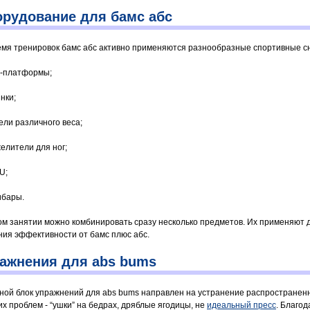
рудование для бамс абс
емя тренировок бамс абс активно применяются разнообразные спортивные с
п-платформы;
нки;
ели различного веса;
желители для ног;
U;
ибары.
ом занятии можно комбинировать сразу несколько предметов. Их применяют 
ния эффективности от бамс плюс абс.
ажнения для abs bums
ной блок упражнений для abs bums направлен на устранение распространен
их проблем - “ушки” на бедрах, дряблые ягодицы, не
идеальный пресс
. Благод