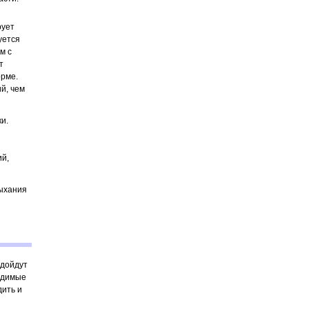
рует
уется
м с
т
орме.
й, чем
и.
ий,
дыхания
одойдут
одимые
дить и