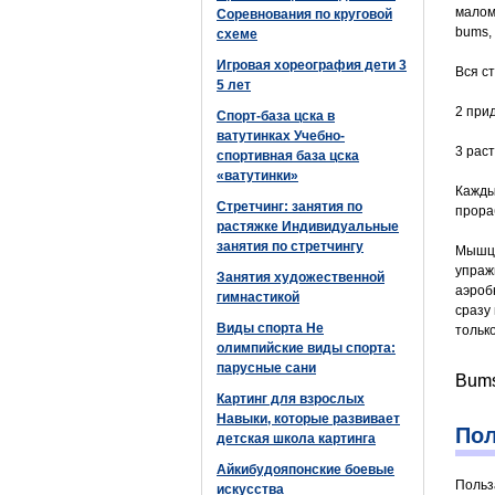
малом
Соревнования по круговой
bums,
схеме
Игровая хореография дети 3
Вся с
5 лет
2 при
Спорт-база цска в
ватутинках Учебно-
3 раст
спортивная база цска
«ватутинки»
Кажды
Стретчинг: занятия по
прора
растяжке Индивидуальные
занятия по стретчингу
Мышцы
упраж
Занятия художественной
аэроб
гимнастикой
сразу
Виды спорта Не
тольк
олимпийские виды спорта:
парусные сани
Bums
Картинг для взрослых
Навыки, которые развивает
Пол
детская школа картинга
Айкибудояпонские боевые
Польз
искусства