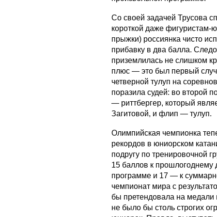
Со своей задачей Трусова с
короткой даже фигуристам-ю
прыжки) россиянка чисто исп
прибавку в два балла. Следо
приземлилась не слишком кр
плюс — это был первый случ
четверной тулуп на соревнов
поразила судей: во второй п
— риттбергер, который явля
Загитовой, и флип — тулуп.
Олимпийская чемпионка теп
рекордов в юниорском катан
подругу по тренировочной гр
15 баллов к прошлогоднему 
программе и 17 — к суммарн
чемпионат мира с результат
бы претендовала на медали 
не было бы столь строгих ог