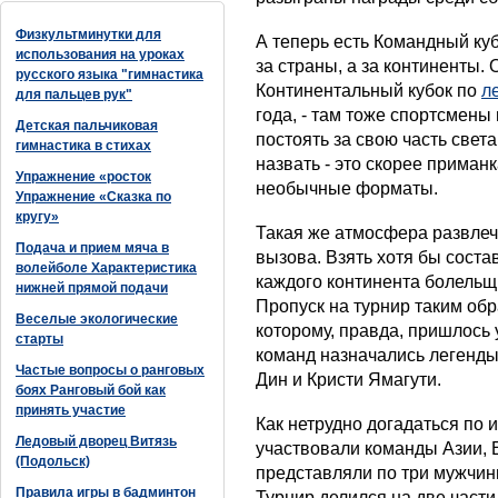
Физкультминутки для
А теперь есть Командный ку
использования на уроках
за страны, а за континенты.
русского языка "гимнастика
Континентальный кубок по
л
для пальцев рук"
года, - там тоже спортсмены
Детская пальчиковая
постоять за свою часть свет
гимнастика в стихах
назвать - это скорее приман
Упражнение «росток
необычные форматы.
Упражнение «Сказка по
кругу»
Такая же атмосфера развлеч
Подача и прием мяча в
вызова. Взять хотя бы соста
волейболе Характеристика
каждого континента болельщ
нижней прямой подачи
Пропуск на турнир таким об
Веселые экологические
которому, правда, пришлось 
старты
команд назначались легенды
Частые вопросы о ранговых
Дин и Кристи Ямагути.
боях Ранговый бой как
принять участие
Как нетрудно догадаться по 
Ледовый дворец Витязь
участвовали команды Азии,
(Подольск)
представляли по три мужчины
Правила игры в бадминтон
Турнир делился на две части