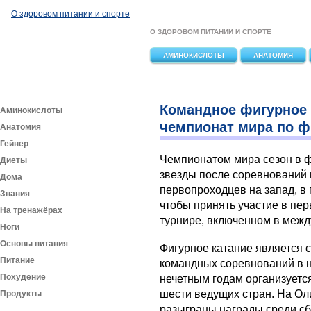
Перейти к основному содержанию
О здоровом питании и спорте
О ЗДОРОВОМ ПИТАНИИ И СПОРТЕ
АМИНОКИСЛОТЫ
АНАТОМИЯ
Командное фигурное 
Аминокислоты
чемпионат мира по ф
Анатомия
Гейнер
Чемпионатом мира сезон в ф
Диеты
звезды после соревнований 
Дома
первопроходцев на запад, в 
Знания
чтобы принять участие в пе
На тренажёрах
турнире, включенном в меж
Ноги
Основы питания
Фигурное катание является 
Питание
командных соревнований в н
Похудение
нечетным годам организуетс
шести ведущих стран. На О
Продукты
разыграны награды среди сбо