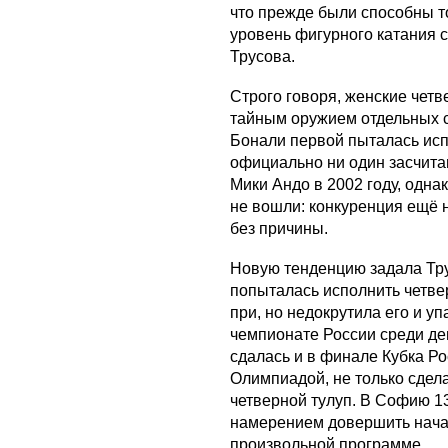
что прежде были способны т
уровень фигурного катания 
Трусова.
Строго говоря, женские чет
тайным оружием отдельных с
Бонали первой пыталась исп
официально ни один засчита
Мики Андо в 2002 году, одн
не вошли: конкуренция ещё 
без причины.
Новую тенденцию задала Тр
попыталась исполнить четве
при, но недокрутила его и у
чемпионате России среди де
сдалась и в финале Кубка Р
Олимпиадой, не только сдела
четверной тулуп. В Софию 1
намерением довершить начат
произвольной программе.