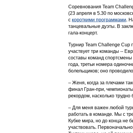
Соревнования Team Challeng
(23 апреля в 5.30 по москов
с
короткими программами
. 
танцевальные дуэты. В закл
гала-концерт.
Турнир Team Challenge Cup 
участвует три команды -- Ев
составы команд спортсмены 
года, третьи номера одиноч
болельщиков; оно проводило
– Женя, когда за плечами т
финал Гран-при, чемпионаты
рекордом, насколько трудно
– Для меня важен любой турн
работать в команде. Мы с тр
Кубке мира, но до конца не 
участвовать. Первоначально