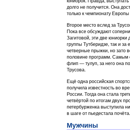
юниорок. Правда, выступать
долго не получится. Она дос
только к чемпионату Европы 
Второе место вслед за Трус
Пока все обсуждают соперн
Загитовой, эти две юниорки 
группы Тутберидзе, так и за
четверные прыжки, но зато в
половине программ. Самым 
флип — тулуп, за него она п
Трусова.
Ещё одна российская спорт
получила известность во вр
России. Тогда она стала тре
четвёртой по итогам двух пр
петербурженка выступила ни
в шаге от пьедестала почёта
Мужчины