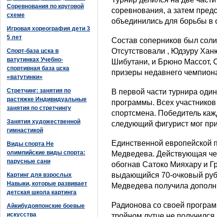
Соревнования по круговой
соревнования, а затем пред
схеме
объединились для борьбы в 
Игровая хореография дети 3
5 лет
Состав соперников был сол
Отсутствовали , Юдзуру Ханю
Спорт-база цска в
ватутинках Учебно-
Шибутани, и Брюно Массот, С
спортивная база цска
призеры недавнего чемпиона
«ватутинки»
Стретчинг: занятия по
В первой части турнира оди
растяжке Индивидуальные
программы. Всех участников 
занятия по стретчингу
спортсмена. Победитель кажд
Занятия художественной
следующий фигурист мог прин
гимнастикой
Единственной европейской п
Виды спорта Не
олимпийские виды спорта:
Медведева. Действующая чем
парусные сани
обогнав Сатоко Мияхару и Г
выдающийся 70-очковый руб
Картинг для взрослых
Навыки, которые развивает
Медведева получила дополн
детская школа картинга
Радионова со своей програм
Айкибудояпонские боевые
искусства
тройном лутце не получился 