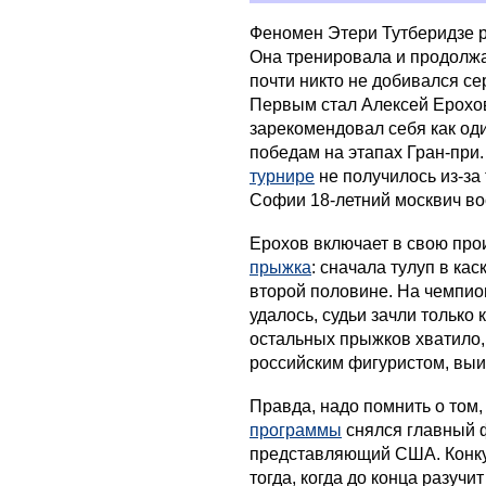
Феномен Этери Тутберидзе р
Она тренировала и продолжа
почти никто не добивался се
Первым стал Алексей Ерохов
зарекомендовал себя как од
победам на этапах Гран-при.
турнире
не получилось из-за
Софии 18-летний москвич во
Ерохов включает в свою пр
прыжка
: сначала тулуп в кас
второй половине. На чемпио
удалось, судьи зачли только
остальных прыжков хватило, 
российским фигуристом, выи
Правда, надо помнить о том,
программы
снялся главный 
представляющий США. Конку
тогда, когда до конца разуч