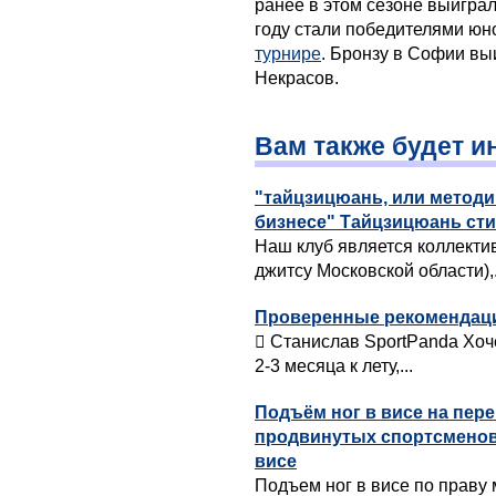
ранее в этом сезоне выиграл
году стали победителями ю
турнире
. Бронзу в Софии в
Некрасов.
Вам также будет и
"тайцзицюань, или метод
бизнесе" Тайцзицюань ст
Наш клуб является коллект
джитсу Московской области),.
Проверенные рекомендации
 Станислав SportPanda Хоч
2-3 месяца к лету,...
Подъём ног в висе на пер
продвинутых спортсменов
висе
Подъем ног в висе по праву