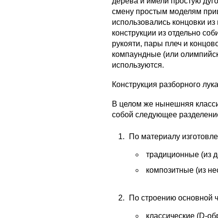
дерева и имели простую дуг
смену простым моделям приш
использовались концовки из 
конструкции из отдельно со
рукояти, пары плеч и концов
компаундные (или олимпийски
используются.
Конструкция разборного лук
В целом же нынешняя класси
собой следующее разделени
По материалу изготовле
традиционные (из д
композитные (из не
По строению основной ч
классические (D-об