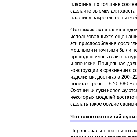
пластина, по толщине соотв
сделайте выемку для хвоста 
пластину, закрепив ее ниткой
Охотничий лук является одн
использовавшихся ещё наши
эти приспособления достигл
мощными и точными были не 
преподносилось в литературе
и японские. Прицельная даль
конструкции в сравнении с
изделиями, достигала 200–2
полёта стрелы – 870–880 метр
Охотничьи луки используются
некоторых моделей достаточ
сделать такое орудие своими
Что такое охотничий лук и
Первоначально охотничьи лу