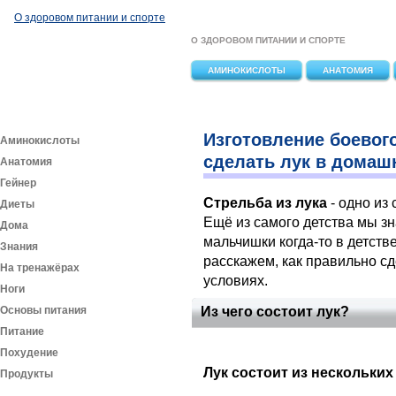
Перейти к основному содержанию
О здоровом питании и спорте
О ЗДОРОВОМ ПИТАНИИ И СПОРТЕ
АМИНОКИСЛОТЫ
АНАТОМИЯ
Изготовление боевого
Аминокислоты
сделать лук в домаш
Анатомия
Гейнер
Стрельба из лука
- одно из
Диеты
Ещё из самого детства мы зна
Дома
мальчишки когда-то в детств
Знания
расскажем, как правильно с
На тренажёрах
условиях.
Ноги
Основы питания
Из чего состоит лук?
Питание
Похудение
Лук состоит из нескольких
Продукты