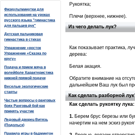
Рукоятка;
Физкультминутки для
использования на уроках
Плечи (верхнее, нижнее).
русского языка "гимнастика
для пальцев рук"
Из чего делать лук?
Детская пальчиковая
гимнастика в стихах
Как показывает практика, лу
Упражнение «росток
Упражнение «Сказка по
дерева:
кругу»
Белая акация.
Подача и прием мяча в
волейболе Характеристика
Обратите внимание на отсутс
нижней прямой подачи
дальнейшем Ваш лук был про
Веселые экологические
старты
Как сделать разборной лук
Частые вопросы о ранговых
Как сделать рукоятку лука:
боях Ранговый бой как
принять участие
1.
Берем брус березы или бу
Ледовый дворец Витязь
начертим на нем эскиз рукоя
(Подольск)
Правила игры в бадминтон
2.
Дрелью, делаем отверстия 