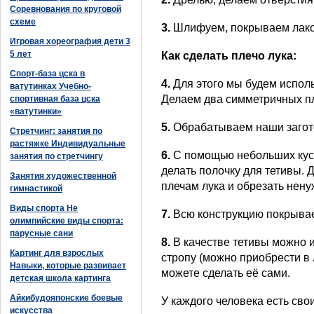
Соревнования по круговой
схеме
3.
Шлифуем, покрываем лако
Игровая хореография дети 3
5 лет
Как сделать плечо лука:
Спорт-база цска в
4.
Для этого мы будем исполь
ватутинках Учебно-
Делаем два симметричных пл
спортивная база цска
«ватутинки»
5.
Обрабатываем наши загото
Стретчинг: занятия по
растяжке Индивидуальные
6.
С помощью небольших кусо
занятия по стретчингу
делать полочку для тетивы. Д
Занятия художественной
плечам лука и обрезать нену
гимнастикой
Виды спорта Не
7.
Всю конструкцию покрывае
олимпийские виды спорта:
парусные сани
8.
В качестве тетивы можно 
Картинг для взрослых
стропу (можно приобрести в
Навыки, которые развивает
можете сделать её сами.
детская школа картинга
Айкибудояпонские боевые
У каждого человека есть сво
искусства