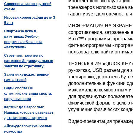
многолетнюю эксплуатацию. 
Соревнования по круговой
тренажеров использована вы
схеме
гарантирует долговечность и
Игровая хореография дети 3
5 лет
ИНФОРМАЦИЯ НА ЭКРАНЕ: в
Спорт-база цска в
сопротивления, затраченные
ватутинках Учебно-
Ватт*** программы, програм
спортивная база цска
фитнес-программы - програм
«ватутинки»
пользователю найти оптима
Стретчинг: занятия по
растяжке Индивидуальные
ТЕХНОЛОГИЯ «QUICK KEY» т
занятия по стретчингу
рукоятках, USB разъем для 
Занятия художественной
тренировки, держатель бутылк
гимнастикой
дополнительные функции сде
Виды спорта Не
максимально комфортным и 
олимпийские виды спорта:
для продвинутых пользовате
парусные сани
физической формы с целью и
Картинг для взрослых
улучшения физических конди
Навыки, которые развивает
детская школа картинга
Видео-презентация тренаже
Айкибудояпонские боевые
искусства