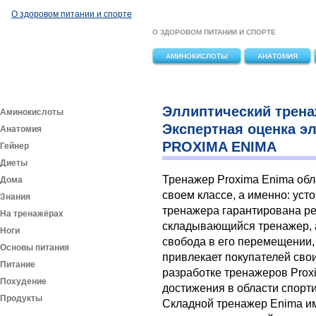
Перейти к основному содержанию
О здоровом питании и спорте
О ЗДОРОВОМ ПИТАНИИ И СПОРТЕ
АМИНОКИСЛОТЫ
АНАТОМИЯ
Эллиптический тренаж
Аминокислоты
Экспертная оценка э
Анатомия
PROXIMA ENIMA
Гейнер
Диеты
Тренажер Proxima Enima об
Дома
своем классе, а именно: уст
Знания
тренажера гарантирована ре
На тренажёрах
складывающийся тренажер, а
Ноги
свобода в его перемещении, 
Основы питания
привлекает покупателей сво
Питание
разработке тренажеров Pro
Похудение
достижения в области спорт
Продукты
Складной тренажер Enima
и