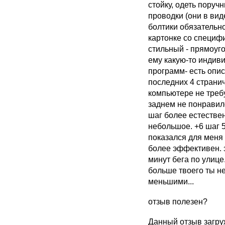
стойку, одеть поруч
проводки (они в вид
болтики обязательно
картонке со специф
стильный - прямоуг
ему какую-то индив
программ- есть опис
последних 4 странич
компьютере не треб
заднем не понравил
шаг более естестве
небольшое. +6 шаг 
показался для меня
более эффективен. 
минут бега по улице.
больше твоего ты н
меньшими...
отзыв полезен?
Данный отзыв загру