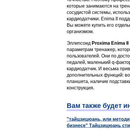
которые занимаются на трен
сосудистой системы, исполь
кардиодатчики. Enima II под
Вы можете купить его отдель
организмом.
Эллипсоид
Proxima Enima II
параметрам тренажер, котор
пользователей. Они по дост
педалей, маленький q-факто
кардиодатчик. И весьма при
дополнительных функций: в
планшета, наличие подставк
конструкция.
Вам также будет и
"тайцзицюань, или метод
бизнесе" Тайцзицюань ст