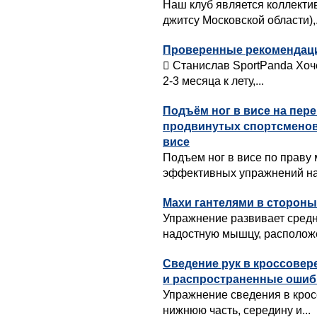
Наш клуб является коллект
джитсу Московской области),.
Проверенные рекомендации
 Станислав SportPanda Хоч
2-3 месяца к лету,...
Подъём ног в висе на пер
продвинутых спортсменов
висе
Подъем ног в висе по праву
эффективных упражнений на 
Махи гантелями в стороны
Упражнение развивает сред
надостную мышцу, расположе
Сведение рук в кроссовер
и распространенные ошиб
Упражнение сведения в крос
нижнюю часть, середину и...