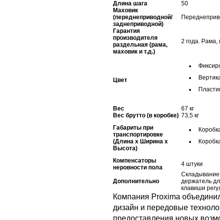
Длина шага
50
Маховик
(переднеприводной/
Переднеприв
заднеприводной)
Гарантия
производителя
2 года. Рама, 
раздельная (рама,
маховик и т.д.)
Фиксир
Вертик
Цвет
Пласти
Вес
67 кг
Вес брутто (в коробке)
73,5 кг
Габариты при
Коробк
транспортировке
(Длина x Ширина x
Коробк
Высота)
Компенсаторы
4 штуки
неровности пола
Складывание;
Дополнительно
держатель дл
клавиши регу
Компания Proxima объедини
дизайн и передовые техноло
предоставления новых возм