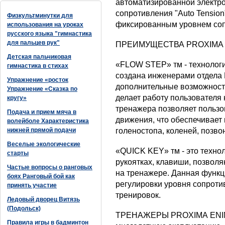
автоматизированной электр
сопротивления "Auto Tensio
Физкультминутки для
фиксированным уровнем соп
использования на уроках
русского языка "гимнастика
для пальцев рук"
ПРЕИМУЩЕСТВА PROXIMA 
Детская пальчиковая
«FLOW STEP» тм - технолог
гимнастика в стихах
создана инженерами отдела 
Упражнение «росток
дополнительные возможности
Упражнение «Сказка по
делает работу пользователя
кругу»
тренажера позволяет пользо
Подача и прием мяча в
движения, что обеспечивает
волейболе Характеристика
нижней прямой подачи
голеностопа, коленей, позво
Веселые экологические
«QUICK KEY» тм
- это техн
старты
рукоятках, клавиши, позвол
Частые вопросы о ранговых
на тренажере. Данная функц
боях Ранговый бой как
регулировки уровня сопроти
принять участие
тренировок.
Ледовый дворец Витязь
(Подольск)
ТРЕНАЖЕРЫ PROXIMА ENIMA
Правила игры в бадминтон