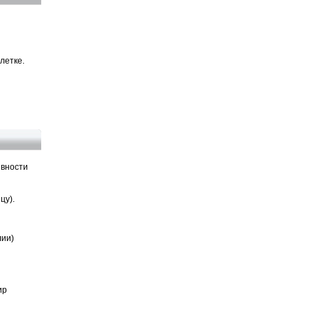
летке.
ивности
цу).
лии)
ир