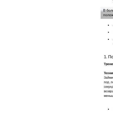
В бол
полож
1. П
Трен
Техни
Займи
пор, п
секун
возвр
меньш