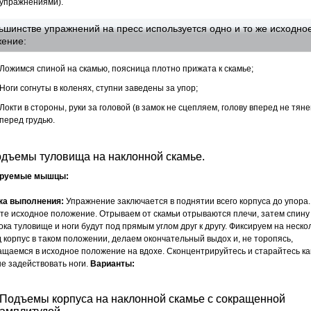
упражнениями).
ьшинстве упражнений на пресс используется одно и то же исходно
ение:
Ложимся спиной на скамью, поясница плотно прижата к скамье;
Ноги согнуты в коленях, ступни заведены за упор;
Локти в стороны, руки за головой (в замок не сцепляем, голову вперед не тяне
перед грудью.
одъемы туловища на наклонной скамье.
ируемые мышцы:
ка выполнения:
Упражнение заключается в поднятии всего корпуса до упора.
те исходное положение. Отрываем от скамьи отрываются плечи, затем спину 
ока туловище и ноги будут под прямым углом друг к другу. Фиксируем на неско
д корпус в таком положении, делаем окончательный выдох и, не торопясь,
ащаемся в исходное положение на вдохе. Сконцентрируйтесь и старайтесь ка
е задействовать ноги.
Варианты:
Подъемы корпуса на наклонной скамье с сокращенной