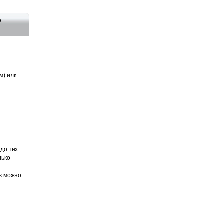
е
м) или
до тех
лько
к можно