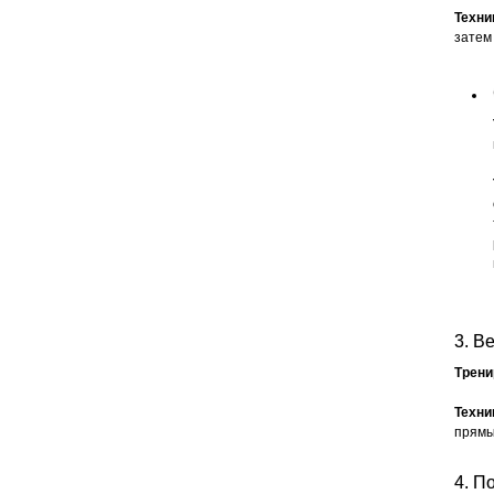
Техни
затем
3. В
Трен
Техни
прямы
4. П