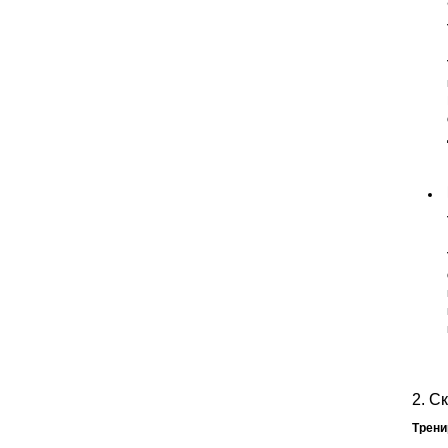
2. С
Трен