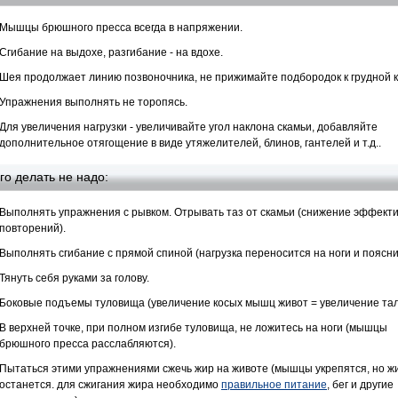
Мышцы брюшного пресса всегда в напряжении.
Сгибание на выдохе, разгибание - на вдохе.
Шея продолжает линию позвоночника, не прижимайте подбородок к грудной к
Упражнения выполнять не торопясь.
Для увеличения нагрузки - увеличивайте угол наклона скамьи, добавляйте
дополнительное отягощение в виде утяжелителей, блинов, гантелей и т.д..
его делать не надо:
Выполнять упражнения с рывком. Отрывать таз от скамьи (снижение эффект
повторений).
Выполнять сгибание с прямой спиной (нагрузка переносится на ноги и поясни
Тянуть себя руками за голову.
Боковые подъемы туловища (увеличение косых мышц живот = увеличение та
В верхней точке, при полном изгибе туловища, не ложитесь на ноги (мышцы
брюшного пресса расслабляются).
Пытаться этими упражнениями сжечь жир на животе (мышцы укрепятся, но ж
останется. для сжигания жира необходимо
правильное питание
, бег и другие