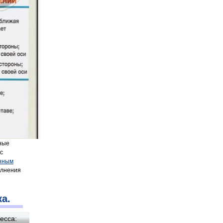
ные
с
нным
лнения
а.
есса: