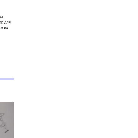
аз
ор для
ем их