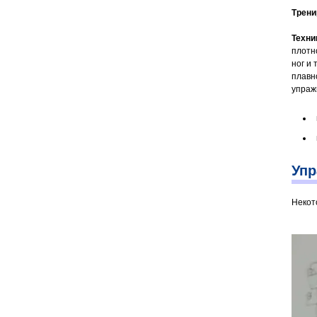
Трен
Техни
плотн
ног и 
плавн
упраж
Упр
Некот