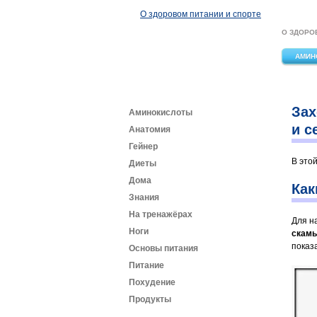
Перейти к основному содержанию
О здоровом питании и спорте
О ЗДОРО
АМИН
Зах
Аминокислоты
и с
Анатомия
Гейнер
В это
Диеты
Дома
Как
Знания
На тренажёрах
Для н
Ноги
скамь
показ
Основы питания
Питание
Похудение
Продукты