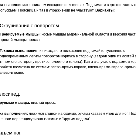
ка выполнения:
занимаем исходное положение. Поднимаем верхнюю часть т
 опускаем. Поясница и таз в упражнении не участвуют.
Варианты:
Скручивания с поворотом.
Тренируемые мышцы:
косые мышцы абдоминальной области и верхняя част
прямой мышцы пресса.
Техника выполнения:
из исходного положения поднимайте туловище с
одновременным легким поворотом корпуса в сторону (задрав один из локтей 
тянем его в сторону противоположного колена). Как и в случае с подъемом кор
работа возможна по схемам: влево-прямо-вправо, влево-прямо-вправо-прямо
влево-вправо.
елосипед.
ируемые мышцы:
нижний пресс.
ка выполнения:
ложимся спиной на скамью, руками хватаем упор для ног. П
е ноги перпендикулярно к скамье и "крутим педали".
одъем ног.