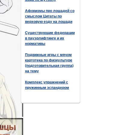
Афоризмы про лошадей со
смыслом Цитаты по
верховую езду на лошади
Существующие федерации
в пауэрлифтинге и их
нормативы
Подвижные игры с мячом
картотека по физкультуре
(подготовительная группа)
на тему
Комплекс упражнений с
пружинным эспандером