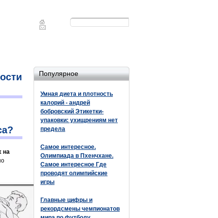
Форма
Поиск
поиска
Популярное
кости
Умная диета и плотность
калорий - андрей
бобровский Этикетки-
упаковки: ухищрениям нет
са?
предела
Самое интересное.
х на
Олимпиада в Пхенчхане.
но
Самое интересное Где
проводят олимпийские
игры
Главные цифры и
рекордсмены чемпионатов
мира по футболу