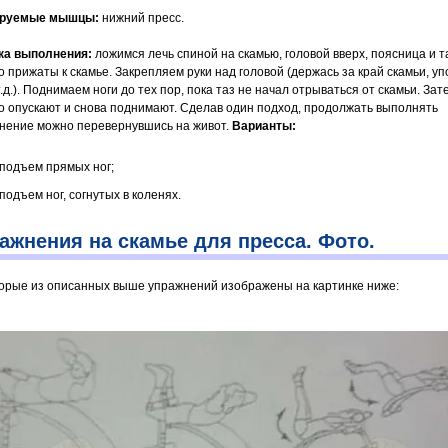
ируемые мышцы:
нижний пресс.
ка выполнения:
ложимся лечь спиной на скамью, головой вверх, поясница и т
о прижаты к скамье. Закрепляем руки над головой (держась за край скамьи, уп
т.д.). Поднимаем ноги до тех пор, пока таз не начал отрываться от скамьи. Зат
о опускают и снова поднимают. Сделав один подход, продолжать выполнять
нение можно перевернувшись на живот.
Варианты:
подъем прямых ног;
подъем ног, согнутых в коленях.
ажнения на скамье для пресса. Фото.
орые из описанных выше упражнений изображены на картинке ниже: