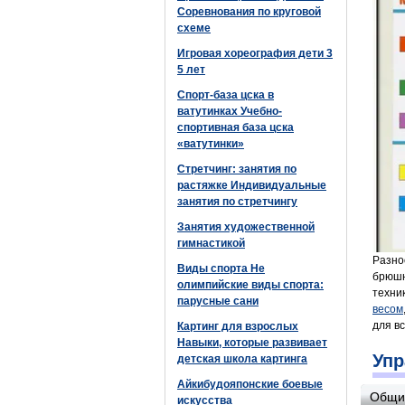
Соревнования по круговой
схеме
Игровая хореография дети 3
5 лет
Спорт-база цска в
ватутинках Учебно-
спортивная база цска
«ватутинки»
Стретчинг: занятия по
растяжке Индивидуальные
занятия по стретчингу
Занятия художественной
гимнастикой
Разно
Виды спорта Не
брюшн
олимпийские виды спорта:
техни
парусные сани
весом
для вс
Картинг для взрослых
Навыки, которые развивает
Упр
детская школа картинга
Айкибудояпонские боевые
Общие
искусства