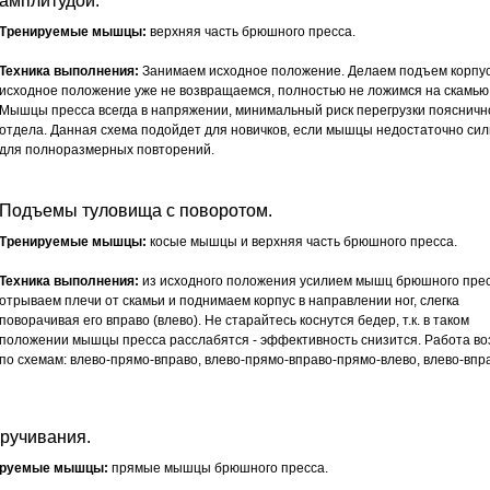
амплитудой.
Тренируемые мышцы:
верхняя часть брюшного пресса.
Техника выполнения:
Занимаем исходное положение. Делаем подъем корпуса
исходное положение уже не возвращаемся, полностью не ложимся на скамью
Мышцы пресса всегда в напряжении, минимальный риск перегрузки поясничн
отдела. Данная схема подойдет для новичков, если мышцы недостаточно си
для полноразмерных повторений.
Подъемы туловища с поворотом.
Тренируемые мышцы:
косые мышцы и верхняя часть брюшного пресса.
Техника выполнения:
из исходного положения усилием мышц брюшного пре
отрываем плечи от скамьи и поднимаем корпус в направлении ног, слегка
поворачивая его вправо (влево). Не старайтесь коснутся бедер, т.к. в таком
положении мышцы пресса расслабятся - эффективность снизится. Работа в
по схемам: влево-прямо-вправо, влево-прямо-вправо-прямо-влево, влево-впр
кручивания.
ируемые мышцы:
прямые мышцы брюшного пресса.