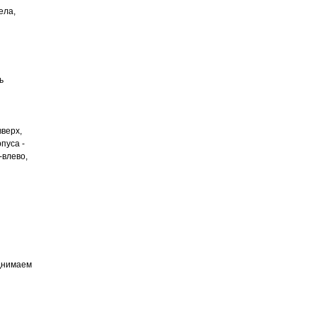
ела,
ь
вверх,
пуса -
-влево,
однимаем