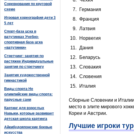
Соревнования по круговой
Германия
схеме
Игровая хореография дети 3
Франция
5 лет
Латвия
Спорт-база цска в
ватутинках Учебно-
Норвегия
спортивная база цска
Дания
«ватутинки»
Стретчинг: занятия по
Беларусь
растяжке Индивидуальные
Словакия
занятия по стретчингу
Занятия художественной
Словения
гимнастикой
Италия
Виды спорта Не
олимпийские виды спорта:
парусные сани
Сборные Словении и Италии 
место в элите мирового хок
Картинг для взрослых
Кореи и Австрии.
Навыки, которые развивает
детская школа картинга
Лучшие игроки ту
Айкибудояпонские боевые
искусства