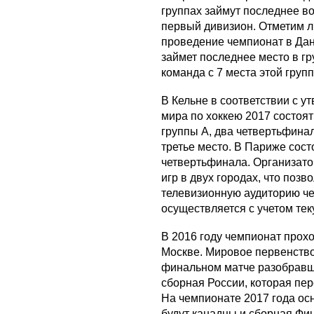
группах займут последнее в
первый дивизион. Отметим ли
проведение чемпионат в Дан
займет последнее место в гр
команда с 7 места этой груп
В Кельне в соответствии с 
мира по хоккею 2017 состоят
группы A, два четвертьфинал
третье место. В Париже состо
четвертьфинала. Организат
игр в двух городах, что поз
телевизионную аудиторию че
осуществляется с учетом те
В 2016 году чемпионат прохо
Москве. Мировое первенство
финальном матче разобравша
сборная России, которая пе
На чемпионате 2017 года ос
будут канадцы и сборная Фи