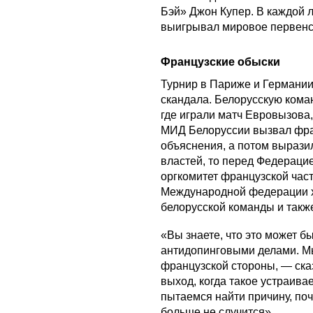
Бэй» Джон Купер. В каждой л
выигрывал мировое первенст
Французские обыски
Турнир в Париже и Германии
скандала. Белорусскую коман
где играли матч Евровызова
МИД Белоруссии вызвал фран
объяснения, а потом выразил
властей, то перед Федераци
оргкомитет французской час
Международной федерации х
белорусской команды и такж
«Вы знаете, что это может бы
антидопинговыми делами. Мы
французской стороны, — ска
выход, когда такое устраива
пытаемся найти причину, поч
больше не случится».