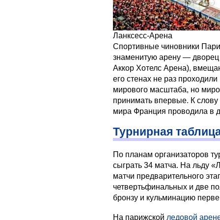
Ланксесс-Арена
Спортивные чиновники Пари
знаменитую арену — дворец
Аккор Хотелс Арена), вмеща
его стенах не раз проходил
мирового масштаба, но миро
принимать впервые. К слову
мира Франция проводила в д
Турнирная таблица
По планам организаторов ту
сыграть 34 матча. На льду 
матчи предварительного эта
четвертьфинальных и две по
бронзу и кульминацию перве
На парижской
ледовой арен