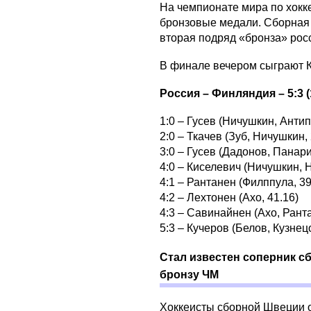
На чемпионате мира по хокк
бронзовые медали. Сборная 
вторая подряд «бронза» рос
В финале вечером сыграют 
Россия – Финляндия – 5:3 (1:
1:0 – Гусев (Ничушкин, Антип
2:0 – Ткачев (Зуб, Ничушкин, 
3:0 – Гусев (Дадонов, Панари
4:0 – Киселевич (Ничушкин, 
4:1 – Рантанен (Филппула, 39
4:2 – Лехтонен (Ахо, 41.16)
4:3 – Савинайнен (Ахо, Ранта
5:3 – Кучеров (Белов, Кузнецо
Стал известен соперник сб
бронзу ЧМ
Хоккеисты сборной Швеции 