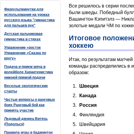
Все решилось в серии после
Физкультминутки для
были шведы. Победный булл
использования на уроках
Вашингтон Кэпитэлз — Никл
русского языка "гимнастика
золотые медали ЧМ по хоккею
для пальцев рук"
Детская пальчиковая
Итоговое положен
гимнастика в стихах
хоккею
Упражнение «росток
Упражнение «Сказка по
кругу»
Итак, по результатам матче
команды распределились в и
Подача и прием мяча в
волейболе Характеристика
образом:
нижней прямой подачи
Швеция
Веселые экологические
старты
Канада
Частые вопросы о ранговых
Россия
боях Ранговый бой как
принять участие
Финляндия
Ледовый дворец Витязь
Швейцария
(Подольск)
Правила игры в бадминтон
Чехия