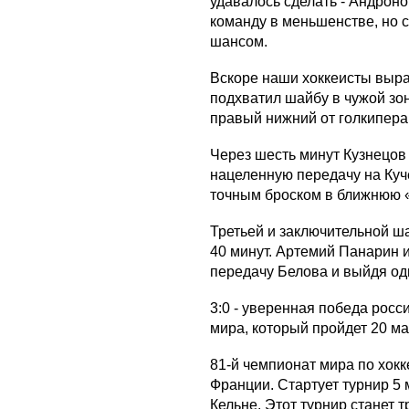
удавалось сделать - Андроно
команду в меньшенстве, но 
шансом.
Вскоре наши хоккеисты выра
подхватил шайбу в чужой зо
правый нижний от голкипера 
Через шесть минут Кузнецов
нацеленную передачу на Куче
точным броском в ближнюю «
Третьей и заключительной 
40 минут. Артемий Панарин 
передачу Белова и выйдя оди
3:0 - уверенная победа рос
мира, который пройдет 20 ма
81-й чемпионат мира по хокк
Франции. Стартует турнир 5
Кельне. Этот турнир станет 