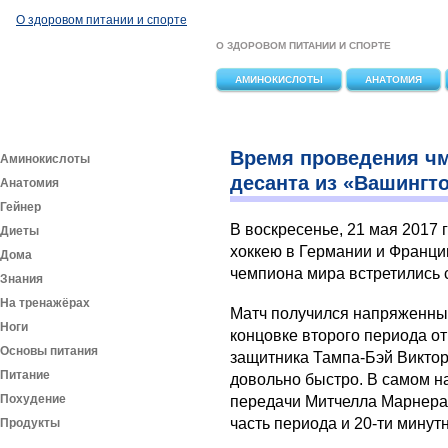
Перейти к основному содержанию
О здоровом питании и спорте
О ЗДОРОВОМ ПИТАНИИ И СПОРТЕ
АМИНОКИСЛОТЫ
АНАТОМИЯ
Время проведения чм
Аминокислоты
десанта из «Вашингт
Анатомия
Гейнер
В воскресенье, 21 мая 2017 
Диеты
хоккею в Германии и Франци
Дома
чемпиона мира встретились
Знания
На тренажёрах
Матч получился напряженным
Ноги
концовке второго периода о
Основы питания
защитника Тампа-Бэй Виктор
Питание
довольно быстро. В самом н
Похудение
передачи Митчелла Марнера 
часть периода и 20-ти минут
Продукты