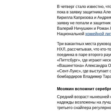
В четверг стало известно, ч
пока в заявку защитника Ал
Кирилла Капризова и Андрея 
заявку не попали и защитни
Валерий Ничушкин и Роман Л
Национальной
хоккейной ли
Три вакантных места руково
НХЛ, рассчитывая, что кто-т
поединка в паре второго ра
«Питтсбург», где играют нес
«Вашингтона» Александра О
«Сент-Луис», где выступает 
бомбардиров Владимир Тара
Мозякин вспомнит серебр
Средний возраст нынешней с
надежды возложены на лучш
третьего снайпера регулярно