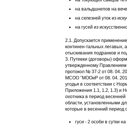
на вальдшнепов на вече
на селезней уток из иск
на гусей из искусственн
2.1. Допускается применени
континен-тальных легавых, а
отыскивания подранков и по
3. Путевки (договоры) оформ
утвержденному Правлением
протокол № 37-2 от 08. 04. 2
МСОО "МООиР от 08. 04. 2015
угодья в соответствии с Нор
Приложения 1.1, 1.2, 1.3) и
охотника в период весенней
области, установленными д
которые в весенний период 
гуси - 2 особи в сутки н