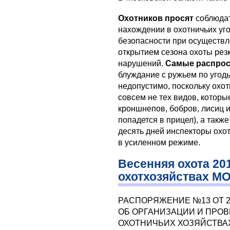
Охотников просят
соблюда
нахождении в охотничьих уг
безопасности при осуществл
открытием сезона охоты резк
нарушений.
Самые распрос
блуждание с ружьем по угодь
недопустимо, поскольку охот
совсем не тех видов, которы
кроншнепов, бобров, лисиц и
попадется в прицел), а также
десять дней инспекторы охо
в усиленном режиме.
Весенняя охота 20
охотхозяйствах М
РАСПОРЯЖЕНИЕ №13 ОТ 24 
ОБ ОРГАНИЗАЦИИ И ПРО
ОХОТНИЧЬИХ ХОЗЯЙСТВАХ