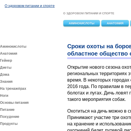
Перейти к основному содержанию
О здоровом питании и спорте
О ЗДОРОВОМ ПИТАНИИ И СПОРТЕ
АМИНОКИСЛОТЫ
АНАТОМИЯ
Сроки охоты на боро
Аминокислоты
областное общество 
Анатомия
Гейнер
Открытие нового сезона охот
Диеты
региональных территориях э
Дома
время. В некоторых городах
Знания
2016 года. По правилам в пе
На тренажёрах
болотах и лугах. Дичь ловя
Ноги
такого мероприятия собак.
Основы питания
Питание
Охотиться на дичь можно в 
Похудение
Принимают участие три охо
на хранение и использовани
Продукты
охотничий билет, путевой ли