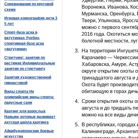
Удмуртии, Перми, Архан
Соревнования по круговой
Воронежа, Иванова, Кос
схеме
Мурманска, Оренбурга, 
Игровая хореография дети 3
Твери, Ульянова, Яросла
5 лет
можно с первого сентяб
Спорт-база цска в
2016 года. Охотиться 
ватутинках Учебно-
болотной местности, луг
спортивная база цска
«ватутинки»
На территории Ингушети
Карачаево — Черкессии,
Стретчинг: занятия по
растяжке Индивидуальные
Хабаровска, Амуре, Аст
занятия по стретчингу
округе открытие охоты о
Занятия художественной
тринадцатого августа и 
гимнастикой
Охота будет производит
обитающую в горах дичь
Виды спорта Не
олимпийские виды спорта:
Сроки открытия охоты о
парусные сани
августа и до тридцать п
Картинг для взрослых
можно на все виды дичи
Навыки, которые развивает
детская школа картинга
В республиках, городах 
Айкибудояпонские боевые
Калининграде, Архангел
искусства