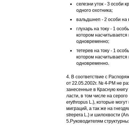
селезни уток - 3 особи к
одного охотника;
вальдшнеп - 2 особи на 
глухарь на току - 1 особ
котором насчитывается 
одновременно;
тетерев на току - 1 особ
котором насчитывается 
одновременно.
4. В соответствие с Распор
от 22.05.2002г. № 4-РМ не р
занесенные в Красную книгу 
ласти, в том числе на серого 
erythropus L.), которые могу
миграций, а так же на гнезд
strepera L.) и шилохвости (Ana
5.Руководителям структурн