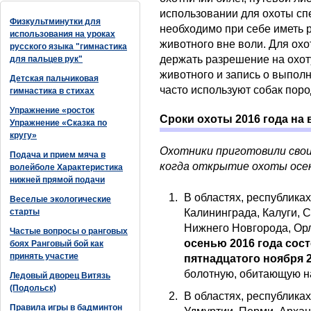
использовании для охоты сп
Физкультминутки для
необходимо при себе иметь 
использования на уроках
животного вне воли. Для охо
русского языка "гимнастика
держать разрешение на охот
для пальцев рук"
животного и запись о выпол
Детская пальчиковая
часто используют собак поро
гимнастика в стихах
Упражнение «росток
Сроки охоты 2016 года н
Упражнение «Сказка по
кругу»
Охотники приготовили свои
Подача и прием мяча в
когда открытие охоты осен
волейболе Характеристика
нижней прямой подачи
В областях, республиках
Веселые экологические
старты
Калининграда, Калуги, С
Нижнего Новгорода, Ор
Частые вопросы о ранговых
осенью 2016 года сост
боях Ранговый бой как
принять участие
пятнадцатого ноября 2
болотную, обитающую на 
Ледовый дворец Витязь
(Подольск)
В областях, республиках
Правила игры в бадминтон