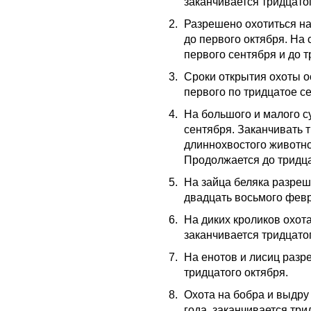
заканчивается тридцато
Разрешено охотиться на
до первого октября. На 
первого сентября и до т
Сроки открытия охоты ос
первого по тридцатое с
На большого и малого с
сентября. Заканчивать т
длиннохвостого животно
Продолжается до тридца
На зайца беляка разреш
двадцать восьмого фев
На диких кроликов охот
заканчивается тридцато
На енотов и лисиц разр
тридцатого октября.
Охота на бобра и выдру
года, заканчивается три