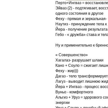
Перто+Ингваз = восстановл
Эйваз (2) - подтягивает, вос
одного состояния в другое
Феху - прямая и зеркальная
Наутиз - принуждение тела 
Йера - получение результата
Гебо - « дружба» става и тел
Ну и применительно к бренн
« Совершенство»
Хагалаз- разрушает шлаки
Кано + Соуло = сжигает лиш
Феху - жир)))
Дагаз - тело трансформирует
Лагуз - выводит лишнюю жид
Йера + Ингваз - процесс вос
Вуньо - комфортного
Альгиз + Уруз = здорового с
энергии
Уруз + Соуло = лечебный эф