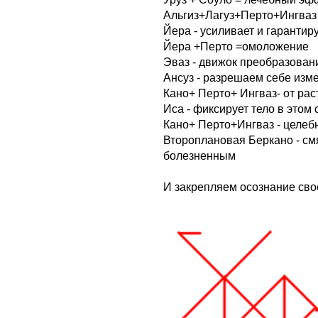
Альгиз+Лагуз+Перто+Ингваз 
Йера - усиливает и гарантиру
Йера +Перто =омоложение
Эваз - движок преобразован
Ансуз - разрешаем себе изм
Кано+ Перто+ Ингваз- от рас
Иса - фиксирует тело в этом
Кано+ Перто+Ингваз - целе
Второплановая Беркано - смя
болезненным
И закрепляем осознание сво