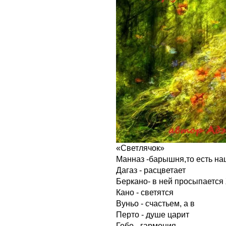
«Светлячок»
Манназ -барышня,то есть на
Дагаз - расцветает
Беркано- в ней просыпается
Кано - светятся
Вуньо - счастьем, а в
Перто - душе царит
Гебо - гармония