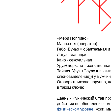
«Мери Поппинс»
Манназ - я (оператор)
Гебо+Вуньо = обаятельная и
Лагуз - манящая
Кано - сексуальная
Уруз+Беркано = женственна
Тейваз+Уруз +Соуло = вызыв
слюновыделение))) у мужчин
Оговорить можно порунно, д
в таком ключе:
Данный Рунический Став про
действия по обновлению, о
физическом уровне
: кожи, м