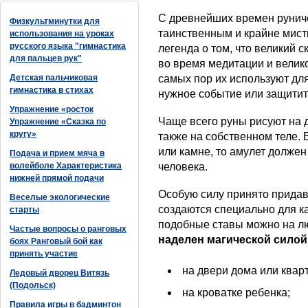
С древнейших времен руниче
Физкультминутки для
таинственным и крайне мист
использования на уроках
русского языка "гимнастика
легенда о том, что великий 
для пальцев рук"
во время медитации и велико
Детская пальчиковая
самых пор их используют для
гимнастика в стихах
нужное событие или защитить
Упражнение «росток
Чаще всего руны рисуют на 
Упражнение «Сказка по
кругу»
также на собственном теле.
или камне, то амулет должен
Подача и прием мяча в
волейболе Характеристика
человека.
нижней прямой подачи
Особую силу принято придав
Веселые экологические
создаются специально для к
старты
подобные ставы можно на л
Частые вопросы о ранговых
наделен магической силой
боях Ранговый бой как
принять участие
на двери дома или квар
Ледовый дворец Витязь
(Подольск)
на кроватке ребенка;
Правила игры в бадминтон