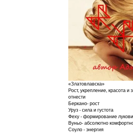
«Златовлавска»
Рост, укрепление, красота и
отнести
Беркано- рост
Уруз - сила и густота
Феху - формирование луков
Вуньо- абсолютно комфортн
Соуло - энергия