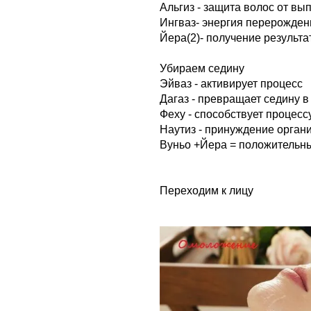
Альгиз - защита волос от вы
Ингваз- энергия перерожден
Йера(2)- получение результа
Убираем седину
Эйваз - активирует процесс
Дагаз - превращает седину 
Феху - способствует процесс
Наутиз - принуждение орган
Вуньо +Йера = положительны
Переходим к лицу