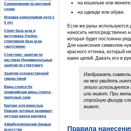
на кошельке или монете
Соревнования по круговой
схеме
на одежде или обуви.
Игровая хореография дети 3
5 лет
Если же руны используются дл
Спорт-база цска в
наносить непосредственно на
ватутинках Учебно-
которая будет постоянно ря
спортивная база цска
Для нанесения символов нуж
«ватутинки»
красного оттенка, который н
Стретчинг: занятия по
каких целей. Давать его в ру
растяжке Индивидуальные
занятия по стретчингу
Занятия художественной
Изображать символы
гимнастикой
не мог увидеть никт
Виды спорта Не
этого используется 
олимпийские виды спорта:
или живот. При жела
парусные сани
стройную фигуру сл
Картинг для взрослых
живот.
Навыки, которые развивает
детская школа картинга
Айкибудояпонские боевые
Правила нанесени
искусства