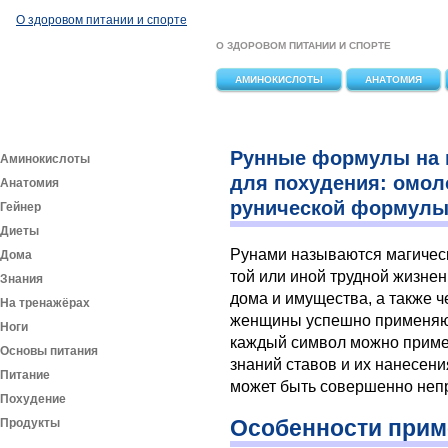
Перейти к основному содержанию
О здоровом питании и спорте
О ЗДОРОВОМ ПИТАНИИ И СПОРТЕ
АМИНОКИСЛОТЫ
АНАТОМИЯ
Рунные формулы на к
Аминокислоты
для похудения: омол
Анатомия
рунической формул
Гейнер
Диеты
Рунами называются магическ
Дома
той или иной трудной жизне
Знания
дома и имущества, а также ч
На тренажёрах
женщины успешно применяют
Ноги
каждый символ можно примен
Основы питания
знаний ставов и их нанесени
Питание
может быть совершенно неп
Похудение
Особенности прим
Продукты