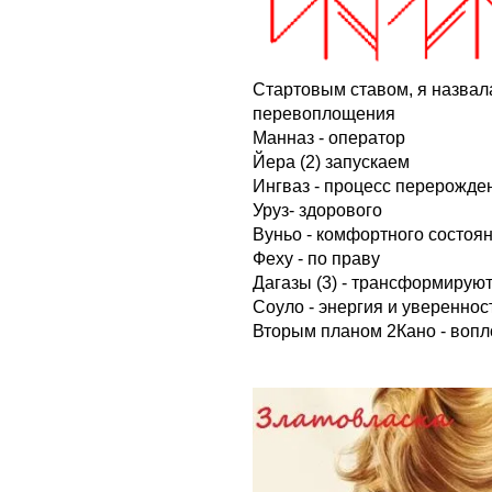
Стартовым ставом, я назвал
перевоплощения
Манназ - оператор
Йера (2) запускаем
Ингваз - процесс перерожде
Уруз- здорового
Вуньо - комфортного состоя
Феху - по праву
Дагазы (3) - трансформируют
Соуло - энергия и увереннос
Вторым планом 2Кано - воп