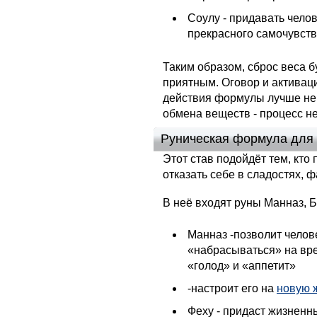
Соулу - придавать чело
прекрасного самочувст
Таким образом, сброс веса 
приятным. Оговор и активац
действия формулы лучше не 
обмена веществ - процесс н
Руническая формула для 
Этот став подойдёт тем, кто
отказать себе в сладостях, 
В неё входят руны Манназ, Б
Манназ -позволит челове
«набрасываться» на вре
«голод» и «аппетит»
-настроит его на
новую 
Феху - придаст жизненны