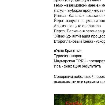
Уруз - тонус мышц и тканей
Гебо- «взаимопонимание» ме
Лагуз - глубокое проникнове
Ингваз - баланс и восстанов
Йера - запуск процесса и по
Альгиз - защита оператора
Перто+Беркано = регенерац
Эйваз (2)- активация процес
Второплановый Кеназ - уско
«Укол Красоты»
Турисаз - шприц
Мадьярская TPRU- препарат 
Иса - фиксация результата
Совершим небольшой перехо
психосоматике и сделаем так