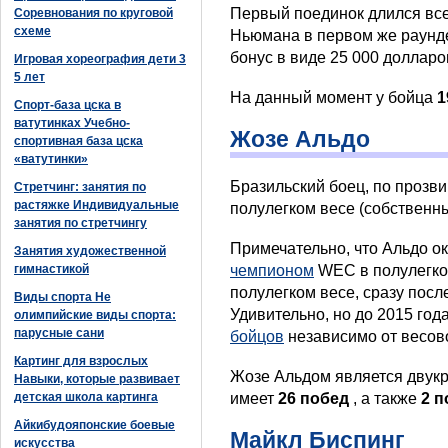
Первый поединок длился все
Соревнования по круговой
схеме
Ньюмана в первом же раунде.
бонус в виде 25 000 долларо
Игровая хореография дети 3
5 лет
На данный момент у бойца
1
Спорт-база цска в
ватутинках Учебно-
Жозе Альдо
спортивная база цска
«ватутинки»
Бразильский боец, по прозв
Стретчинг: занятия по
растяжке Индивидуальные
полулегком весе (собственны
занятия по стретчингу
Примечательно, что Альдо о
Занятия художественной
гимнастикой
чемпионом
WEC в полулегко
полулегком весе, сразу пос
Виды спорта Не
Удивительно, но до 2015 год
олимпийские виды спорта:
парусные сани
бойцов
независимо от весово
Картинг для взрослых
Жозе Альдом является двукр
Навыки, которые развивает
детская школа картинга
имеет
26 побед
, а также
2 
Айкибудояпонские боевые
Майкл Биспинг
искусства