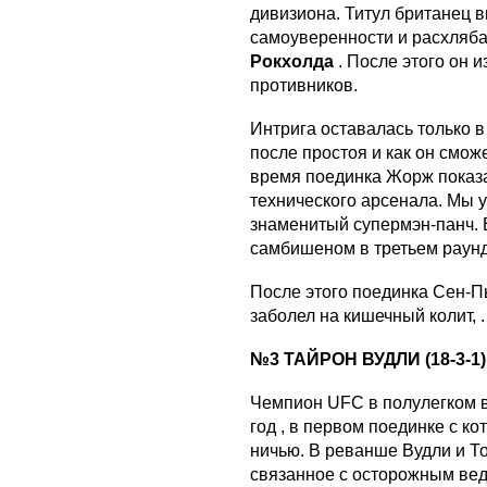
дивизиона. Титул британец 
самоуверенности и расхляб
Рокхолда
. После этого он 
противников.
Интрига оставалась только в
после простоя и как он смож
время поединка Жорж показал
технического арсенала. Мы ув
знаменитый супермэн-панч. 
самбишеном в третьем раунд
После этого поединка Сен-Пь
заболел на кишечный колит, .
№3 ТАЙРОН ВУДЛИ (18-3-1)
Чемпион UFC в полулегком 
год , в первом поединке с к
ничью. В реванше Вудли и Т
связанное с осторожным вед