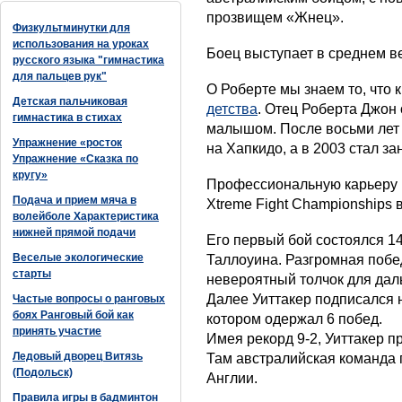
прозвищем «Жнец».
Физкультминутки для
использования на уроках
Боец выступает в среднем ве
русского языка "гимнастика
для пальцев рук"
О Роберте мы знаем то, что 
Детская пальчиковая
детства
. Отец Роберта Джон
гимнастика в стихах
малышом. После восьми лет
Упражнение «росток
на Хапкидо, а в 2003 стал з
Упражнение «Сказка по
кругу»
Профессиональную карьеру Р
Подача и прием мяча в
Xtreme Fight Championships 
волейболе Характеристика
нижней прямой подачи
Его первый бой состоялся 14
Веселые экологические
Таллоуина. Разгромная побе
старты
невероятный толчок для дал
Далее Уиттакер подписался н
Частые вопросы о ранговых
боях Ранговый бой как
котором одержал 6 побед.
принять участие
Имея рекорд 9-2, Уиттакер пр
Ледовый дворец Витязь
Там австралийская команда 
(Подольск)
Англии.
Правила игры в бадминтон