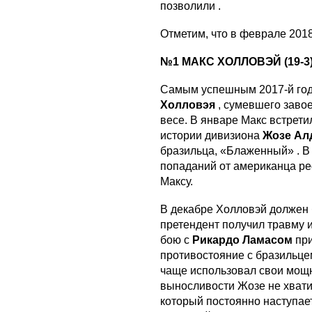
позволили .
Отметим, что в феврале 2018
№1 МАКС ХОЛЛОВЭЙ (19-3
Самым успешным 2017-й год 
Холловэя
, сумевшего заво
весе. В январе Макс встрети
истории дивизиона
Жозе Ал
бразильца, «Блаженный» . В
попаданий от американца ре
Максу.
В декабре Холловэй должен 
претендент получил травму и
бою с
Рикардо Ламасом
пр
противостояние с бразильце
чаще использовал свои мощн
выносливости Жозе не хвати
который постоянно наступает.