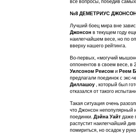
все вопросы, победив самых
№8 ДЕМЕТРИУС ДЖОНСОН (
Лучший боец мира вне завис
Джонсон
в текущем году ещ
наилегчайшем весе, но по о
вверху нашего рейтинга.
Во-первых, «могучий мышоно
оппонентов в своем весе, в 
Уилсоном Реисом
и
Реем 
предлагали поединок с экс-
Диллашоу
, который был го
отказался от такого испытан
Такая ситуация очень разозл
что Джонсон непопулярный и
поединки.
Дэйна Уайт
даже 
распустит наилегчайший див
помириться, но осадок у рук