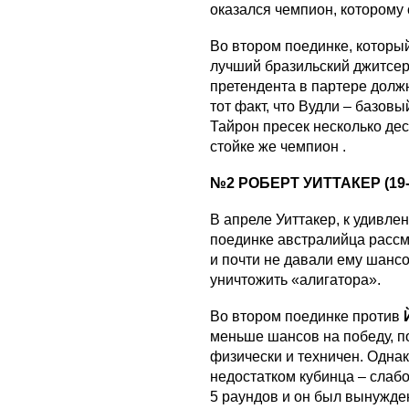
оказался чемпион, которому 
Во втором поединке, которы
лучший бразильский джитсе
претендента в партере долж
тот факт, что Вудли – базов
Тайрон пресек несколько дес
стойке же чемпион .
№2 РОБЕРТ УИТТАКЕР (19-
В апреле Уиттакер, к удивле
поединке австралийца рассм
и почти не давали ему шансо
уничтожить «алигатора».
Во втором поединке против
меньше шансов на победу, п
физически и техничен. Одна
недостатком кубинца – слаб
5 раундов и он был вынужде