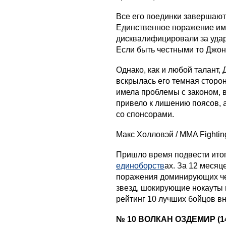
Все его поединки завершаю
Единственное поражение им
дисквалифицировали за уда
Если быть честными то Джон
Однако, как и любой талант,
вскрылась его темная сторо
имела проблемы с законом, в
привело к лишению поясов, а
со спонсорами.
Макс Холловэй / MMA Fightin
Пришло время подвести итог
единоборств
ах. За 12 меся
поражения доминирующих че
звезд, шокирующие нокауты 
рейтинг 10 лучших бойцов вн
№ 10 ВОЛКАН ОЗДЕМИР (14