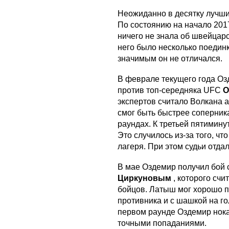
Неожиданно в десятку лучши
По состоянию на начало 20
ничего не знала об швейцар
него было несколько поедин
значимым он не отличался.
В феврале текущего года О
против топ-середняка UFC
О
экспертов считало Волкана 
смог быть быстрее соперника
раундах. К третьей пятимину
Это случилось из-за того, ч
лагеря. При этом судьи отдал
В мае Оздемир получил бой 
Циркуновым
, которого сч
бойцов. Латыш мог хорошо п
противника и с шашкой на го
первом раунде Оздемир нок
точными попаданиями.