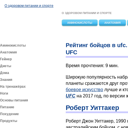
Перейти к основному содержанию
О здоровом питании и спорте
О ЗДОРОВОМ ПИТАНИИ И СПОРТЕ
АМИНОКИСЛОТЫ
АНАТОМИЯ
Рейтинг бойцов в uf
Аминокислоты
UFC
Анатомия
Гейнер
Время прочтения: 9 мин.
Диеты
Дома
Широкую популярность наб
Знания
планеты сражаются друг прот
На тренажёрах
боевое искусство
лучше и кт
Ноги
UFC
на 2017 год, по версии
Основы питания
Роберт Уиттакер
Питание
Похудение
Роберт Джон Уиттакер, 1990 
Продукты
австралийским бойцом, с но