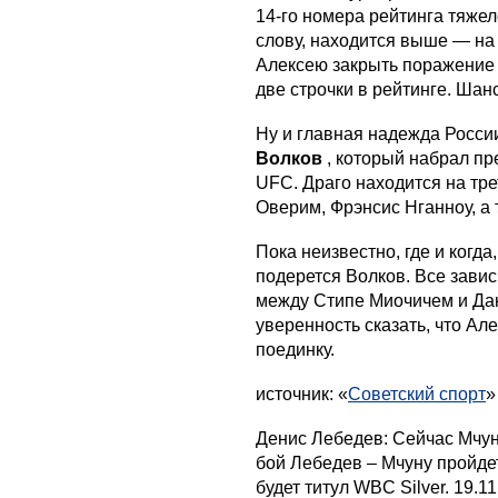
14-го номера рейтинга тяже
слову, находится выше — на
Алексею закрыть поражение 
две строчки в рейтинге. Шан
Ну и главная надежда Росси
Волков
, который набрал п
UFC. Драго находится на тре
Оверим, Фрэнсис Нганноу, а
Пока неизвестно, где и когда
подерется Волков. Все зависи
между Стипе Миочичем и Дан
уверенность сказать, что Ал
поединку.
источник: «
Советский спорт
»
Денис Лебедев: Сейчас Мчун
бой Лебедев – Мчуну пройдет
будет титул WBC Silver. 19.1