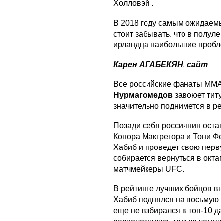
Холловэй .
В 2018 году самым ожидаем
стоит забывать, что в полул
ирландца наибольшие пробл
Карен АГАБЕКЯН, сайт
Все российские фанаты ММА 
Нурмагомедов
завоюет тит
значительно поднимется в р
Позади себя россиянин оста
Конора Макгрегора и Тони Фе
Хабиб и проведет свою перв
собирается вернуться в окта
матчмейкеры UFC.
В рейтинге лучших бойцов в
Хабиб поднялся на восьмую с
еще не взбирался в топ-10 д