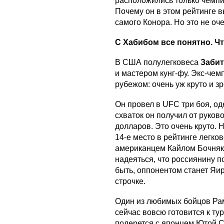
расположились только чемпи
Почему он в этом рейтинге 
самого Конора. Но это не оч
С Хабибом все понятно. Ч
В США полулегковеса
Заби
и мастером кунг-фу. Экс-че
рубежом: очень уж круто и з
Он провел в UFC три боя, од
схваток он получил от руков
долларов. Это очень круто. Н
14-е место в рейтинге легко
американцем Кайлом Бочняко
надеяться, что россиянину п
быть, оппонентом станет Яир
строчке.
Один из любимых бойцов Ра
сейчас вовсю готовится к тур
подерется с японцем Ютой С