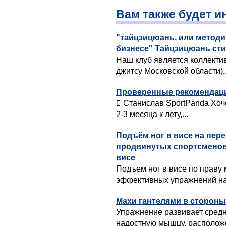
Вам также будет и
"тайцзицюань, или метод
бизнесе" Тайцзицюань ст
Наш клуб является коллект
джитсу Московской области),.
Проверенные рекомендации
 Станислав SportPanda Хоч
2-3 месяца к лету,...
Подъём ног в висе на пер
продвинутых спортсменов
висе
Подъем ног в висе по праву
эффективных упражнений на 
Махи гантелями в стороны
Упражнение развивает сред
надостную мышцу, расположе