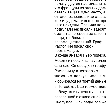
палату; другие настаивали н
что французы из разных дом
свезли вещи в одно место, и
оттого несправедливо отдав
хозяину дома те вещи, котор
него найдены. Бранили поли
подкупали ее; писали вдеся
сметы на погоревшие казен
вещи; требовали
вспомоществований. Граф
Растопчин писал свои
прокламации.
В конце января Пьер приеха
Москву и поселился в уцеле
флигеле. Он съездил к графу
Растопчину, к некоторым
знакомым, вернувшимся в Мо
и собирался на третий день 
в Петербург. Все торжествов
победу; все кипело жизнью в
разоренной и оживающей ст
Пьеру все были рады; все ж