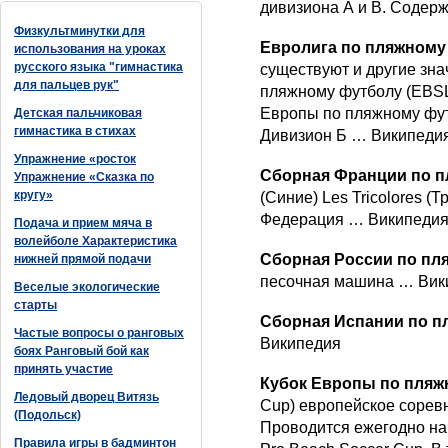
дивизиона А и B. Содер
Физкультминутки для
Евролига по пляжному
использования на уроках
русского языка "гимнастика
существуют и другие зна
для пальцев рук"
пляжному футболу (EBSL
Европы по пляжному фут
Детская пальчиковая
гимнастика в стихах
Дивизион Б … Википеди
Упражнение «росток
Сборная Франции по 
Упражнение «Сказка по
кругу»
(Синие) Les Tricolores 
Федерация … Википеди
Подача и прием мяча в
волейболе Характеристика
Сборная России по п
нижней прямой подачи
песочная машина … Вик
Веселые экологические
старты
Сборная Испании по 
Частые вопросы о ранговых
Википедия
боях Ранговый бой как
принять участие
Кубок Европы по пля
Ледовый дворец Витязь
Cup) европейское сорев
(Подольск)
Проводится ежегодно нач
Правила игры в бадминтон