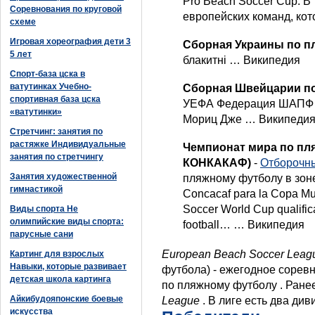
Pro Beach Soccer Cup. В
Соревнования по круговой
европейских команд, ко
схеме
Игровая хореография дети 3
Сборная Украины по 
5 лет
блакитні … Википедия
Спорт-база цска в
ватутинках Учебно-
Сборная Швейцарии п
спортивная база цска
УЕФА Федерация ШАПФ Г
«ватутинки»
Мориц Дже … Википеди
Стретчинг: занятия по
растяжке Индивидуальные
Чемпионат мира по пл
занятия по стретчингу
КОНКАКАФ)
-
Отборочн
Занятия художественной
пляжному футболу в зоне
гимнастикой
Concacaf para la Copa Mun
Soccer World Cup qualif
Виды спорта Не
олимпийские виды спорта:
football… … Википедия
парусные сани
European Beach Soccer Lea
Картинг для взрослых
Навыки, которые развивает
футбола) - ежегодное сорев
детская школа картинга
по пляжному футболу . Ран
Айкибудояпонские боевые
League
. В лиге есть два диви
искусства