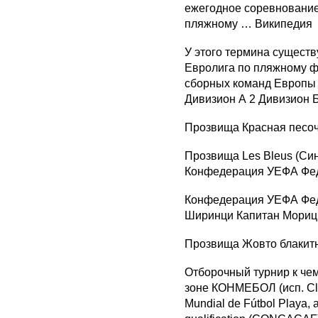
ежегодное соревнование
пляжному … Википедия
У этого термина существ
Евролига по пляжному ф
сборных команд Европы 
Дивизион А 2 Дивизион 
Прозвища Красная песо
Прозвища Les Bleus (Сини
Конфедерация УЕФА Фе
Конфедерация УЕФА Фед
Ширинци Капитан Мориц
Прозвища Жовто блакит
Отборочный турнир к че
зоне КОНМЕБОЛ (исп. Clas
Mundial de Fútbol Playa,