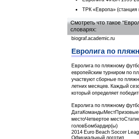
ТРК «Европа» (станция
Смотреть что такое "Евро
словарях:
biograf.academic.ru
Евролига по пляжн
Евролига по пляжному футб
европейским турниром по пл
участвуют сборные по пляжн
летних месяцев. Каждый сез
который определяет победит
Евролига по пляжному футб
ДатаКомандыМестПризовые 
местоЧетвертое местоСтати
головБомбардир(ы)
2014 Euro Beach Soccer Lea
Официальный логотип