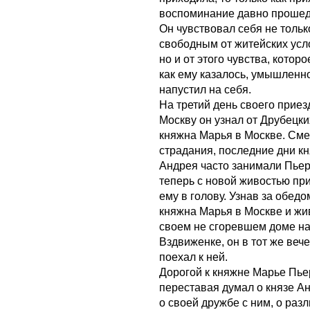
воспоминание давно прошед
Он чувствовал себя не тольк
свободным от житейских усл
но и от этого чувства, которо
как ему казалось, умышленн
напустил на себя.
На третий день своего приез
Москву он узнал от Друбецки
княжна Марья в Москве. Сме
страдания, последние дни кн
Андрея часто занимали Пьер
теперь с новой живостью пр
ему в голову. Узнав за обедо
княжна Марья в Москве и жи
своем не сгоревшем доме н
Вздвиженке, он в тот же веч
поехал к ней.
Дорогой к княжне Марье Пье
переставая думал о князе А
о своей дружбе с ним, о раз