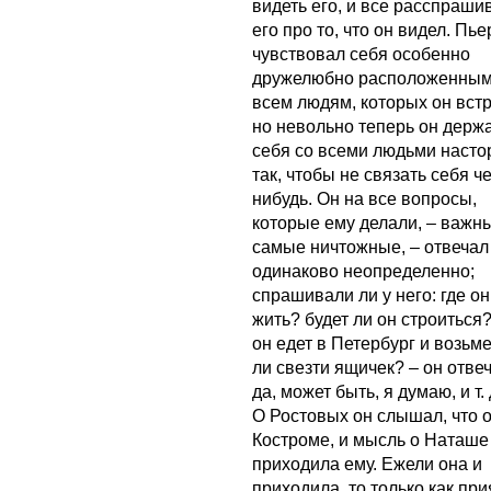
видеть его, и все расспраши
его про то, что он видел. Пье
чувствовал себя особенно
дружелюбно расположенным
всем людям, которых он встр
но невольно теперь он держ
себя со всеми людьми насто
так, чтобы не связать себя ч
нибудь. Он на все вопросы,
которые ему делали, – важн
самые ничтожные, – отвечал
одинаково неопределенно;
спрашивали ли у него: где он
жить? будет ли он строиться?
он едет в Петербург и возьм
ли свезти ящичек? – он отвеч
да, может быть, я думаю, и т. 
О Ростовых он слышал, что о
Костроме, и мысль о Наташе
приходила ему. Ежели она и
приходила, то только как пр