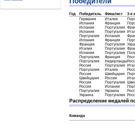
Победители
Год
Победитель
Финалист
3-е 
Германия
Италия
Пор
Испания
Франция
Пор
Испания
Португалия
Фра
Испания
Португалия
Ита
Португалия
Испания
Фра
Испания
Франция
Пор
Франция
Португалия
Укр
Италия
Португалия
Фра
Испания
Португалия
Пол
Португалия
Франция
Рос
Португалия
Нидерланды
Рос
Россия
Португалия
Ита
Португалия
Италия
Рос
Россия
Швейцария
Пор
Швейцария
Россия
Ита
Россия
Португалия
Шве
Россия
Испания
Пор
Португалия
Украина
Рос
Украина
Португалия
Рос
Распределение медалей п
Команда