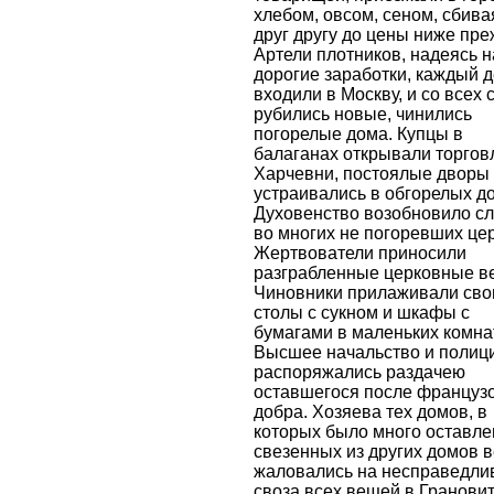
хлебом, овсом, сеном, сбива
друг другу до цены ниже пре
Артели плотников, надеясь н
дорогие заработки, каждый 
входили в Москву, и со всех 
рубились новые, чинились
погорелые дома. Купцы в
балаганах открывали торгов
Харчевни, постоялые дворы
устраивались в обгорелых д
Духовенство возобновило с
во многих не погоревших цер
Жертвователи приносили
разграбленные церковные в
Чиновники прилаживали сво
столы с сукном и шкафы с
бумагами в маленьких комна
Высшее начальство и полиц
распоряжались раздачею
оставшегося после француз
добра. Хозяева тех домов, в
которых было много оставле
свезенных из других домов 
жаловались на несправедли
своза всех вещей в Гранови