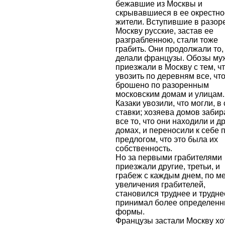
бежавшие из Москвы и
скрывавшиеся в ее окрестно
жители. Вступившие в разо
Москву русские, застав ее
разграбленною, стали тоже
грабить. Они продолжали то,
делали французы. Обозы му
приезжали в Москву с тем, ч
увозить по деревням все, чт
брошено по разоренным
московским домам и улицам.
Казаки увозили, что могли, в
ставки; хозяева домов забир
все то, что они находили и д
домах, и переносили к себе 
предлогом, что это была их
собственность.
Но за первыми грабителями
приезжали другие, третьи, и
грабеж с каждым днем, по м
увеличения грабителей,
становился труднее и трудне
принимал более определен
формы.
Французы застали Москву хо