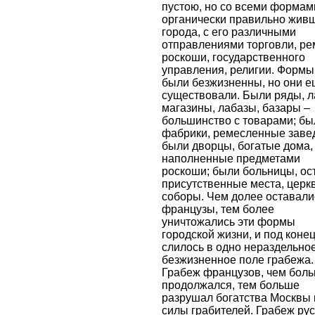
пустою, но со всеми формам
органически правильно жив
города, с его различными
отправлениями торговли, ре
роскоши, государственного
управления, религии. Формы
были безжизненны, но они 
существовали. Были ряды, л
магазины, лабазы, базары –
большинство с товарами; бы
фабрики, ремесленные заве
были дворцы, богатые дома,
наполненные предметами
роскоши; были больницы, ост
присутственные места, церкв
соборы. Чем долее оставали
французы, тем более
уничтожались эти формы
городской жизни, и под конец
слилось в одно нераздельное
безжизненное поле грабежа.
Грабеж французов, чем бол
продолжался, тем больше
разрушал богатства Москвы 
силы грабителей. Грабеж рус