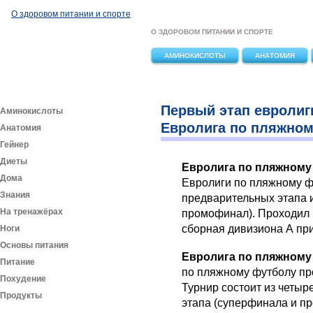
Перейти к основному содержанию
О здоровом питании и спорте
О ЗДОРОВОМ ПИТАНИИ И СПОРТЕ
АМИНОКИСЛОТЫ
АНАТОМИЯ
Первый этап евролиг
Аминокислоты
Евролига по пляжно
Анатомия
Гейнер
Диеты
Евролига по пляжному
Дома
Евролиги по пляжному фу
Знания
предварительных этапа 
На тренажёрах
промофинал). Проходил в
сборная дивизиона А пр
Ноги
Основы питания
Евролига по пляжному
Питание
по пляжному футболу про
Похудение
Турнир состоит из четыр
Продукты
этапа (суперфинала и п