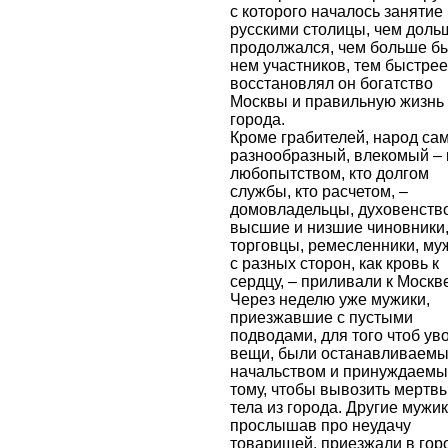
с которого началось занятие
русскими столицы, чем доль
продолжался, чем больше б
нем участников, тем быстрее
восстановлял он богатство
Москвы и правильную жизнь
города.
Кроме грабителей, народ са
разнообразный, влекомый – 
любопытством, кто долгом
службы, кто расчетом, –
домовладельцы, духовенство
высшие и низшие чиновники
торговцы, ремесленники, му
с разных сторон, как кровь к
сердцу, – приливали к Москв
Через неделю уже мужики,
приезжавшие с пустыми
подводами, для того чтоб ув
вещи, были останавливаем
начальством и принуждаемы
тому, чтобы вывозить мертв
тела из города. Другие мужик
прослышав про неудачу
товарищей, приезжали в гор