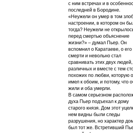
с ним встречах и в особеннос
последней в Бородине.
«Неужели он умер в том зло
настроении, в котором он бы
тогда? Неужели не открылос
перед смертью объяснение
жизни?» – думал Пьер. Он
вспомнил о Каратаеве, о его
смерти и невольно стал
сравнивать этих двух людей,
различных и вместе с тем ст
похожих по любви, которую 
имел к обоим, и потому, что 
жили и оба умерли.
В самом серьезном располо
духа Пьер подъехал к дому
старого князя. Дом этот уцел
нем видны были следы
разрушения, но характер до
был тот же. Встретивший Пь