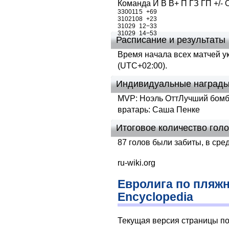
Команда И В В+ П ГЗ ГП +/- 
3
3
0
0
11
5
+6
9
3
1
0
2
10
8
+2
3
3
1
0
2
9
12
−3
3
3
1
0
2
9
14
−5
3
Расписание и результаты
Время начала всех матчей у
(UTC+02:00).
Индивидуальные наград
MVP: Ноэль ОттЛучший бомба
вратарь: Саша Пенке
Итоговое количество голо
87 голов были забиты, в сред
ru-wiki.org
Евролига по пляжн
Encyclopedia
Текущая версия страницы п