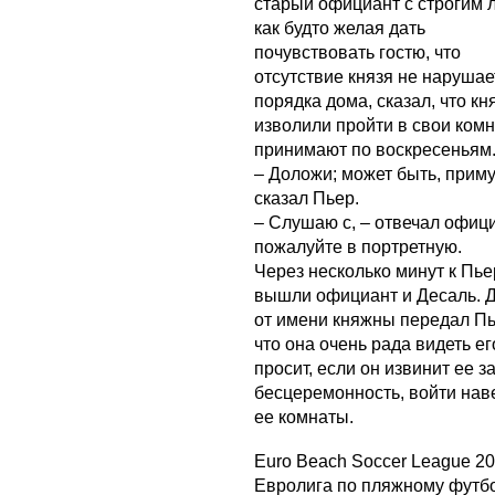
старый официант с строгим 
как будто желая дать
почувствовать гостю, что
отсутствие князя не нарушае
порядка дома, сказал, что к
изволили пройти в свои ком
принимают по воскресеньям
– Доложи; может быть, примут
сказал Пьер.
– Слушаю с, – отвечал офици
пожалуйте в портретную.
Через несколько минут к Пье
вышли официант и Десаль. 
от имени княжны передал Пь
что она очень рада видеть ег
просит, если он извинит ее з
бесцеремонность, войти наве
ее комнаты.
Euro Beach Soccer League 2
Евролига по пляжному футб