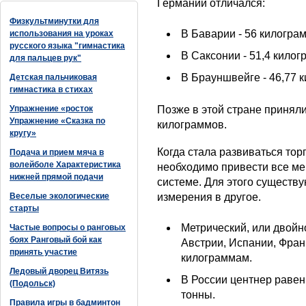
Германии отличался:
Физкультминутки для
В Баварии - 56 килогра
использования на уроках
русского языка "гимнастика
В Саксонии - 51,4 килог
для пальцев рук"
В Брауншвейге - 46,77 
Детская пальчиковая
гимнастика в стихах
Упражнение «росток
Позже в этой стране принял
Упражнение «Сказка по
килограммов.
кругу»
Когда стала развиваться тор
Подача и прием мяча в
волейболе Характеристика
необходимо привести все ме
нижней прямой подачи
системе. Для этого существу
Веселые экологические
измерения в другое.
старты
Метрический, или двойно
Частые вопросы о ранговых
боях Ранговый бой как
Австрии, Испании, Фран
принять участие
килограммам.
Ледовый дворец Витязь
В России центнер равен
(Подольск)
тонны.
Правила игры в бадминтон