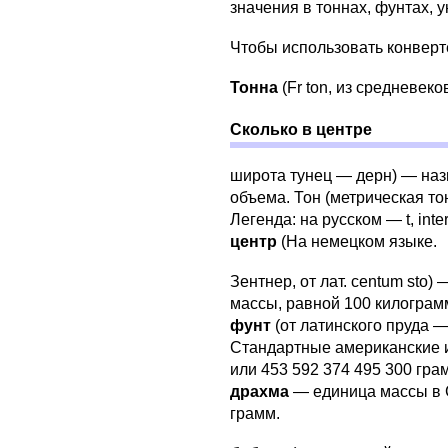
значения в тоннах, фунтах, ун
Чтобы использовать конверте
Тонна
(Fr ton, из средневеко
Сколько в центре
широта тунец — дерн) — наз
объема. Тон (метрическая то
Легенда: на русском — t, inter
центр
(На немецком языке.
Зентнер, от лат. centum sto
массы, равной 100 килограм
фунт
(от латинского пруда 
Стандартные американские и
или 453 592 374 495 300 гра
драхма
— единица массы в 
грамм.