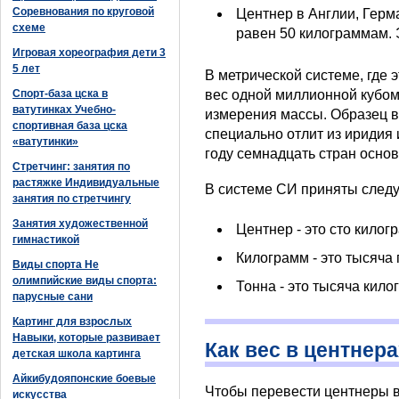
Соревнования по круговой
Центнер в Англии, Герм
схеме
равен 50 килограммам.
Игровая хореография дети 3
5 лет
В метрической системе, где 
Спорт-база цска в
вес одной миллионной кубом
ватутинках Учебно-
измерения массы. Образец в
спортивная база цска
специально отлит из иридия 
«ватутинки»
году семнадцать стран осно
Стретчинг: занятия по
растяжке Индивидуальные
В системе СИ приняты след
занятия по стретчингу
Занятия художественной
Центнер - это сто килог
гимнастикой
Килограмм - это тысяча
Виды спорта Не
олимпийские виды спорта:
Тонна - это тысяча кило
парусные сани
Картинг для взрослых
Навыки, которые развивает
Как вес в центнер
детская школа картинга
Айкибудояпонские боевые
Чтобы перевести центнеры в
искусства