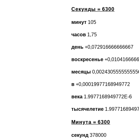
Секунды = 6300
минут
105
часов
1,75
день
+0,072916666666667
воскресенье
+0,010416666
месяцы
0,002430555555555
в
+0,00019977168949772
века
1.9977168949772E-6
тысячелетие
1.9977168949
Минута = 6300
секунд
378000