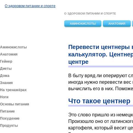
Перейти к основному содержанию
О здоровом питании и спорте
О ЗДОРОВОМ ПИТАНИИ И СПОРТЕ
АМИНОКИСЛОТЫ
АНАТОМИЯ
Перевести центнеры 
Аминокислоты
калькулятор. Центнер
Анатомия
центре
Гейнер
Диеты
В быту вряд ли оперируют сл
Дома
иногда нужно перевести вес
Знания
вычислить его в них. Поможе
На тренажёрах
Ноги
Что такое центнер
Основы питания
Питание
Это слово пришло из немецко
Похудение
Произошло оно от латинског
Продукты
картофеля, который весит це