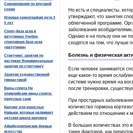
Соревнования по круговой
схеме
Но есть и специалисты, кото
утверждают, что занятия спо
Игровая хореография дети 3
облегченной программе. Ор
5 лет
заболевание возбудителями, 
Спорт-база цска в
Однако и на пользу они не п
ватутинках Учебно-
спортивная база цска
сходятся на том, что лучше 
«ватутинки»
Болезнь и физическая акт
Стретчинг: занятия по
растяжке Индивидуальные
занятия по стретчингу
Если человек занимается спо
Занятия художественной
еще какое-то время ослаблен
гимнастикой
системе нужно время на вос
после тренировки, существуе
Виды спорта Не
олимпийские виды спорта:
парусные сани
При простудных заболевани
количество гормона кортиз
Картинг для взрослых
Навыки, которые развивает
действием по отношению к 
детская школа картинга
В больших количествах это 
Айкибудояпонские боевые
таких факторов, как переуто
искусства