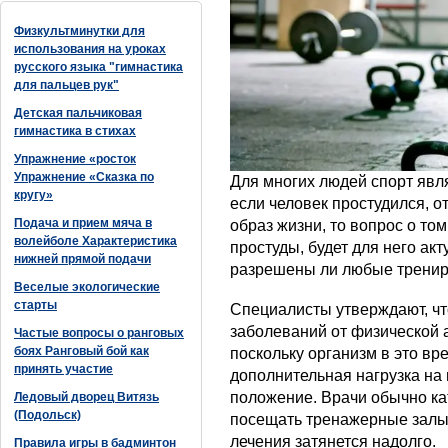
Физкультминутки для
использования на уроках
русского языка "гимнастика
для пальцев рук"
Детская пальчиковая
гимнастика в стихах
Упражнение «росток
Упражнение «Сказка по
Для многих людей спорт явл
кругу»
если человек простудился, о
Подача и прием мяча в
образ жизни, то вопрос о то
волейболе Характеристика
простуды, будет для него ак
нижней прямой подачи
разрешены ли любые трениро
Веселые экологические
старты
Специалисты утверждают, чт
заболеваний от физической 
Частые вопросы о ранговых
боях Ранговый бой как
поскольку организм в это вр
принять участие
дополнительная нагрузка на
положение. Врачи обычно к
Ледовый дворец Витязь
(Подольск)
посещать тренажерные залы 
лечения затянется надолго.
Правила игры в бадминтон