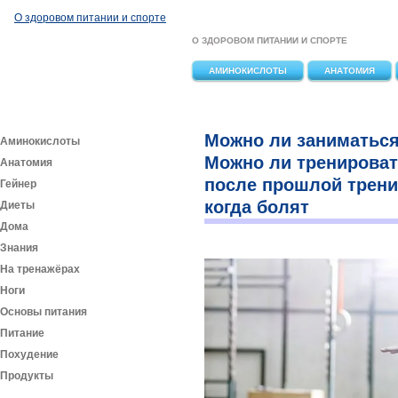
Перейти к основному содержанию
О здоровом питании и спорте
О ЗДОРОВОМ ПИТАНИИ И СПОРТЕ
АМИНОКИСЛОТЫ
АНАТОМИЯ
Можно ли заниматься
Аминокислоты
Можно ли тренирова
Анатомия
после прошлой трени
Гейнер
когда болят
Диеты
Дома
Знания
На тренажёрах
Ноги
Основы питания
Питание
Похудение
Продукты