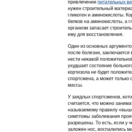
привлечении
питательных в
нужен строительный материал
гликоген и аминокислоты. Ко
белков на аминокислоты, а г
организм запасает строител
ему для восстановления.
Один из основных аргументо
после болезни, заключается в
нести никакой положительно
ухудшает состояние больного
кортизола не будет положит
спортсмена, а может только
массы.
У заядлых спортсменов, кото
считается, что можно занима
называемому правилу «выше 
симптомы заболевания проя
разрешены. То есть, если у ч
заложен нос, воспалились м