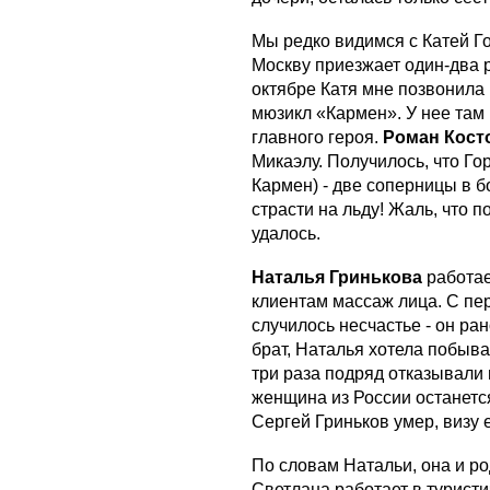
Мы редко видимся с Катей Го
Москву приезжает один-два ра
октябре Катя мне позвонила
мюзикл «Кармен». У нее там
главного героя.
Роман Кос
Микаэлу. Получилось, что Го
Кармен) - две соперницы в б
страсти на льду! Жаль, что п
удалось.
Наталья Гринькова
работае
клиентам массаж лица. С пе
случилось несчастье - он ра
брат, Наталья хотела побыв
три раза подряд отказывали 
женщина из России останется
Сергей Гриньков умер, визу е
По словам Натальи, она и ро
Светлана работает в турист