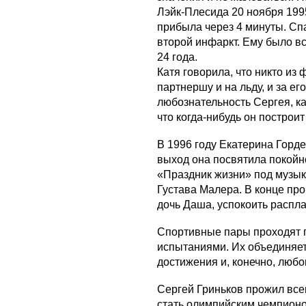
Лэйк-Плесида 20 ноября 1995
прибыла через 4 минуты. Спа
второй инфаркт. Ему было в
24 года.
Катя говорила, что никто из
партнершу и на льду, и за е
любознательность Сергея, ка
что когда-нибудь он построит
В 1996 году Екатерина Горд
выход она посвятила покойн
«Праздник жизни» под музы
Густава Малера. В конце пр
дочь Даша, успокоить распл
Спортивные пары проходят 
испытаниями. Их объединяе
достижения и, конечно, любо
Сергей Гриньков прожил всег
стать олимпийским чемпион