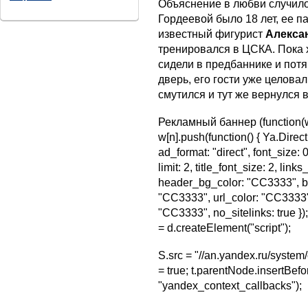
Объяснение в любви случило
Гордеевой было 18 лет, ее па
известный фигурист
Алекса
тренировался в ЦСКА. Пока 
сидели в предбаннике и потя
дверь, его гости уже целова
смутился и тут же вернулся в
Рекламный баннер (function(w, d,
w[n].push(function() { Ya.Direct
ad_format: "direct", font_size: 0
limit: 2, title_font_size: 2, li
header_bg_color: "CC3333", bo
"CC3333", url_color: "CC3333",
"CC3333", no_sitelinks: true })
= d.createElement("script");
S.src = "//an.yandex.ru/system/c
= true; t.parentNode.insertBefo
"yandex_context_callbacks");