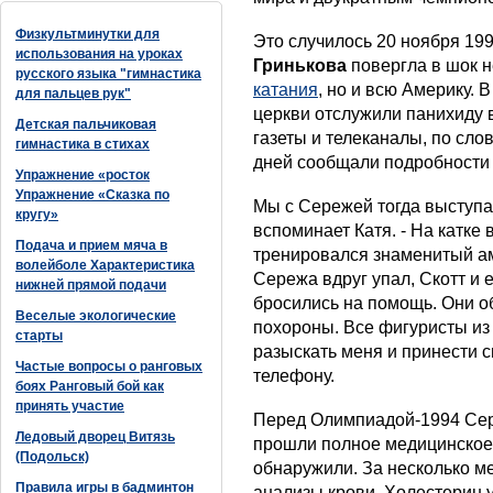
Физкультминутки для
Это случилось 20 ноября 19
использования на уроках
Гринькова
повергла в шок 
русского языка "гимнастика
катания
, но и всю Америку.
для пальцев рук"
церкви отслужили панихиду 
Детская пальчиковая
газеты и телеканалы, по сло
гимнастика в стихах
дней сообщали подробности 
Упражнение «росток
Упражнение «Сказка по
Мы с Сережей тогда выступал
кругу»
вспоминает Катя. - На катке 
Подача и прием мяча в
тренировался знаменитый 
волейболе Характеристика
Сережа вдруг упал, Скотт и 
нижней прямой подачи
бросились на помощь. Они о
Веселые экологические
похороны. Все фигуристы из 
старты
разыскать меня и принести с
Частые вопросы о ранговых
телефону.
боях Ранговый бой как
принять участие
Перед Олимпиадой-1994 Серг
Ледовый дворец Витязь
прошли полное медицинское 
(Подольск)
обнаружили. За несколько м
Правила игры в бадминтон
анализы крови. Холестерин 