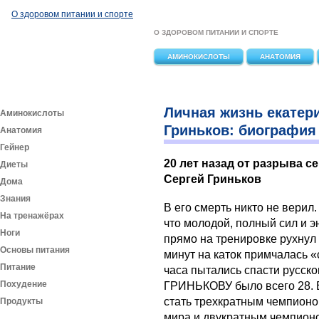
Перейти к основному содержанию
О здоровом питании и спорте
О ЗДОРОВОМ ПИТАНИИ И СПОРТЕ
АМИНОКИСЛОТЫ
АНАТОМИЯ
Личная жизнь екатер
Аминокислоты
Гриньков: биография
Анатомия
Гейнер
20 лет назад от разрыва 
Диеты
Сергей Гриньков
Дома
Знания
В его смерть никто не верил
На тренажёрах
что молодой, полный сил и э
Ноги
прямо на тренировке рухнул н
Основы питания
минут на каток примчалась 
Питание
часа пытались спасти русско
Похудение
ГРИНЬКОВУ было всего 28. 
стать трехкратным чемпион
Продукты
мира и двукратным чемпион