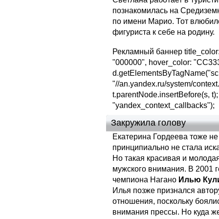
познакомилась на Средиземн
по имени Марио. Тот влюбил
фигуриста к себе на родину.
Рекламный баннер title_color:
"000000", hover_color: "CC3333",
d.getElementsByTagName("script
"//an.yandex.ru/system/context.j
t.parentNode.insertBefore(s, t)
"yandex_context_callbacks");
Закружила голову
Екатерина Гордеева тоже не
принципиально не стала иска
Но такая красивая и молодая
мужского внимания. В 2001 
чемпиона Нагано
Илью Кул
Илья позже признался автору
отношения, поскольку бояли
внимания прессы. Но куда ж