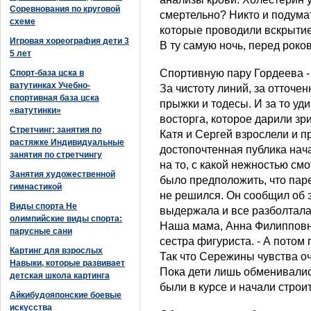
Соревнования по круговой
смертельно? Никто и подумат
схеме
которые проводили вскрытие,
Игровая хореография дети 3
В ту самую ночь, перед роко
5 лет
Спортивную пару Гордеева -
Спорт-база цска в
ватутинках Учебно-
За чистоту линий, за отточе
спортивная база цска
прыжки и тодесы. И за то уд
«ватутинки»
восторга, которое дарили зр
Стретчинг: занятия по
Катя и Сергей взрослели и 
растяжке Индивидуальные
достопочтенная публика нача
занятия по стретчингу
на то, с какой нежностью см
Занятия художественной
было предположить, что пар
гимнастикой
не решился. Он сообщил об э
Виды спорта Не
выдержала и все разболтала
олимпийские виды спорта:
Наша мама, Анна Филипповна
парусные сани
сестра фигуриста. - А потом
Картинг для взрослых
Так что Сережины чувства о
Навыки, которые развивает
Пока дети лишь обменивалис
детская школа картинга
были в курсе и начали строи
Айкибудояпонские боевые
искусства