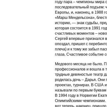
году пара – чемпионы мира 
последовательный подъем: 
Европы, и, наконец, в 1988 
«Марш Мендельсона», блест
историю, — знак судьбы, пр
которая состоится в 1991 год
счастливых моментов – новог
Сергей впервые признался в
опоздал, пришел с перебинт
плеча) и к тому же забыл пас
глаза. Счастливое событие с
Медового месяца не было. П
профессионалов и вошла в т
трудные девяностые театр д
родилась дочь – Дарья. Они
проектах, турнирах. В США и
называли по первым буквам
В 1994 году в Норвегии Екат
Олимпийскими чемпионами. К
вот теперь, наконец, пришл