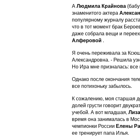
А
Людмила Крайнова
(баб
знаменитого актера
Алекса
популярному журналу расстав
что в тот момент брак Берое
даже собрала вещи и переех
Алферовой
.
Я очень переживала за Ксюш
Александровна. - Решила уз
Но Ира мне призналась: все 
Однако после окончания тел
все потихоньку забылось.
К сожалению, моя старшая 
долей грусти говорит двукр
учебой. А вот младшая,
Лиз
время она занималась в Мос
чемпионки России
Елены Р
ее тренирует папа Илья.