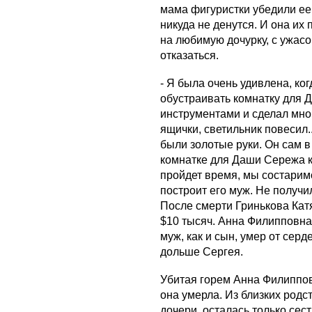
мама фигуристки убедили ее,
никуда не денутся. И она их 
на любимую дочурку, с ужасо
отказаться.
- Я была очень удивлена, ко
обустраивать комнатку для 
инструментами и сделал мног
ящички, светильник повесил.
были золотые руки. Он сам в
комнатке для Даши Сережа к
пройдет время, мы состаримся
построит его муж. Не получи
После смерти Гринькова Кат
$10 тысяч. Анна Филипповна
муж, как и сын, умер от серд
дольше Сергея.
Убитая горем Анна Филиппов
она умерла. Из близких родс
дочери, осталась только сес