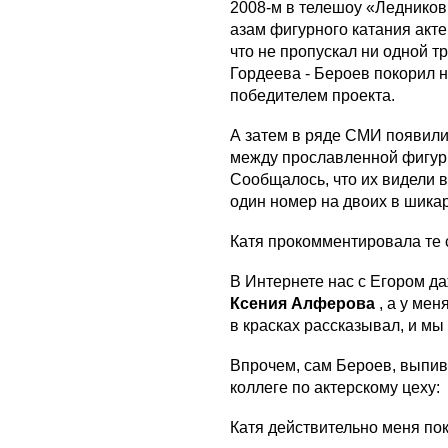
2008-м в телешоу «Леднико
азам фигурного катания акт
что не пропускал ни одной 
Гордеева - Бероев покорил не
победителем проекта.
А затем в ряде СМИ появил
между прославленной фигури
Сообщалось, что их видели в
один номер на двоих в шика
Катя прокомментировала те с
В Интернете нас с Егором да
Ксения Алферова
, а у мен
в красках рассказывал, и мы
Впрочем, сам Бероев, выпив
коллеге по актерскому цеху:
Катя действительно меня пок