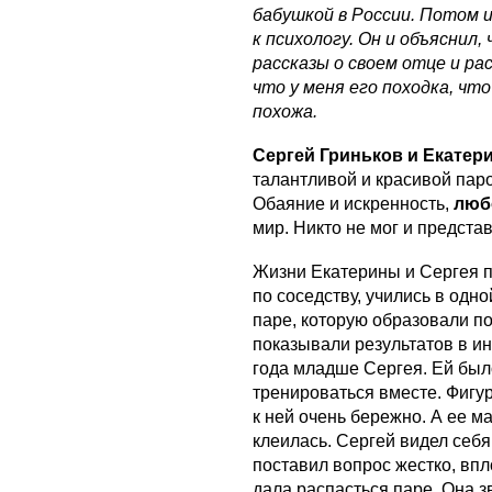
бабушкой в России. Потом и
к психологу. Он и объяснил,
рассказы о своем отце и р
что у меня его походка, что 
похожа.
Сергей Гриньков и Екатер
талантливой и красивой пар
Обаяние и искренность,
люб
мир. Никто не мог и представ
Жизни Екатерины и Сергея п
по соседству, учились в одн
паре, которую образовали п
показывали результатов в и
года младше Сергея. Ей было
тренироваться вместе. Фигу
к ней очень бережно. А ее м
клеилась. Сергей видел себя
поставил вопрос жестко, вп
дала распасться паре. Она з