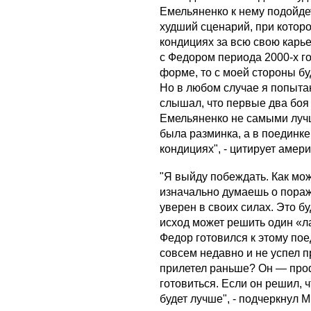
Емельяненко к нему подойдет
худший сценарий, при которо
кондициях за всю свою карьер
с Федором периода 2000-х го
форме, то с моей стороны бу
Но в любом случае я попытаю
слышал, что первые два боя
Емельяненко не самыми лучш
была разминка, а в поединке
кондициях", - цитирует амери
"Я выйду побеждать. Как мож
изначально думаешь о пора
уверен в своих силах. Это б
исход может решить один «ла
Федор готовился к этому пое
совсем недавно и не успел 
прилетел раньше? Он — проф
готовиться. Если он решил, чт
будет лучше", - подчеркнул 