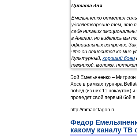
Цитата дня
Емельяненко отметил силь
удовлетворение тем, что т
себе никаких эмоциональны
в Англии, но виделись мы т
официальных встречах. Зак
что он относится ко мне у
Культурный,
хороший боец
техникой, моложе, потяже
Бой Емельяненко – Митрион 
Хосе в рамках турнира Bellat
побед (из них 11 нокаутом) 
проведет свой первый бой в 
http://mmaoctagon.ru
Федор Емельяненк
какому каналу ТВ 