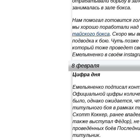
отрабатывали борьбу в зал
занималась в зале бокса.
Нам помогал готовится гол
мы хорошо поработали над 
тайского бокса
. Скоро мы 
подводка к бою. Чуть позже
который тоже проведет сво
Емельяненко в своём instagr
8 февраля
Цифра дня
Емельяненко подписал контр
Официальной цифры количес
было, однако ожидается, чт
титульного боя в рамках т
Скотт Коккер, ранее владев
также выступал Фёдор), не 
проведённых боёв Последн
титульник.