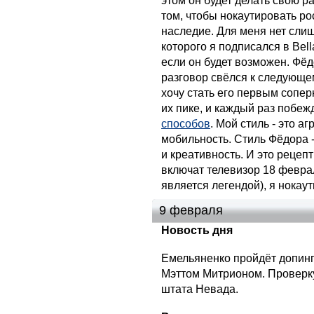
этом он будет делать свою ра
том, чтобы нокаутировать ро
наследие. Для меня нет сли
которого я подписался в Bella
если он будет возможен. Фёд
разговор свёлся к следующем
хочу стать его первым сопер
их пике, и каждый раз побе
способов
. Мой стиль - это а
мобильность. Стиль Фёдора 
и креативность. И это рецеп
включат телевизор 18 феврал
является легендой), я нокаут
9 февраля
Новость дня
Емельяненко пройдёт допинг
Мэттом Митрионом. Проверку
штата Невада.