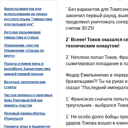
Физкультминутки для
` Без вариантов для Томпсо
использования на уроках
закончил первый раунд, выиг
русского языка "гимнастика
продолжил уничтожать соперни
для пальцев рук"
счетом 30:25!
Детская пальчиковая
гимнастика в стихах
2` Всеее! Токов оказался 
Упражнение «росток
техническим нокаутом!
Упражнение «Сказка по
кругу»
2` Неплохо попал Токов, Фра
сымитировал попадание в па
Подача и прием мяча в
волейболе Характеристика
нижней прямой подачи
Федор Емельяненко в переры
бразильцами?! Ты на руках и 
Веселые экологические
старты
сказал "Последний император
Частые вопросы о ранговых
1` Франсиско сначала попыта
боях Ранговый бой как
треугольник - выбрался Токо
принять участие
Ледовый дворец Витязь
1` Не особо долго бойцы про
(Подольск)
ударов Токова вошел в клинч
Правила игры в бадминтон