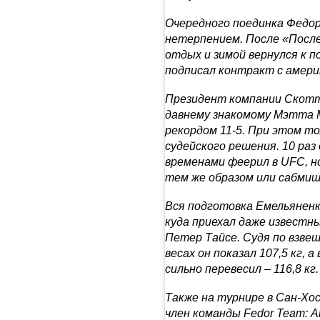
Очередного поединка Федор
нетерпением. После «Посл
отдых и зимой вернулся к п
подписал контракт с америк
Президент компании Скотт 
давнему знакомому Мэтта 
рекордом 11-5. При этом то
судейского решения. 10 раз
временами феерил в UFC, но
тем же образом или сабмиш
Вся подготовка Емельяненк
куда приехал даже известн
Петер Тайсе. Судя по взве
весах он показал 107,5 кг,
сильно перевесил – 116,8 кг.
Также на турнире в Сан-Хо
член команды Fedor Team: 