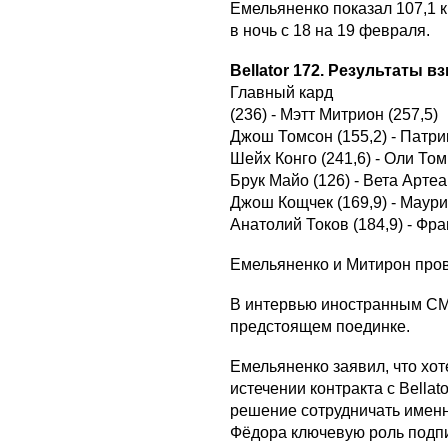
Емельяненко показал 107,1 кг
в ночь с 18 на 19 февраля.
Bellator 172. Результаты в
Главный кард
(236) - Мэтт Митрион (257,5)
Джош Томсон (155,2) - Патри
Шейх Конго (241,6) - Оли Том
Брук Майо (126) - Вета Артеа
Джош Кощчек (169,9) - Маури
Анатолий Токов (184,9) - Фра
Емельяненко и Митирон пров
В интервью иностранным СМ
предстоящем поединке.
Емельяненко заявил, что хо
истечении контракта с Bellat
решение сотрудничать именн
Фёдора ключевую роль подпи