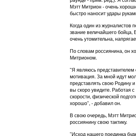
раунде - прим. ред.). Я согл
Мэтт Митрион - очень хороши
быстро наносит удары руками
Когда один из журналистов п
звание величайшего бойца, 
очень утомительна, напрягает
По словам россиянина, он х
Митрионом.
"Я являюсь представителем 
мотивация. За мной идут мол
представлять свою Родину и 
вы скоро увидите. Работая с
скорости, физической подгот
хорошо", - добавил он.
В свою очередь, Мэтт Митрио
россиянину свою тактику.
"Исход нашего поединка буде