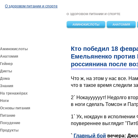
Перейти к основному содержанию
О здоровом питании и спорте
О ЗДОРОВОМ ПИТАНИИ И СПОРТЕ
АМИНОКИСЛОТЫ
АНАТОМИЯ
Кто победил 18 февр
Аминокислоты
Емельяненко против 
Анатомия
россиянина после во
Гейнер
Диеты
Что ж, на этом у нас все. На
Дома
что в такое время следили з
Знания
На тренажёрах
2` Нокауууууут! Недолго вт
Ноги
в ноги сделать Томсон и Пат
Основы питания
Питание
1` Ух, нокдаун в исполнении
Похудение
поувереннее выглядит "Питб
Продукты
`
Главный бой
вечера: Джо