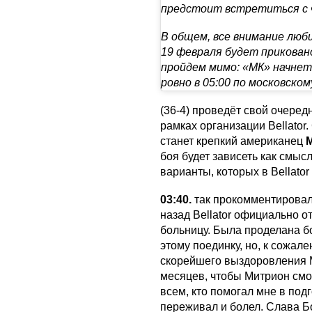
предстоит встретиться с Ф
В общем, все внимание люби
19 февраля будет приковано
пройдем мимо: «МК» начнет
ровно в 05:00 по московском
(36-4) проведёт свой очеред
рамках организации Bellato
станет крепкий американец
боя будет зависеть как смыс
варианты, которых в Bellator
03:40.
так прокомментировал
назад Bellator официально от
больницу. Была проделана бо
этому поединку, но, к сожал
скорейшего выздоровления М
месяцев, чтобы Митрион смо
всем, кто помогал мне в подг
переживал и болел. Слава Бог