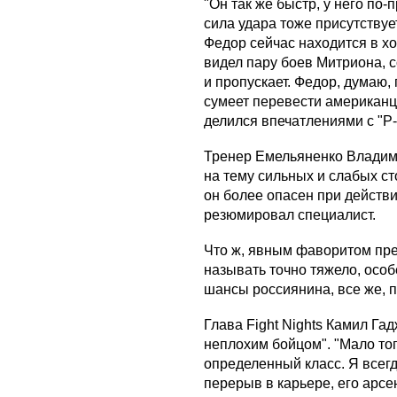
"Он так же быстр, у него по
сила удара тоже присутствует
Федор сейчас находится в х
видел пару боев Митриона, с
и пропускает. Федор, думаю,
сумеет перевести американца
делился впечатлениями с "Р
Тренер Емельяненко Владим
на тему сильных и слабых ст
он более опасен при действия
резюмировал специалист.
Что ж, явным фаворитом пр
называть точно тяжело, особ
шансы россиянина, все же, 
Глава Fight Nights Камил Г
неплохим бойцом". "Мало того,
определенный класс. Я всегд
перерыв в карьере, его арс