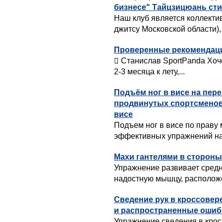
бизнесе" Тайцзицюань ст
Наш клуб является коллект
джитсу Московской области),.
Проверенные рекомендации
 Станислав SportPanda Хоч
2-3 месяца к лету,...
Подъём ног в висе на пер
продвинутых спортсменов
висе
Подъем ног в висе по праву
эффективных упражнений на 
Махи гантелями в стороны
Упражнение развивает сред
надостную мышцу, расположе
Сведение рук в кроссовер
и распространенные ошиб
Упражнение сведения в крос