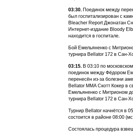
03:30.
Поединок между перене
был госпитализирован с кам
Bleacher Report Джонатан Сн
Интернет-издание Bloody Elb
находится в госпитале.
Бой Емельяненко с Митрион
турнира Bellator 172 в Сан-Х
03:15.
В 03:10 по московско
поединок между Фёдором Ем
перенесён из-за болезни ам
Bellator MMA Скотт Кокер в 
Емельяненко с Митрионом д
турнира Bellator 172 в Сан-Х
Турнир Bellator начнётся в 
состоится в районе 08:00 (мск
Состоялась процедура взвеши