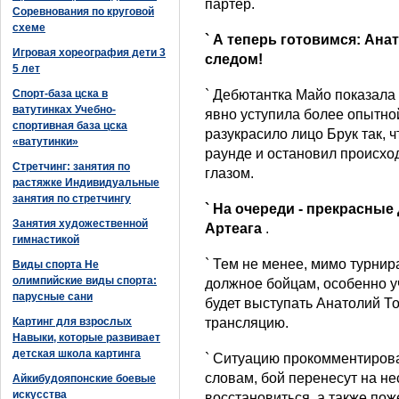
партер.
Соревнования по круговой
схеме
` А теперь готовимся: Ан
Игровая хореография дети 3
следом!
5 лет
Спорт-база цска в
` Дебютантка Майо показала 
ватутинках Учебно-
явно уступила более опытной
спортивная база цска
разукрасило лицо Брук так, 
«ватутинки»
раунде и остановил происхо
Стретчинг: занятия по
глазом.
растяжке Индивидуальные
занятия по стретчингу
` На очереди - прекрасны
Занятия художественной
Артеага
.
гимнастикой
` Тем не менее, мимо турнир
Виды спорта Не
олимпийские виды спорта:
должное бойцам, особенно уч
парусные сани
будет выступать Анатолий Т
Картинг для взрослых
трансляцию.
Навыки, которые развивает
детская школа картинга
` Ситуацию прокомментирова
словам, бой перенесут на не
Айкибудояпонские боевые
искусства
восстановиться, а также по