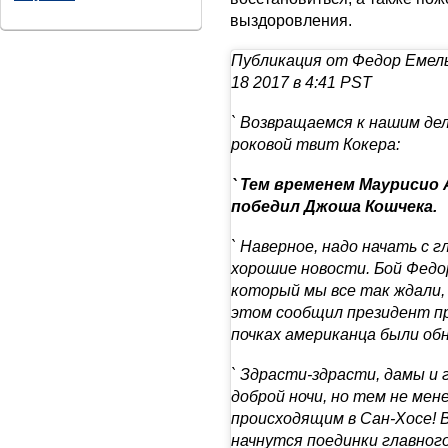
выздоровления.
Публикация от Федор Емелья
18 2017 в 4:41 PST
` Возвращаемся к нашим де
роковой твит Кокера:
` Тем временем Маурисио
победил Джоша Кошчека.
` Наверное, надо начать с г
хорошие новости. Бой Фед
который мы все так ждали, 
этом сообщил президент пр
почках американца были об
` Здрасти-здрасти, дамы и г
доброй ночи, но тем не мен
происходящим в Сан-Хосе! B
начнутся поединки главного