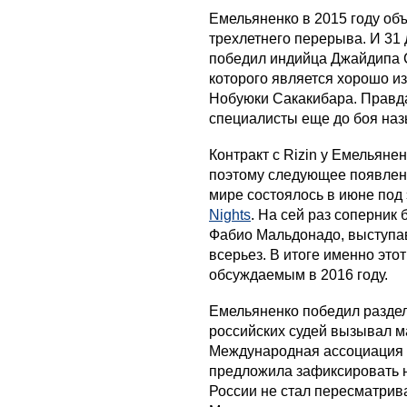
Емельяненко в 2015 году об
трехлетнего перерыва. И 31
победил индийца Джайдипа С
которого является хорошо из
Нобуюки Сакакибара. Правда,
специалисты еще до боя наз
Контракт с Rizin у Емельянен
поэтому следующее появлени
мире состоялось в июне под
Nights
. На сей раз соперник
Фабио Мальдонадо, выступа
всерьез. В итоге именно это
обсуждаемым в 2016 году.
Емельяненко победил раздел
российских судей вызывал ма
Международная ассоциация
предложила зафиксировать 
России не стал пересматрива