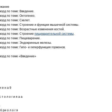
ржание
ворд по теме: Введение.
ворд по теме: Онтогенез.
ворд по теме: Скелет.
ворд по теме: Строение и функции мышечной системы.
ворд по теме: Возрастные изменения костей.
ворд по теме: Строение
пищеварительной системы
.
ворд по теме: Пищеварение.
ворд по теме: Эндокринные железы.
ворд по теме: Гипо- и гиперфункция гормонов.
ворд по теме «Введение»
 и е н а 9
с т о л о г и я а а
л
 б ри о л о г я