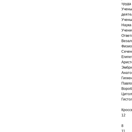
труда
Учены
деяте
Учены
Наука
Учени
Ответ
Везал
Физио
Сечен
Египет
Арист
Эмбри
Анато
Гигиен
Павло
Вороб
Цитол
Гисто
Кросс
12
8
11