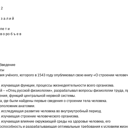
 2
 з а л и й
 пе т и
 в о ро б ъ е в
 Введение
осы
ия учёного, которого в 1543 году опубликовал свою книгу «О строении челове
.
, изучающая функции, процессы жизнедеятельности всего организма.
й – «Отец русской физиологии», разрабатывал вопросы физиологии труда, 
ения, функций центральной нервной системы.
а, где были найдены первые сведения о строении тела человека.
оположник анатомии.
, исследующая развитие человека во внутриутробный период.
, изучающая строение человеческого организма.
, изучающая влияние окружающей среды на здоровье человека, его
оспособность и разрабатывающая оптимальные требования к условиям жизн