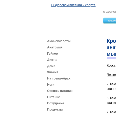
Перейти к основному содержанию
О здоровом питании и спорте
О ЗДОРО
АМИН
Кро
Аминокислоты
ана
Анатомия
мы
Гейнер
Диеты
Кросс
Дома
Знания
По го
На тренажёрах
2. Ка
Ноги
спинн
Основы питания
Питание
5. Ка
задню
Похудение
Продукты
7. Ка