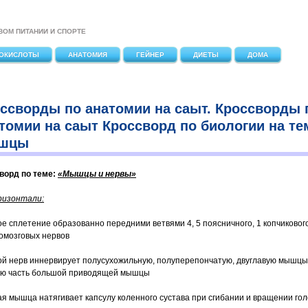
ВОМ ПИТАНИИ И СПОРТЕ
ОКИСЛОТЫ
АНАТОМИЯ
ГЕЙНЕР
ДИЕТЫ
ДОМА
ссворды по анатомии на саыт. Кроссворды 
томии на саыт Кроссворд по биологии на те
шцы
ворд по теме:
«Мышцы и нервы»
ризонтали:
кое сплетение образованно передними ветвями 4, 5 поясничного, 1 копчиковог
омозговых нервов
кой нерв иннервирует полусухожильную, полуперепончатую, двуглавую мышцы
ю часть большой приводящей мышцы
кая мышца натягивает капсулу коленного сустава при сгибании и вращении го