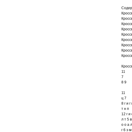
Соде
Кросс
Кросс
Кросс
Кросс
Кросс
Кросс
Кросс
Кросс
Кросс
Кросс
11
7
8 9
11
ц 7
8 г и г
т н п
12 г и 
л т 5 в
о о а 
г 6 э м