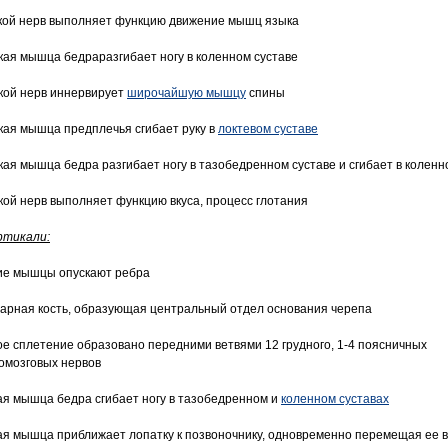
акой нерв выполняет функцию движение мышц языка
акая мышца бедраразгибает ногу в коленном суставе
акой нерв иннервирует
широчайшую мышцу
спины
акая мышца предплечья сгибает руку в
локтевом суставе
акая мышца бедра разгибает ногу в тазобедренном суставе и сгибает в коленн
акой нерв выполняет функцию вкуса, процесс глотания
ртикали:
кие мышцы опускают ребра
парная кость, образующая центральный отдел основания черепа
кое сплетение образовано передними ветвями 12 грудного, 1-4 поясничных
омозговых нервов
кая мышца бедра сгибает ногу в тазобедренном и
коленном суставах
кая мышца приближает лопатку к позвоночнику, одновременно перемещая ее 