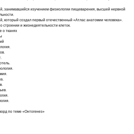
й, занимавшийся изучением физиологии пищеварения, высшей нервной
льности.
й, который создал первый отечественный «Атлас анатомии человека».
 о строении и жизнедеятельности клеток.
е о тканях
ы
ий
логия.
ов.
.
отель.
ология.
мия.
а.
в.
ьев.
огия.
логия.
ворд по теме «Онтогенез»