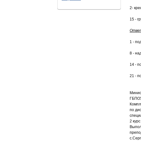
2- кр
15 - г
Ответ
1 - по
8 - на
14 - п
21 - 
Минис
ГБПОУ
Компл
по ди
специ
2 курс
Выпол
препо
с.Сер