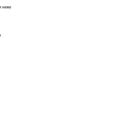
и ниже
и