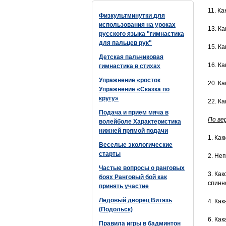
11. К
Физкультминутки для
использования на уроках
13. К
русского языка "гимнастика
для пальцев рук"
15. К
Детская пальчиковая
16. К
гимнастика в стихах
Упражнение «росток
20. К
Упражнение «Сказка по
кругу»
22. К
Подача и прием мяча в
По ве
волейболе Характеристика
нижней прямой подачи
1. Ка
Веселые экологические
старты
2. Не
Частые вопросы о ранговых
3. Ка
боях Ранговый бой как
спинн
принять участие
Ледовый дворец Витязь
4. Ка
(Подольск)
6. Ка
Правила игры в бадминтон