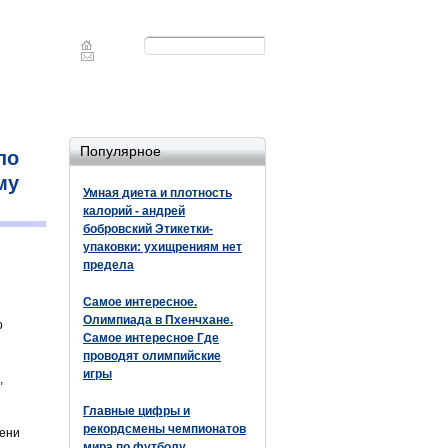
Форма
Поиск
поиска
Популярное
по
му
Умная диета и плотность
калорий - андрей
бобровский Этикетки-
упаковки: ухищрениям нет
предела
Самое интересное.
Олимпиада в Пхенчхане.
о
Самое интересное Где
проводят олимпийские
игры
,
Главные цифры и
рекордсмены чемпионатов
лени
мира по футболу