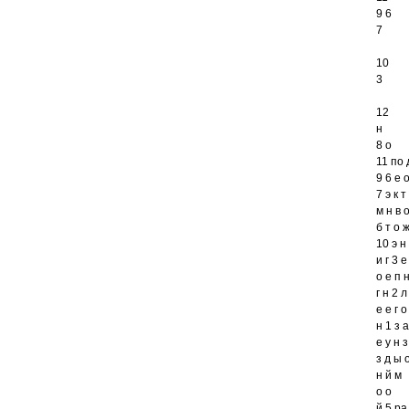
9 6
7
10
3
12
н
8 о
11 по 
9 6 е 
7 э к 
м н в 
б т о 
10 э н
и г 3 е
о е п 
г н 2 л
е е г о
н 1 з 
е у н з
з д ы 
н й м
о о
й 5 ра