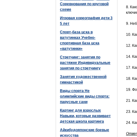
Соревнования по круговой
8. Ка
схеме
ключи
Игровая хореография дети 3
5 лет
9. Не
Спорт-база цска в
10. К
ватутинках Учебно-
спортивная база цска
12. К
«ватутинки»
14. К
Стретчинг: занятия по
растяжке Индивидуальные
17. К
занятия по стретчингу
Занятия художественной
18. К
гимнастикой
19. Ф
Виды спорта Не
олимпийские виды спорта:
21. К
парусные сани
Картинг для взрослых
23. К
Навыки, которые развивает
детская школа картинга
24. К
Айкибудояпонские боевые
Ответ
искусства