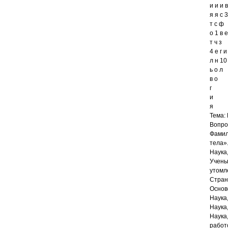
и и и в
я я с 3
т с ф
о 1 в е
т ч з
4 е г и
л н 10
ь о л
в о
г
и
я
Тема:
Вопр
Фамил
тела»
Наука
Учены
утомл
Стран
Основ
Наука
Наука
Наука
работ