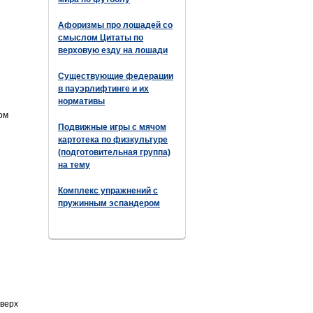
Афоризмы про лошадей со
смыслом Цитаты по
верховую езду на лошади
Существующие федерации
в пауэрлифтинге и их
нормативы
ом
Подвижные игры с мячом
картотека по физкультуре
(подготовительная группа)
на тему
Комплекс упражнений с
пружинным эспандером
вверх