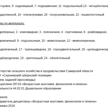
естцовое, 5- седалищный, 7- подошвенная, 11- подъязычный,13 - четырёхглаза
рудоспинной, 16 - плечелучевая, 20 - полусухожильная, 22 - языкоглоточный
ы по вертикали:
дреберные, 2 - клиновидная, 3 - поясничное, 4 - портняжная, 6 - ромбовидная,
дключичный. 9 - подъязычная, 10 - жевательная, 12 - межпоперечная,
одключичный, 17 - трапецевидная, 18 - глазодвигательный, 19 - цилиндрическа
подбородочная, 23 - зрительный, 24 - обонятельный
терство сельского хозяйства и продовольствия Самарской области
 «Сергиевский губернский техникум»
екс заданий (кроссворды)
сциплине ОП.03 «Возрастная анатомия, физиология и гигиена»
альности 44.02.01 Дошкольное образование
нила:
даватель дисциплины «Возрастная анатомия, физиология и гигиена»
гиевск 2016