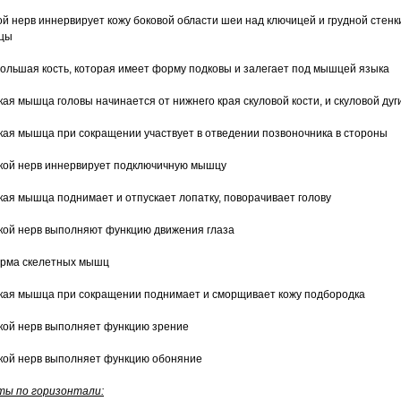
кой нерв иннервирует кожу боковой области шеи над ключицей и грудной стенк
цы
большая кость, которая имеет форму подковы и залегает под мышцей языка
акая мышца головы начинается от нижнего края скуловой кости, и скуловой дуг
акая мышца при сокращении участвует в отведении позвоночника в стороны
акой нерв иннервирует подключичную мышцу
акая мышца поднимает и отпускает лопатку, поворачивает голову
акой нерв выполняют функцию движения глаза
орма скелетных мышц
акая мышца при сокращении поднимает и сморщивает кожу подбородка
акой нерв выполняет функцию зрение
акой нерв выполняет функцию обоняние
ы по горизонтали: