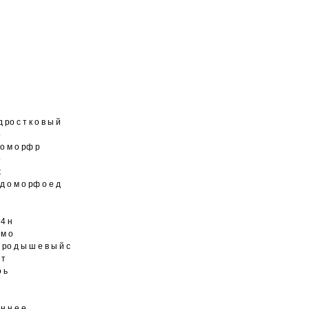
д ро с т к о в ы й
о
т о м о рф р
о
ж
 д о м о рф о е д
н
 4 н
 м о
а ро д ы ш е в ы й с
 т
о ь
 н н е е