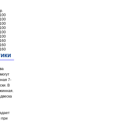
р.
 100
 100
 100
 100
 100
 100
 160
 160
 160
тики
ва
могут
ная 7-
ски. В
жинная.
одвеска
ладает
 при