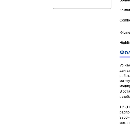
Более
Компл
Comfor
R-Lin
Highli
Фол
Volks
двига
работ
ми ст
модиф
В ост
в люб
1,6 (
распр
3800-4
механ