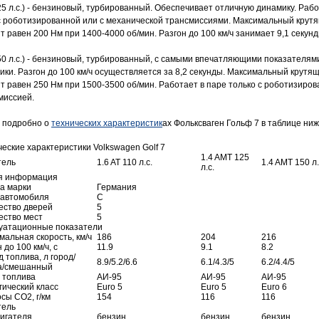
125 л.с.) - бензиновый, турбированный. Обеспечивает отличную динамику. Рабо
с роботизированной или с механической трансмиссиями. Максимальный крут
т равен 200 Нм при 1400-4000 об/мин. Разгон до 100 км/ч занимает 9,1 секунд
150 л.с.) - бензиновый, турбированный, с самыми впечатляющими показателям
ики. Разгон до 100 км/ч осуществляется за 8,2 секунды. Максимальный крутя
т равен 250 Нм при 1500-3500 об/мин. Работает в паре только с роботизиро
миссией.
 подробно о
технических характеристик
ах Фольксваген Гольф 7 в таблице ниж
ческие характеристики Volkswagen Golf 7
1.4 AMT 125
тель
1.6 AT 110 л.c.
1.4 AMT 150 л.
л.c.
я информация
а марки
Германия
 автомобиля
C
ество дверей
5
ество мест
5
уатационные показатели
мальная скорость, км/ч
186
204
216
 до 100 км/ч, с
11.9
9.1
8.2
 топлива, л город/
8.9/5.2/6.6
6.1/4.3/5
6.2/4.4/5
а/смешанный
 топлива
АИ-95
АИ-95
АИ-95
гический класс
Euro 5
Euro 5
Euro 6
сы CO2, г/км
154
116
116
тель
вигателя
бензин
бензин
бензин