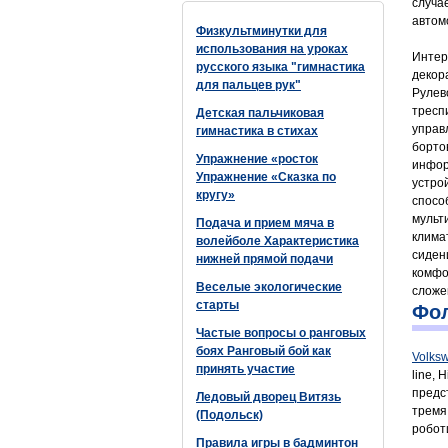
случа
автом
Физкультминутки для
использования на уроках
Интер
русского языка "гимнастика
декор
для пальцев рук"
Рулев
тресп
Детская пальчиковая
управ
гимнастика в стихах
борто
Упражнение «росток
инфор
Упражнение «Сказка по
устро
кругу»
спосо
мульт
Подача и прием мяча в
клима
волейболе Характеристика
сиден
нижней прямой подачи
комфо
Веселые экологические
сложе
старты
Фол
Частые вопросы о ранговых
боях Ранговый бой как
Volks
принять участие
line,
предс
Ледовый дворец Витязь
тремя
(Подольск)
робот
Правила игры в бадминтон