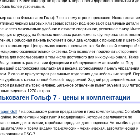
е помогает более комфортно проходить неровности дорожного покрытия и де
обиль более устойчивым.
ьер салона Фольксваген Гольф 7 по своему строг и прекрасен. Использование
ативных черных матовых или серых вставок подчеркивают различные детали 
ое колесо максимально удобное и отчасти спортивное, усеченное снизу. Имее
ицевую структуру, на боковых лепестках расположены функциональные кнопк
ления. Приборная панель включает в себя два колодца с приборами и цветно
вого компьютера. Центральная консоль включает в себя большой сенсорный 
мационно-развлекательной системы. Она позволяет подключать сторонние
йства для использования в том числе доступного для них функционала. Также
бна управлять различными функциями и оборудованием автомобиля. Под
имедией расположена компактная и весьма эргономичная панель управления
том. В салоне присутствуют различные отделения для небольших вещей. Пе
ия удобные с качественной боковой поддержкой. Задний ряд сидений может с
ртом разместить трех человек. Багажное отделение имеет объем в 380 литро
нных сидениях 1270 литров.
ьксваген Гольф 7 - цены и комплектации
wagen Golf
7 на российском рынке представлен в трех комплектациях: Comfortli
 Highline. Комплектации образуют 9 модификаций, которые различаются по
тавленным двигателями, коробкам передач и даже подвески. Автомобиль дост
 двигателями и тремя видами трансмиссии - механическая, автоматическая и
изированная DSG-7.