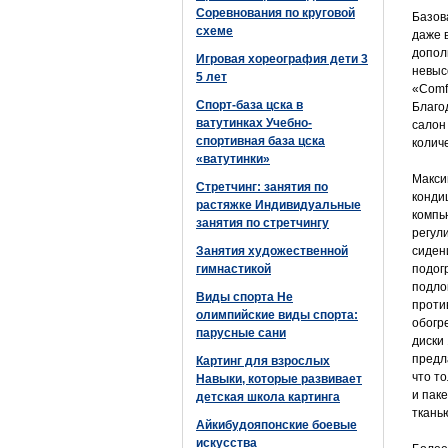
Соревнования по круговой
Базов
схеме
даже 
допол
Игровая хореография дети 3
невыс
5 лет
«Comf
Спорт-база цска в
Благо
ватутинках Учебно-
салон
спортивная база цска
колич
«ватутинки»
Макси
Стретчинг: занятия по
конди
растяжке Индивидуальные
компь
занятия по стретчингу
регул
Занятия художественной
сиден
гимнастикой
подог
подло
Виды спорта Не
проти
олимпийские виды спорта:
обогр
парусные сани
диски
предл
Картинг для взрослых
что т
Навыки, которые развивает
и паке
детская школа картинга
ткань
Айкибудояпонские боевые
искусства