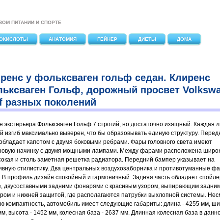
ВОМ ПИТАНИИ И СПОРТЕ
ОКИСЛОТЫ
АНАТОМИЯ
ГЕЙНЕР
ДИЕТЫ
ДОМА
ренс у фольксваген гольф седан. Клиренс
ьксваген Гольф, дорожный просвет Volksw
f разных поколений
н экстерьера Фольксваген Гольф 7 строгий, но достаточно изящный. Каждая л
й изгиб максимально выверен, что бы образовывать единую структуру. Перед
 обладает капотом с двумя боковыми ребрами. Фары головного света имеют
новую начинку с двумя мощными лампами. Между фарами расположена широк
сокая и столь заметная решетка радиатора. Передний бампер указывает на
ивную стилистику. Два центральных воздухозаборника и противотуманные ф
. В профиль дизайн спокойный и гармоничный. Задняя часть обладает спойл
, двусоставными задними фонарями с красивым узором, выпирающим задни
ром и нижней защитой, где располагаются патрубки выхлопной системы. Не
ою компактность, автомобиль имеет следующие габариты: длина - 4255 мм, ши
мм, высота - 1452 мм, колесная база - 2637 мм. Длинная колесная база в данн