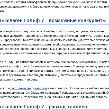
ый силовой агрегат атмосферный, но при этом с прекрасными показателями.
ьные два двигателя турбированные, очень экономичные и показывают велик
ику.
ьксваген Гольф 7 - возможные конкуренты
eed - корейский представитель. Хэтчбек, для которого доступны два крайне
мичных двигателя, способные обеспечить достойную динамику. Автомобиль 
 7. Представлен в богатых на оснащаемость комплектаций, которые включают
а современные электронные системы и оборудование, в этом плане является
деров в классе, особенно в максимальных версиях. Для автомобиля доступны
изированная и автоматическая коробка передач с высокой эффективностью р
Focus - один из самых популярных автомобилей на российском рынке. По-аме
орный и комфортный. В своем распоряжении имеет большую линейку двигате
ая включает в себя 4 силовых агрегата. При чем многие из них атмосферные, 
ные и достаточной степени динамичные. Для хэтчбека представлена богаты
ектации и адекватная цена.
ai i30 –
достойный представитель
своего класса. Просторный хэтчбек с наде
ичными двигателями. Обладает прекрасной оснащаемостью комплектаций. О
 экстерьером и интересным функциональным салоном с большим простором.
ьксваген Гольф 7 - расход топлива