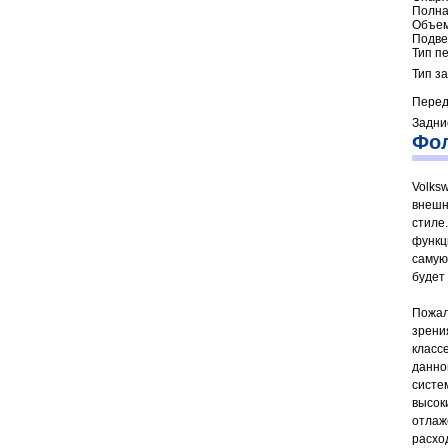
Полная
Объем
Подве
Тип п
Тип з
Перед
Задни
Фол
Volks
внешн
стиле
функц
самую
будет 
Пожал
зрени
класс
данно
систе
высок
отлаж
расход