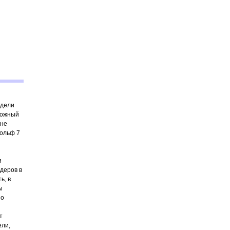
одели
можный
 не
Гольф 7
и
деров в
ь, в
ы
но
т
ели,