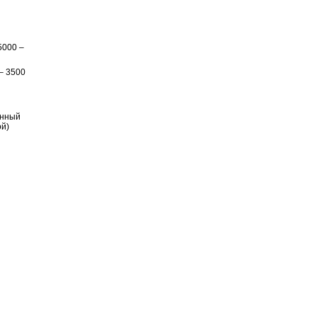
5000 –
– 3500
енный
ой)