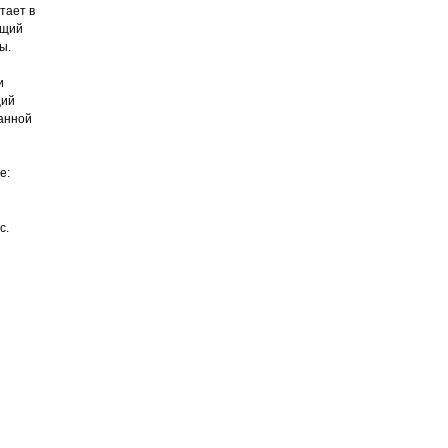
тает в
ящий
ы.
и
щий
ванной
е:
c.