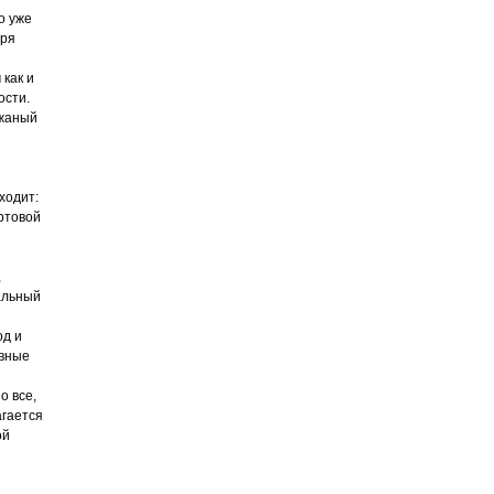
о уже
аря
как и
ости.
ожаный
ходит:
ортовой
,
альный
од и
авные
о все,
агается
ой