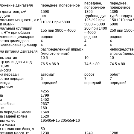
переднее,
переднее,
ложение двигателя
переднее, поперечное
поперечное
поперечное
 двигателя, см³
1598
1395
1395
аддува
нет
турбонаддув
турбонаддув
мальная мощность, л.с./
125 / 92 при
150 / 110 при 
110 / 81 при 5800
ри об/мин
5000 – 6000
6000
мальный крутящий
200 при 1400
155 при 3800 – 4000
250 при 1500 
т, Н*м при об/мин
– 4000
ложение цилиндров
рядное
рядное
рядное
ество цилиндров
4
4
4
 клапанов на цилиндр
4
4
4
распределенный впрыск
непосредств
ма питания двигателя
(многоточечный)
впрыск (прям
нь сжатия
10.5
10
10
тр цилиндра и ход
76.5 × 86.9
74.5 × 80
74.5 × 80
я, мм
миссия
ка передач
автомат
робот
робот
ество передач
6
7
7
ривода
передний
передний
передний
ры в мм
4255
на
1799
а
1452
ная база
2637
нс
160
а передней колеи
1549
а задней колеи
1520
ры колес
195/65/R15 205/55/R16
 и масса
 топливного бака, л
50
женная масса, кг
1230
1249
1288