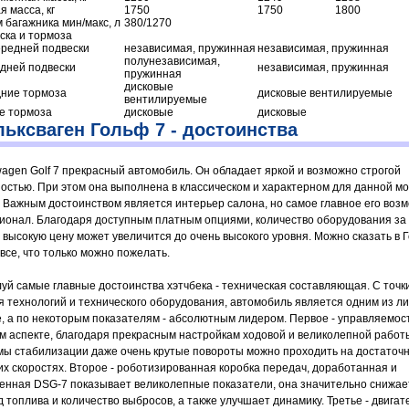
 масса, кг
1750
1750
1800
 багажника мин/макс, л
380/1270
ска и тормоза
ередней подвески
независимая, пружинная
независимая, пружинная
полунезависимая,
адней подвески
независимая, пружинная
пружинная
дисковые
ние тормоза
дисковые вентилируемые
вентилируемые
е тормоза
дисковые
дисковые
ьксваген Гольф 7 - достоинства
wagen Golf 7 прекрасный автомобиль. Он обладает яркой и возможно строгой
остью. При этом она выполнена в классическом и характерном для данной м
. Важным достоинством является интерьер салона, но самое главное его воз
ионал. Благодаря доступным платным опциями, количество оборудования за
 высокую цену может увеличится до очень высокого уровня. Можно сказать в 
все, что только можно пожелать.
уй самые главные достоинства хэтчбека - техническая составляющая. С точк
я технологий и технического оборудования, автомобиль является одним из ли
е, а по некоторым показателям - абсолютным лидером. Первое - управляемост
м аспекте, благодаря прекрасным настройкам ходовой и великолепной работ
мы стабилизации даже очень крутые повороты можно проходить на достаточ
их скоростях. Второе - роботизированная коробка передач, доработанная и
енная DSG-7 показывает великолепные показатели, она значительно снижае
 топлива и количество выбросов, а также улучшает динамику. Третье - двигат