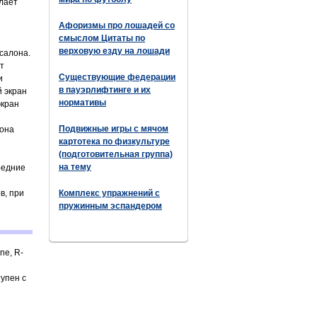
лает
Афоризмы про лошадей со
смыслом Цитаты по
верховую езду на лошади
салона.
т
Существующие федерации
и
в пауэрлифтинге и их
й экран
нормативы
экран
Подвижные игры с мячом
 она
картотека по физкультуре
(подготовительная группа)
на тему
редние
в, при
Комплекс упражнений с
пружинным эспандером
ne, R-
упен с