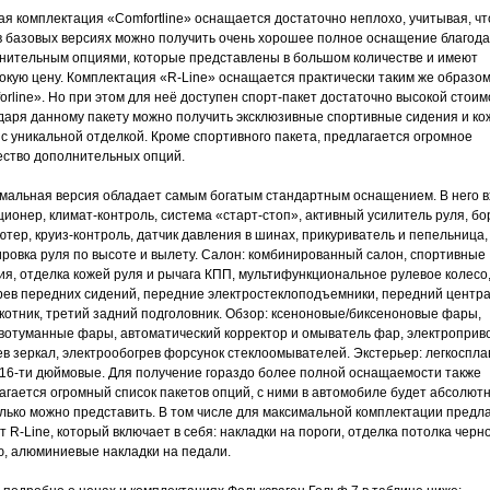
ая комплектация «Comfortline» оснащается достаточно неплохо, учитывая, чт
в базовых версиях можно получить очень хорошее полное оснащение благод
нительным опциями, которые представлены в большом количестве и имеют
окую цену. Комплектация «R-Line» оснащается практически таким же образом 
orline». Но при этом для неё доступен спорт-пакет достаточно высокой стоим
даря данному пакету можно получить эксклюзивные спортивные сидения и к
 с уникальной отделкой. Кроме спортивного пакета, предлагается огромное
ество дополнительных опций.
мальная версия обладает самым богатым стандартным оснащением. В него в
ционер, климат-контроль, система «старт-стоп», активный усилитель руля, б
ютер, круиз-контроль, датчик давления в шинах, прикуриватель и пепельница,
ировка руля по высоте и вылету. Салон: комбинированный салон, спортивные
ия, отделка кожей руля и рычага КПП, мультифункциональное рулевое колесо
рев передних сидений, передние электростеклоподъемники, передний центр
котник, третий задний подголовник. Обзор: ксеноновые/биксеноновые фары,
вотуманные фары, автоматический корректор и омыватель фар, электроприв
ев зеркал, электрообогрев форсунок стеклоомывателей. Экстерьер: легкоспл
 16-ти дюймовые. Для получение гораздо более полной оснащаемости также
агается огромный список пакетов опций, с ними в автомобиле будет абсолютн
олько можно представить. В том числе для максимальной комплектации предл
т R-Line, который включает в себя: накладки на пороги, отделка потолка черн
ю, алюминиевые накладки на педали.