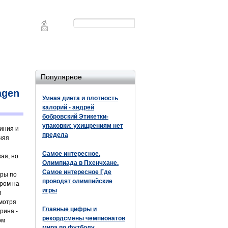
Форма
Поиск
поиска
Популярное
agen
Умная диета и плотность
калорий - андрей
бобровский Этикетки-
упаковки: ухищрениям нет
иния и
предела
няя
Самое интересное.
ая, но
Олимпиада в Пхенчхане.
Самое интересное Где
ары по
проводят олимпийские
ером на
игры
м
смотря
Главные цифры и
рина -
рекордсмены чемпионатов
ом
мира по футболу