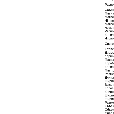
Распо
Объем
Тип н
Макси
кВт п
Макси
момен
Распо
Колич
Число
Систе
Степе
Диаме
поршн
Транс
Короб
Колич
Тип п
Разме
Длина
Шири
Высот
Колес
Клире
Ширин
Ширин
Разме
Объем
Объем
Снаря