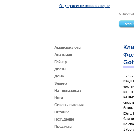
Перейти к основному содержанию
О здоровом питании и спорте
О ЗДОРО
АМИН
Кли
Аминокислоты
Фол
Анатомия
Gol
Гейнер
Диеты
Дизай
Дома
кажды
Знания
часть
На тренажёрах
ксено
не вы
Ноги
спорт
Основы питания
бокам
Питание
крыше
бампе
Похудение
на св
Продукты
1799 