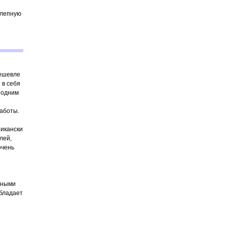
олепную
дешевле
 в себя
 одним
аботы.
рикански
лей,
очень
е
жными
бладает