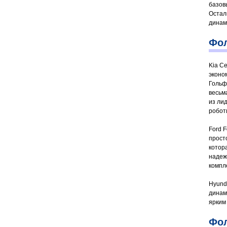
базов
Остал
динам
Фол
Kia C
эконо
Гольф
весьм
из ли
робот
Ford 
прост
котор
надеж
компл
Hyund
динам
ярким
Фол