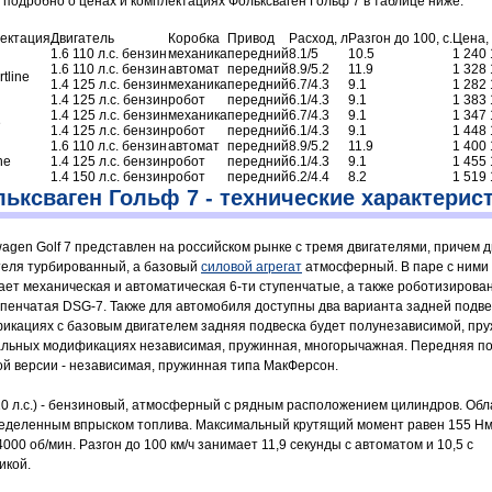
 подробно о ценах и комплектациях Фольксваген Гольф 7 в таблице ниже:
ектация
Двигатель
Коробка
Привод
Расход, л
Разгон до 100, с.
Цена, 
1.6 110 л.c. бензин
механика
передний
8.1/5
10.5
1 240
1.6 110 л.c. бензин
автомат
передний
8.9/5.2
11.9
1 328
tline
1.4 125 л.c. бензин
механика
передний
6.7/4.3
9.1
1 282
1.4 125 л.c. бензин
робот
передний
6.1/4.3
9.1
1 383
1.4 125 л.c. бензин
механика
передний
6.7/4.3
9.1
1 347
e
1.4 125 л.c. бензин
робот
передний
6.1/4.3
9.1
1 448
1.6 110 л.c. бензин
автомат
передний
8.9/5.2
11.9
1 400
ne
1.4 125 л.c. бензин
робот
передний
6.1/4.3
9.1
1 455
1.4 150 л.c. бензин
робот
передний
6.2/4.4
8.2
1 519
ьксваген Гольф 7 - технические характерис
wagen Golf 7 представлен на российском рынке с тремя двигателями, причем д
теля турбированный, а базовый
силовой агрегат
атмосферный. В паре с ними 
ает механическая и автоматическая 6-ти ступенчатые, а также роботизирован
упенчатая DSG-7. Также для автомобиля доступны два варианта задней подве
икациях с базовым двигателем задняя подвеска будет полунезависимой, пру
альных модификациях независимая, пружинная, многорычажная. Передняя п
ой версии - независимая, пружинная типа МакФерсон.
110 л.с.) - бензиновый, атмосферный с рядным расположением цилиндров. Об
еделенным впрыском топлива. Максимальный крутящий момент равен 155 Нм
000 об/мин. Разгон до 100 км/ч занимает 11,9 секунды с автоматом и 10,5 с
икой.