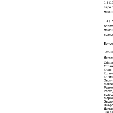
1,4 (
паре 
момен
1,4 (
динам
момен
транс
Более
Техни
Двига
Обща
Стран
Класс
Колич
Колич
Экспл
Макси
Разгон
Расход
трасс
Марка
Эколо
Выбро
Двига
Тип д