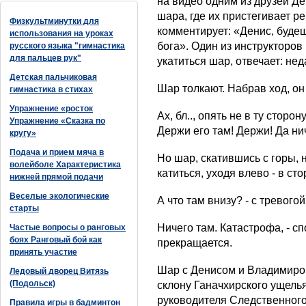
на видео одним из друзей Д
шара, где их пристегивает р
Физкультминутки для
комментирует: «Денис, буде
использования на уроках
бога». Один из инструкторов
русского языка "гимнастика
для пальцев рук"
укатиться шар, отвечает: нед
Детская пальчиковая
Шар толкают. Набрав ход, он 
гимнастика в стихах
Упражнение «росток
Ах, бл.., опять не в ту сторо
Упражнение «Сказка по
Держи его там! Держи! Да ни
кругу»
Подача и прием мяча в
Но шар, скатившись с горы, 
волейболе Характеристика
катиться, уходя влево - в ст
нижней прямой подачи
Веселые экологические
А что там внизу? - с тревог
старты
Ничего там. Катастрофа, - сп
Частые вопросы о ранговых
боях Ранговый бой как
прекращается.
принять участие
Шар с Денисом и Владимиром
Ледовый дворец Витязь
(Подольск)
склону Ганачхирского ущель
руководителя Следственног
Правила игры в бадминтон