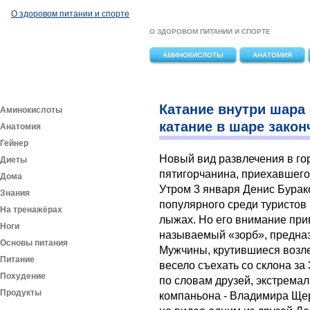
Перейти к основному содержанию
О здоровом питании и спорте
О ЗДОРОВОМ ПИТАНИИ И СПОРТЕ
АМИНОКИСЛОТЫ
АНАТОМИЯ
Катание внутри шара 
Аминокислоты
катание в шаре зако
Анатомия
Гейнер
Новый вид развлечения в го
Диеты
пятигорчанина, приехавшего
Дома
Утром 3 января Денис Бурак
Знания
популярного среди туристов 
На тренажёрах
лыжах. Но его внимание при
Ноги
называемый «зорб», предназ
Основы питания
Мужчины, крутившиеся возл
Питание
весело съехать со склона за
Похудение
по словам друзей, экстрема
Продукты
компаньона - Владимира Ще