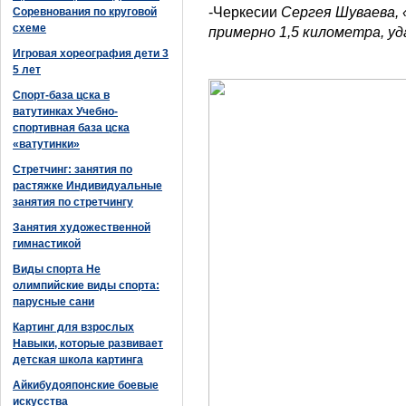
-Черкесии
Сергея Шуваева, 
Соревнования по круговой
схеме
примерно 1,5 километра, уд
Игровая хореография дети 3
5 лет
Спорт-база цска в
ватутинках Учебно-
спортивная база цска
«ватутинки»
Стретчинг: занятия по
растяжке Индивидуальные
занятия по стретчингу
Занятия художественной
гимнастикой
Виды спорта Не
олимпийские виды спорта:
парусные сани
Картинг для взрослых
Навыки, которые развивает
детская школа картинга
Айкибудояпонские боевые
искусства