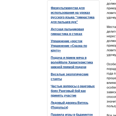
должн
Физкультминутки для
прико
использования на уроках
ловит
русского языка "гимнастика
удочк
для пальцев рук"
Места
Детская пальчиковая
делитс
гимнастика в стихах
нерес
должн
Упражнение «росток
прико
Упражнение «Сказка по
ловит
кругу»
удочк
Подача и прием мяча в
волейболе Характеристика
Особе
нижней прямой подачи
порад
года 
Веселые экологические
проше
старты
влияю
Частые вопросы о ранговых
особен
боях Ранговый бой как
завис
принять участие
спосо
значи
Ледовый дворец Витязь
польз
(Подольск)
Правила игры в бадминтон
Все з