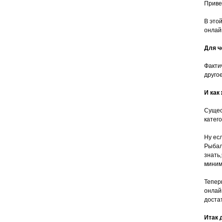
Приве
В это
онлай
Для ч
Факти
другое
И как
Сущес
катего
Ну ес
Рыбал
знать
миним
Тепер
онлай
доста
Итак 