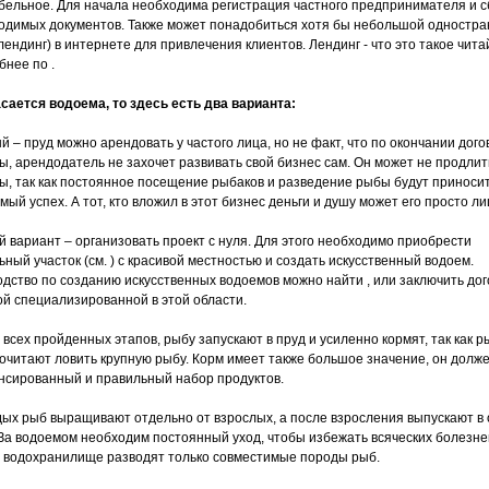
бельное. Для начала необходима регистрация частного предпринимателя и с
одимых документов. Также может понадобиться хотя бы небольшой одностр
лендинг) в интернете для привлечения клиентов. Лендинг - что это такое чита
бнее по .
асается водоема, то здесь есть два варианта:
й – пруд можно арендовать у частого лица, но не факт, что по окончании дого
ы, арендодатель не захочет развивать свой бизнес сам. Он может не продлит
ы, так как постоянное посещение рыбаков и разведение рыбы будут приноси
ый успех. А тот, кто вложил в этот бизнес деньги и душу может его просто л
й вариант – организовать проект с нуля. Для этого необходимо приобрести
ьный участок (см. ) с красивой местностью и создать искусственный водоем.
одство по созданию искусственных водоемов можно найти , или заключить дог
й специализированной в этой области.
 всех пройденных этапов, рыбу запускают в пруд и усиленно кормят, так как р
очитают ловить крупную рыбу. Корм имеет также большое значение, он долж
нсированный и правильный набор продуктов.
ых рыб выращивают отдельно от взрослых, а после взросления выпускают в
 За водоемом необходим постоянный уход, чтобы избежать всяческих болезне
 водохранилище разводят только совместимые породы рыб.