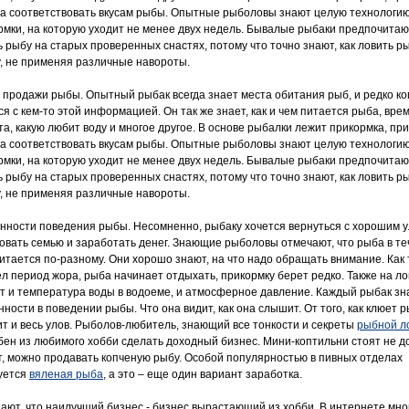
а соответствовать вкусам рыбы. Опытные рыболовы знают целую технологи
рмки, на которую уходит не менее двух недель. Бывалые рыбаки предпочитаю
ь рыбу на старых проверенных снастях, потому что точно знают, как ловить р
у, не применяя различные навороты.
 продажи рыбы. Опытный рыбак всегда знает места обитания рыб, и редко ко
я с кем-то этой информацией. Он так же знает, как и чем питается рыба, вре
та, какую любит воду и многое другое. В основе рыбалки лежит прикормка, пр
а соответствовать вкусам рыбы. Опытные рыболовы знают целую технологи
рмки, на которую уходит не менее двух недель. Бывалые рыбаки предпочитаю
ь рыбу на старых проверенных снастях, потому что точно знают, как ловить р
у, не применяя различные навороты.
нности поведения рыбы. Несомненно, рыбаку хочется вернуться с хорошим у
овать семью и заработать денег. Знающие рыболовы отмечают, что рыба в т
питается по-разному. Они хорошо знают, на что надо обращать внимание. Как 
л период жора, рыба начинает отдыхать, прикормку берет редко. Также на ло
т и температура воды в водоеме, и атмосферное давление. Каждый рыбак зн
ности в поведении рыбы. Что она видит, как она слышит. От того, как клюет р
ит и весь улов. Рыболов-любитель, знающий все тонкости и секреты
рыбной л
бен из любимого хобби сделать доходный бизнес. Мини-коптильни стоят не до
т, можно продавать копченую рыбу. Особой популярностью в пивных отделах
уется
вяленая рыба
, а это – еще один вариант заработка.
нают, что наилучший бизнес - бизнес вырастающий из хобби. В интернете мно