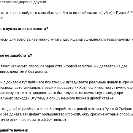
тствую вас,дорогие друзья!
й статье речь пойдет о способах заработка игровой валюты(рубли) в Русской 
н!
его нужна игровая валюта?
чески для всего!За нее можно купить:удилища,катушки,леску,путевки,наживки 
!
 же ее заработать?
твует несколько способов заработка игровой валюты!Они делается на две
рии:с донатом и без доната.
ли с донатом тут почти все понятно!Вы вкладываете реальные деньги в игру Р
ка,покупаете уникальные вещи и продаете их!Хотя если честно,тут нужно ещ
,что покупать и что продавать,что бы получить максимальную выгоду при
альных расходах!Эту тему я опишу немного позже в другой статье!
ь же давайте разберем способы заработка игровой валюты в Русской Рыбалк
н без доната!Так делает большинство игроков!Скажу сразу,некоторые способ
точно рутинные,но зато эффективные)
давайте начнем: