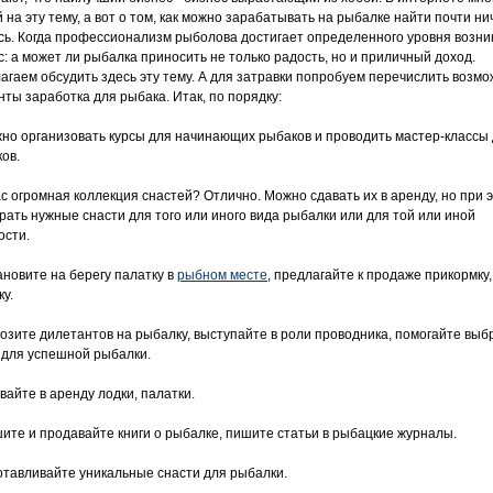
 на эту тему, а вот о том, как можно зарабатывать на рыбалке найти почти ни
сь. Когда профессионализм рыболова достигает определенного уровня возни
с: а может ли рыбалка приносить не только радость, но и приличный доход.
агаем обсудить здесь эту тему. А для затравки попробуем перечислить возм
нты заработка для рыбака. Итак, по порядку:
жно организовать курсы для начинающих рыбаков и проводить мастер-классы
ов.
вас огромная коллекция снастей? Отлично. Можно сдавать их в аренду, но при 
рать нужные снасти для того или иного вида рыбалки или для той или иной
ости.
ановите на берегу палатку в
рыбном месте
, предлагайте к продаже прикормку,
у.
возите дилетантов на рыбалку, выступайте в роли проводника, помогайте выб
 для успешной рыбалки.
вайте в аренду лодки, палатки.
шите и продавайте книги о рыбалке, пишите статьи в рыбацкие журналы.
готавливайте уникальные снасти для рыбалки.