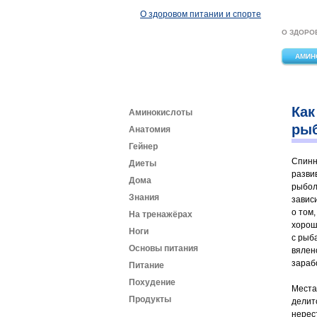
Перейти к основному содержанию
О здоровом питании и спорте
О ЗДОРО
АМИН
Как
Аминокислоты
рыб
Анатомия
Гейнер
Спинн
Диеты
разви
Дома
рыбол
Знания
завис
о том
На тренажёрах
хорош
Ноги
с рыб
Основы питания
вялен
зараб
Питание
Похудение
Места
Продукты
делитс
нерес