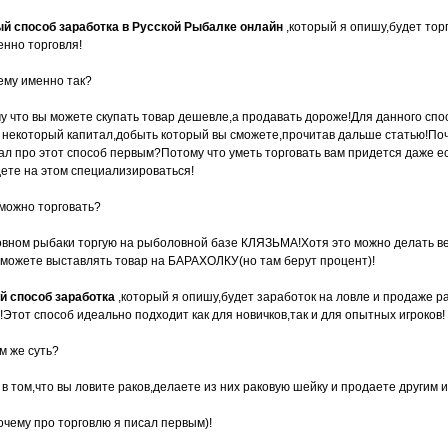
й способ заработка в Русской Рыбалке онлайн
,который я опишу,будет тор
енно торговля!
ему именно так?
у что вы можете скупать товар дешевле,а продавать дороже!Для данного спо
 некоторый капитал,добыть который вы сможете,прочитав дальше статью!По
ал про этот способ первым?Потому что уметь торговать вам придется даже е
дете на этом специализироваться!
 можно торговать?
овном рыбаки торгую на рыболовной базе КЛЯЗЬМА!Хотя это можно делать ве
 можете выставлять товар на БАРАХОЛКУ(но там берут процент)!
й способ заработка
,который я опишу,будет заработок на ловле и продаже р
!Этот способ идеально подходит как для новичков,так и для опытных игроков!
м же суть?
 в том,что вы ловите раков,делаете из них раковую шейку и продаете другим и
почему про торговлю я писал первым)!