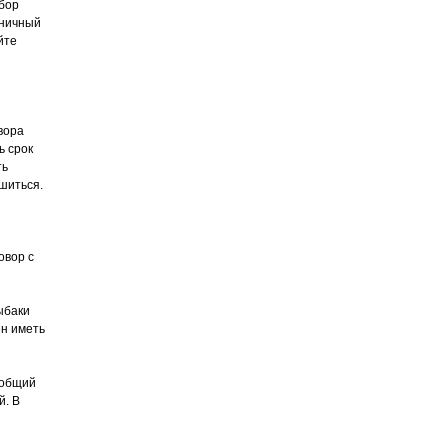
бор
аничный
йте
вора
ь срок
ть
ишиться.
овор с
ыбаки
ен иметь
 общий
й. В