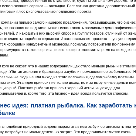
я оснастка, приобретенная по отдельности, будет стоить на 40% дороже. То е
а использования сервиса — очевидна. Бесплатная доставка дополнительный
тинговый плюс к использованию подписного проекта.
и компании пример самого нишевого предложения, показывающие, что бизнес
ь, основанная по подписке, может использовать различные демографически
бителей. И находить в них высокий спрос на группу товаров, отличный от же
вные клиенты подобных сервисов). И как показывает практика — услуги подпи
тся хорошим и конкурентным бизнесом, поскольку потребители по-прежнему
 преимущества такого сервиса, позволяющего экономить время на походах по
инам.
я кого не секрет, что в наших водохранилищах стало меньше рыбы и в этом в
люди. Убитая экология и браконьеры загубили промышленное рыболовство. 
различные люди нашли выход из этого положения, сделав рыбалку платным
льствием. Эта идея приносит не только доход, но и за вырученные деньги по
яцию рыб. Платная рыбалка приносит хороший источник дохода для
ринимателей и, кроме того, эта бизнес – идея всегда пользуется спросом.
нес идея: платная рыбалка. Как заработать 
балке
ть подобный природный водоем, вырастить в нем рыбу и организовать платн
ку, потребует не малых денежных затрат. Это предпринимательство очень