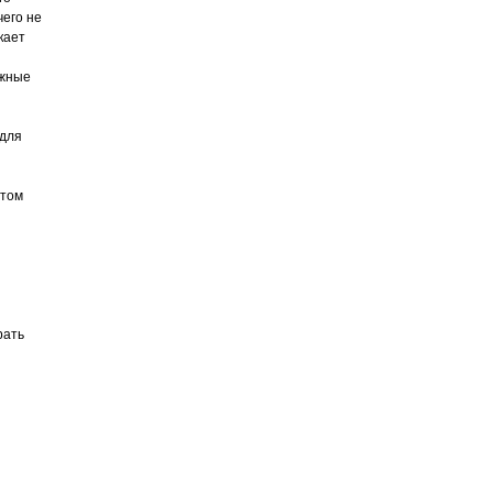
чего не
кает
ожные
 для
этом
рать