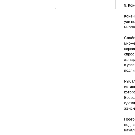
9. Ко
Конечн
уди н
много
Слабо
множе
серви
спрос
женщи
в увл
подпи
Рыбал
истин
котор
Всево
одежд
женск
Поэто
подпи
начал