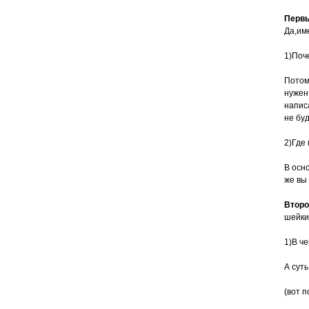
Первы
Да,им
1)Поч
Потом
нужен
напис
не бу
2)Где
В осн
же вы
Второ
шейки
1)В че
А суть
(вот 