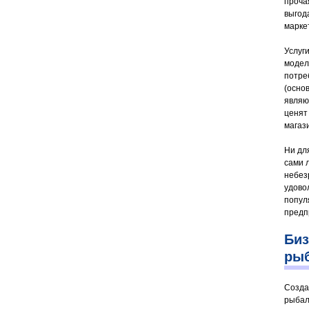
проча
выгод
марке
Услуг
модел
потре
(осно
являю
ценят
магаз
Ни дл
сами 
небез
удово
попул
предп
Биз
ры
Созда
рыбал