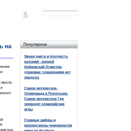
Форма
Поиск
поиска
Популярное
ь на
Умная диета и плотность
калорий - андрей
ечение
бобровский Этикетки-
ые
упаковки: ухищрениям нет
предела
а мысль
 и
Самое интересное.
занного
Олимпиада в Пхенчхане.
Самое интересное Где
проводят олимпийские
игры
да
Главные цифры и
мя
рекордсмены чемпионатов
ичем она
мира по футболу