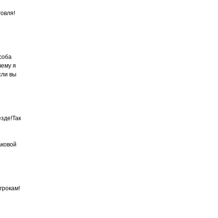
говля!
соба
чему я
сли вы
зде!Так
аковой
грокам!