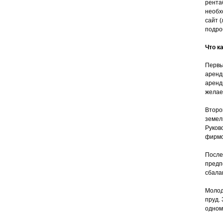
рента
необх
сайт (
подро
Что к
Первы
аренд
аренд
желаем
Второ
земел
Руков
фирмо
После
предп
сбала
Молод
пруд.
одном