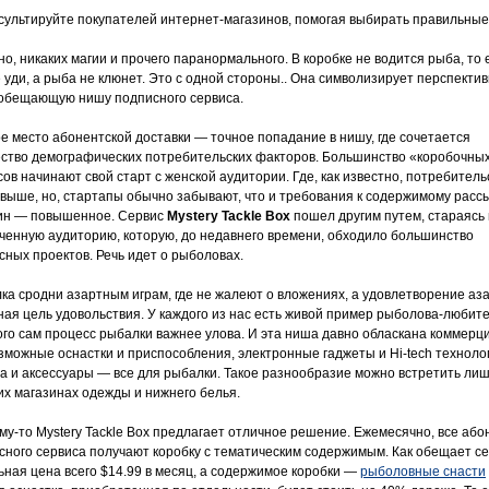
нсультируйте покупателей интернет-магазинов, помогая выбирать правильные
о, никаких магии и прочего паранормального. В коробке не водится рыба, то 
е уди, а рыба не клюнет. Это с одной стороны.. Она символизирует перспекти
обещающую нишу подписного сервиса.
е место абонентской доставки — точное попадание в нишу, где сочетается
ство демографических потребительских факторов. Большинство «коробочны
сов начинают свой старт с женской аудитории. Где, как известно, потребитель
 выше, но, стартапы обычно забывают, что и требования к содержимому рассы
н — повышенное. Сервис
Mystery Tackle Box
пошел другим путем, стараясь
еченную аудиторию, которую, до недавнего времени, обходило большинство
сных проектов. Речь идет о рыболовах.
ка сродни азартным играм, где не жалеют о вложениях, а удовлетворение аз
ная цель удовольствия. У каждого из нас есть живой пример рыболова-любите
ого сам процесс рыбалки важнее улова. И эта ниша давно обласкана коммерц
зможные оснастки и приспособления, электронные гаджеты и Hi-tech техноло
а и аксессуары — все для рыбалки. Такое разнообразие можно встретить лиш
их магазинах одежды и нижнего белья.
му-то Mystery Tackle Box предлагает отличное решение. Ежемесячно, все аб
сного сервиса получают коробку с тематическим содержимым. Как обещает се
ьная цена всего $14.99 в месяц, а содержимое коробки —
рыболовные снасти