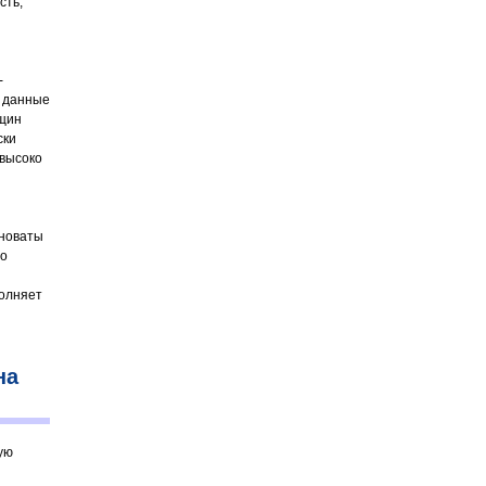
сть,
-
е данные
нщин
ски
 высоко
иноваты
Но
полняет
на
ую