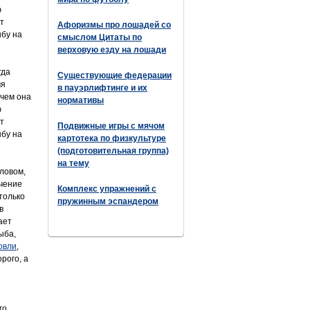
ю
т
Афоризмы про лошадей со
ыбу на
смыслом Цитаты по
верховую езду на лошади
гда
Существующие федерации
мя
в пауэрлифтинге и их
ичем она
нормативы
ю
т
Подвижные игры с мячом
ыбу на
картотека по физкультуре
(подготовительная группа)
на тему
ловом,
ечение
Комплекс упражнений с
только
пружинным эспандером
в
ает
ыба,
овли
,
рого, а
го