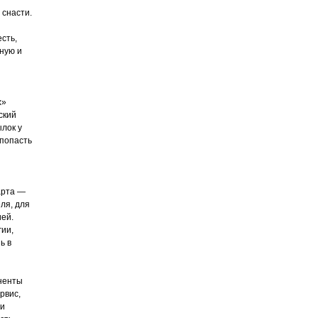
 снасти.
есть,
вную и
х»
ский
лок у
 попасть
арта —
ля, для
ией.
гии,
ь в
оненты
рвис,
и