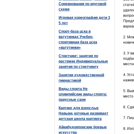
Соревнования по круговой
статей
схеме
удало
вопро
Игровая хореография дети 3
Предл
5 лет
вариа
Спорт-база цска в
ватутинках Учебно-
2. Мо
спортивная база цска
новичк
«ватутинки»
3. У 
Стретчинг: занятия по
подби
растяжке Индивидуальные
местн
занятия по стретчингу
4. Уст
Занятия художественной
наживк
гимнастикой
Виды спорта Не
5. Вы
олимпийские виды спорта:
место
парусные сани
6. Сда
Картинг для взрослых
Навыки, которые развивает
7. Пи
детская школа картинга
Айкибудояпонские боевые
8. Из
искусства