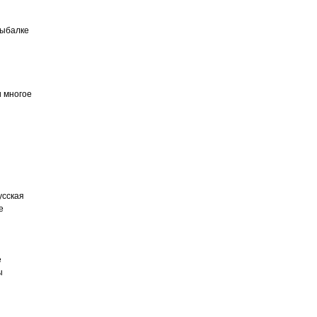
Рыбалке
и многое
усская
е
е
ы