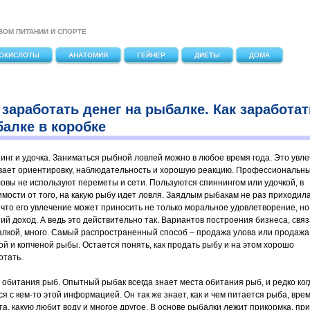
ВОМ ПИТАНИИ И СПОРТЕ
ОКИСЛОТЫ
АНАТОМИЯ
ГЕЙНЕР
ДИЕТЫ
ДОМА
 заработать денег на рыбалке. Как заработат
алке в коробке
инг и удочка. Заниматься рыбной ловлей можно в любое время года. Это увл
вает ориентировку, наблюдательность и хорошую реакцию. Профессиональн
овы не используют переметы и сети. Пользуются спиннингом или удочкой, в
имости от того, на какую рыбу идет ловля. Заядлым рыбакам не раз приходил
, что его увлечение может приносить не только моральное удовлетворение, но
ий доход. А ведь это действительно так. Вариантов построения бизнеса, свя
алкой, много. Самый распространенный способ – продажа улова или продажа
ой и копченой рыбы. Остается понять, как продать рыбу и на этом хорошо
отать.
 обитания рыб. Опытный рыбак всегда знает места обитания рыб, и редко ког
я с кем-то этой информацией. Он так же знает, как и чем питается рыба, вре
та, какую любит воду и многое другое. В основе рыбалки лежит прикормка, пр