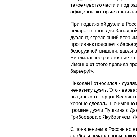
такое чувство чести и под р
офицеров, которые отказыва
При подвижной дуэли в Росс
нехарактерное для Западной
дуэлянт, стреляющий вторым
противник подошел к барьеру
безоружной мишени, давая в
минимальное расстояние, сп
Именно от этого правила пр
барьеру!».
Николай I относился к дуэля
ненавижу дуэль. Это - варвар
рыцарского. Герцог Веллингт
хорошо сделал». Но именно н
громкие дуэли Пушкина с Да
Грибоедова с Якубовичем, 
С появлением в России во в
свободы печати споры вокру