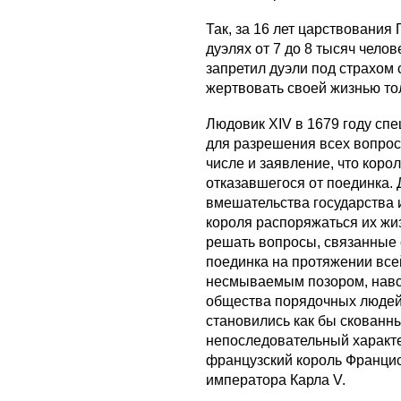
Так, за 16 лет царствования
дуэлях от 7 до 8 тысяч чел
запретил дуэли под страхом 
жертвовать своей жизнью тол
Людовик XIV в 1679 году сп
для разрешения всех вопросо
числе и заявление, что коро
отказавшегося от поединка.
вмешательства государства и
короля распоряжаться их жи
решать вопросы, связанные с
поединка на протяжении все
несмываемым позором, навс
общества порядочных людей.
становились как бы скованны
непоследовательный характер
французский король Франциск
императора Карла V.