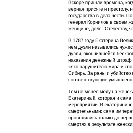
Вскоре пришли времена, ког
верная присяге и престолу, 
государства в дела чести. П
генерал Корнилов в своем жи
женщине, долг - Отечеству, ч
В 1787 году Екатерина Вели
нем дуэли назывались чуже
дуэли, окончившейся бескро
наказания денежный штраф (н
«яко нарушителю мира и спо
Сибирь. За раны и убийство 
соответствующие умышленн
Тем не менее моду на женск
Екатерина II, которая и сам
мероприятии. В екатерининс
смертельными; сама императ
проводились только до перв
смертях в результате женских