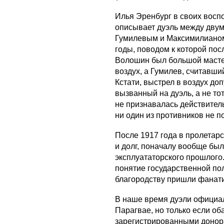
Илья Эренбург в своих восп
описывает дуэль между двум
Гумилевым и Максимилиано
годы, поводом к которой по
Волошин был большой масте
воздух, а Гумилев, считавш
Кстати, выстрел в воздух доп
вызванный на дуэль, а не тот
не признавалась действитель
ни один из противников не п
После 1917 года в пролетарс
и долг, поначалу вообще бы
эксплуататорского прошлого
понятие государственной пол
благородству пришли фанати
В наше время дуэли официал
Парагвае, но только если об
зарегистрированными донор