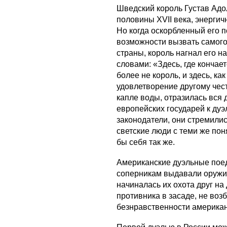
Шведский король Густав Ад
половины XVII века, энергич
Но когда оскорбленный его 
возможности вызвать самого
страны, король нагнал его на
словами: «Здесь, где кончае
более не король, и здесь, как
удовлетворение другому чест
капле воды, отразилась вся
европейских государей к дуэ
законодатели, они стремилис
светские люди с теми же пон
бы себя так же.
Американские дуэльные поед
соперникам выдавали оружие
начиналась их охота друг на
противника в засаде, не возб
безнравственности американ