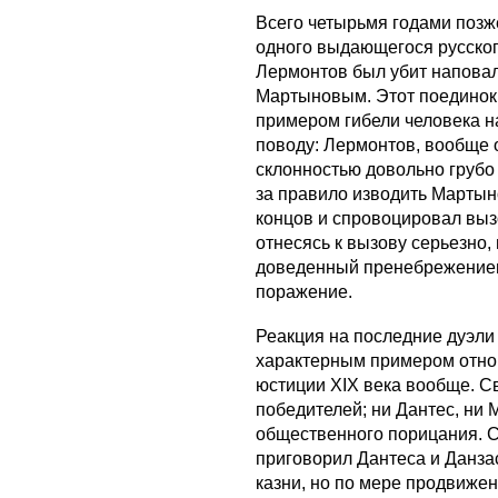
Всего четырьмя годами позж
одного выдающегося русско
Лермонтов был убит напова
Мартыновым. Этот поединок 
примером гибели человека н
поводу: Лермонтов, вообще 
склонностью довольно грубо
за правило изводить Мартын
концов и спровоцировал выз
отнесясь к вызову серьезно,
доведенный пренебрежением
поражение.
Реакция на последние дуэли
характерным примером отнош
юстиции XIX века вообще. Св
победителей; ни Дантес, ни
общественного порицания. Су
приговорил Дантеса и Данза
казни, но по мере продвижен