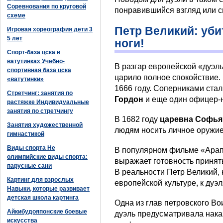
Соревнования по круговой
понравившийся взгляд или с
схеме
Петр Великий: уби
Игровая хореография дети 3
5 лет
ноги!
Спорт-база цска в
ватутинках Учебно-
В разгар европейской «дуэл
спортивная база цска
царило полное спокойствие.
«ватутинки»
1666 году. Соперниками ста
Стретчинг: занятия по
Гордон
и еще один офицер-
растяжке Индивидуальные
занятия по стретчингу
В 1682 году
царевна Софь
Занятия художественной
людям носить личное оружие
гимнастикой
Виды спорта Не
В популярном фильме «Арап
олимпийские виды спорта:
выражает готовность принять
парусные сани
В реальности Петр Великий,
Картинг для взрослых
европейской культуре, к дуэ
Навыки, которые развивает
детская школа картинга
Одна из глав петровского Во
Айкибудояпонские боевые
дуэль предусматривала нака
искусства