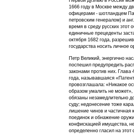
Первой дуэлью в России мож
1666 году в Москве между 
офицерами - шотландцем Па
петровским генералом) и ан
время в среду русских этот 
единичные прецеденты заста
октября 1682 года, разреш
государства носить личное о
Петр Великий, энергично на
поспешил предупредить рас
законами против них. Глава 
года, называвшаяся «Патент
провозглашала: «Никакое ос
образом умалить не может»,
обязаны незамедлительно до
суду; недонесение тоже кара
лишение чинов и частичная 
поединок и обнажение оружия
конфискацией имущества, не
определенно гласил на этот 