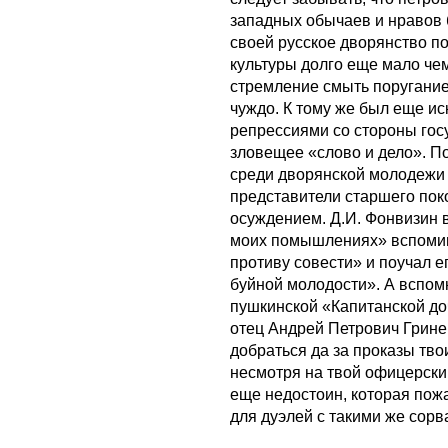
западных обычаев и нравов
своей русское дворянство п
культуры долго еще мало че
стремление смыть поругание
чуждо. К тому же был еще ис
репрессиями со стороны госу
зловещее «слово и дело». По
среди дворянской молодежи 
представители старшего пок
осуждением. Д.И. Фонвизин 
моих помышлениях» вспомина
противу совести» и поучал ег
буйной молодости». А вспомн
пушкинской «Капитанской до
отец Андрей Петрович Грине
добраться да за проказы тво
несмотря на твой офицерский
еще недостоин, которая пожа
для дуэлей с такими же сорв