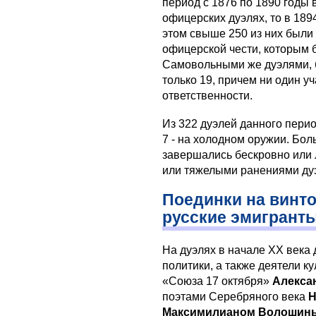
период с 1876 по 1890 годы 
офицерских дуэлях, то в 1894
этом свыше 250 из них были
офицерской чести, которым 
Самовольными же дуэлями, б
только 19, причем ни один у
ответственности.
Из 322 дуэлей данного перио
7 - на холодном оружии. Бол
завершались бескровно или л
или тяжелыми ранениями ду
Поединки на винто
русские эмигрант
На дуэлях в начале XX века 
политики, а также деятели 
«Союза 17 октября»
Алекса
поэтами Серебряного века
Н
Максимилианом Волоши