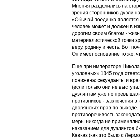
Мнения разделились на сторо
зрения сторонников дуэли н
«Обычай поединка является с
человек может и должен в и
дорогим своим благом - жизн
материалистической точки зр
веру, родину и честь. Вот п
Он имеет основание то же, ч
Еще при императоре Николае
уголовных» 1845 года ответ
понижена: секунданты и вра
(если только они не выступа
дуэлянтам уже не превышало 
противников - заключения в 
дворянских прав по выходе.
противоречивость законодате
меры никогда не применялис
наказанием для дуэлянтов 
Кавказ (как это было с Лермо