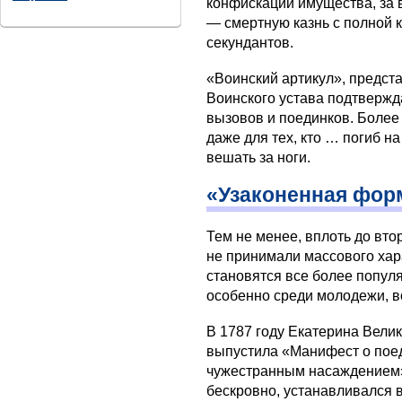
конфискации имущества, за 
— смертную казнь с полной 
секундантов.
«Воинский артикул», предс
Воинского устава подтверж
вызовов и поединков. Более
даже для тех, кто … погиб н
вешать за ноги.
«Узаконенная фор
Тем не менее, вплоть до вто
не принимали массового хар
становятся все более попу
особенно среди молодежи, в
В 1787 году Екатерина Вели
выпустила «Манифест о поед
чужестранным насаждением»
бескровно, устанавливался 