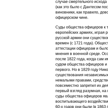
случае смертельного исхода
(как это было с Дантесом по
виновники, как правило, до
офицерском чине.
Суды общества офицеров к 
европейских армиях, играя р
русской армии они существо
времен (с 1721 года). Обще
аттестации офицерам и был
мнения в военной среде. Осо
после 1822 года, когда сам 
судом общества офицеров и 
первого. Но в 1829 году Ник
существования независимых
немалыми правами, средств
повсеместно запретил их дея
первый взгляд разумная, на 
суды общества офицеров яв
воспитывающего воздействи
60-х годов они были (в 1863