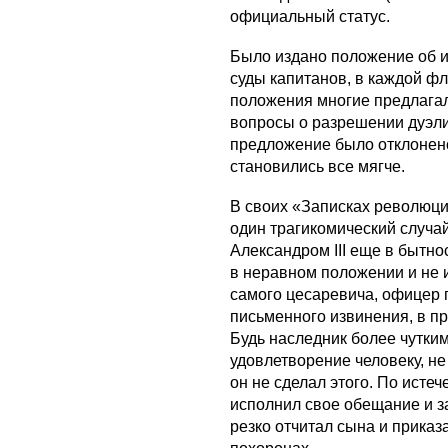
официальный статус.
Было издано положение об их
суды капитанов, в каждой фл
положения многие предлагал
вопросы о разрешении дуэли 
предложение было отклонено
становились все мягче.
В своих «Записках революци
один трагикомический случа
Александром III еще в бытно
в неравном положении и не 
самого цесаревича, офицер 
письменного извинения, в п
Будь наследник более чутким
удовлетворение человеку, н
он не сделал этого. По исте
исполнил свое обещание и з
резко отчитал сына и прика