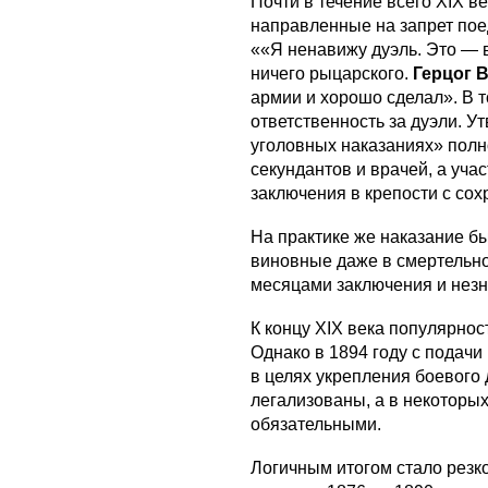
Почти в течение всего XIX в
направленные на запрет по
««Я ненавижу дуэль. Это — в
ничего рыцарского.
Герцог 
армии и хорошо сделал». В 
ответственность за дуэли. У
уголовных наказаниях» полн
секундантов и врачей, а учас
заключения в крепости с со
На практике же наказание б
виновные даже в смертельно
месяцами заключения и нез
К концу XIX века популярнос
Однако в 1894 году с подач
в целях укрепления боевого 
легализованы, а в некоторы
обязательными.
Логичным итогом стало резко