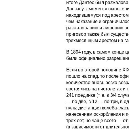
итоге Дантес был разжалован
Данзасу, к моменту вынесен
находившемуся под арестом,
чем наказание и ограничило
разжалованию и лишению все
приговор также был существе
трехмесячным арестом на га
В 1894 году, в самом конце ц
были официально разрешен
Если во второй половине XIX
пошло на спад, то после офи
количество вновь резко возр
состоялись на пистолетах и т
241 поединке (т. е. в 3/4 сл
— по две, в 12 — по три, в 
пуль; дистанция колеба- лас
нанесением оскорбления и п
трех лет, но чаще всего — о
(в зависимости от длительно