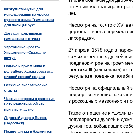
вполне обычной для дворянс
этом нижняя граница возраст
Физкультминутки для
лет.
использования на уроках
русского языка "гимнастика
Несмотря на то, что с XVI ве
для пальцев рук"
церковь, Европа пережила я
Детская пальчиковая
лихорадка».
гимнастика в стихах
Упражнение «росток
27 апреля 1578 года в париж
Упражнение «Сказка по
самых известных дуэлей в ис
кругу»
поединок «трое на трое» м
Подача и прием мяча в
Генриха III
(миньонами) и сто
волейболе Характеристика
результате поединка погибли
нижней прямой подачи
Веселые экологические
Несмотря на официальный за
старты
подверг выживших наказани
Частые вопросы о ранговых
в роскошных мавзолеях и по
боях Ранговый бой как
принять участие
Такое отношение к «дуэли м
Ледовый дворец Витязь
популярности дуэлей и даж
(Подольск)
дуэлянтов, добывавших себе
Правила игры в бадминтон
Поводом для дуэли в таком с