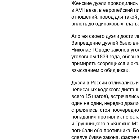
Женские дуэли проводились 
в XVII веке, в европейский 
отношений, повод для такой 
вплоть до одинаковых плать
Апогея своего дуэли достигл
Запрещение дуэлей было вн
Николае I Своде законов уго
уголовном 1839 года, обязы
примирять ссорящихся и ок
взысканием с обидчика».
Дуэли в России отличались 
неписаных кодексов: дистанц
всего 15 шагов), встречалис
один на один, нередко драли
стрелялись, стоя поочередно
попадания противник не ост
и Грушницкого в «Княжне Мэр
погибали оба противника. Б
следуя букве закона, факти