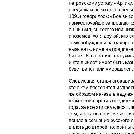
петровскому уставу «Артикул
поединкам были посвящены д
139») говорилось: «Все вызо
наижесточайше запрещаются. 
он ни был, высокого или ни
иноземец, хотя другой, кто 
тому побужден и раззадорен
вызывать, ниже на поединке 
биться. Кто против сего учин
и кто выйдет, имеет быть каз
будет ранен или умерщвлен… 
Следующая статья оговарива
кто с кем поссорится и упрос
же образом наказать надлежи
узаконения против поединко
года, за все эти семьдесят л
том, что само понятие чести
вошло в сознание русского д
вплоть до второй половины 
следует забывать, что петр