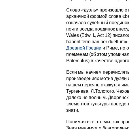
Слово «дуэль» произошло от
архаичной формой слова «be
означало судебный поединок
почти всегда поединок внесуд
Wales (Edw. I., Act 12) писалос
habent terminari per duellum»
Древней Греции
и Риме, но 
племенам (об этом упоминали 
Paterculus) в качестве одног
Если мы начнем перечислять 
произведениях мотив дуэли о
нашем перечне окажутся име
Тургенева, Л.Толстого, Чехов
далеко не полным. Дворянск
элементов культуры поведен
знати.
Понимая все это мы, как прав
Зная минимум о благородных