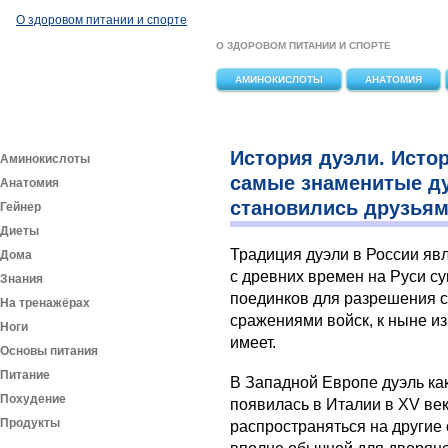
Перейти к основному содержанию
О здоровом питании и спорте
О ЗДОРОВОМ ПИТАНИИ И СПОРТЕ
АМИНОКИСЛОТЫ
АНАТОМИЯ
История дуэли. Исто
Аминокислоты
самые знаменитые д
Анатомия
становились друзья
Гейнер
Диеты
Традиция дуэли в России явл
Дома
с древних времен на Руси с
Знания
поединков для разрешения с
На тренажёрах
сражениями войск, к ныне и
Ноги
имеет.
Основы питания
Питание
В Западной Европе дуэль ка
Похудение
появилась в Италии в XV век
Продукты
распространяться на другие 