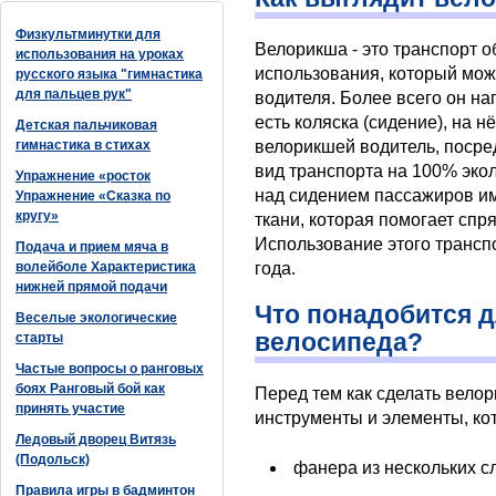
Физкультминутки для
Велорикша - это транспорт 
использования на уроках
использования, который мож
русского языка "гимнастика
для пальцев рук"
водителя. Более всего он нап
есть коляска (сидение), на 
Детская пальчиковая
гимнастика в стихах
велорикшей водитель, посред
вид транспорта на 100% эко
Упражнение «росток
над сидением пассажиров и
Упражнение «Сказка по
кругу»
ткани, которая помогает спр
Использование этого трансп
Подача и прием мяча в
волейболе Характеристика
года.
нижней прямой подачи
Что понадобится д
Веселые экологические
велосипеда?
старты
Частые вопросы о ранговых
боях Ранговый бой как
Перед тем как сделать велор
принять участие
инструменты и элементы, ко
Ледовый дворец Витязь
(Подольск)
фанера из нескольких с
Правила игры в бадминтон