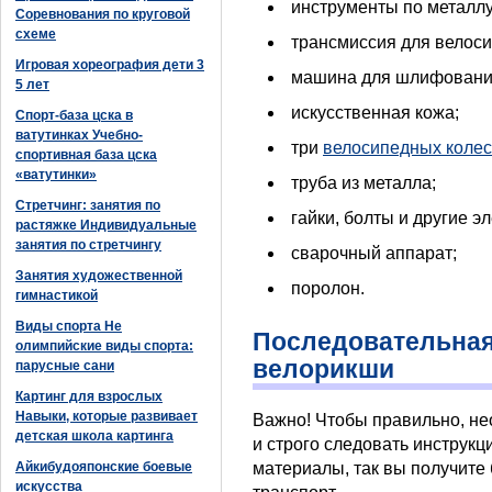
инструменты по металлу
Соревнования по круговой
схеме
трансмиссия для велоси
Игровая хореография дети 3
машина для шлифования
5 лет
искусственная кожа;
Спорт-база цска в
ватутинках Учебно-
три
велосипедных колес
спортивная база цска
«ватутинки»
труба из металла;
Стретчинг: занятия по
гайки, болты и другие э
растяжке Индивидуальные
занятия по стретчингу
сварочный аппарат;
Занятия художественной
поролон.
гимнастикой
Виды спорта Не
Последовательная
олимпийские виды спорта:
велорикши
парусные сани
Картинг для взрослых
Навыки, которые развивает
Важно! Чтобы правильно, не
детская школа картинга
и строго следовать инструкц
Айкибудояпонские боевые
материалы, так вы получите
искусства