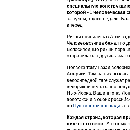
специальную конструкцию
которой - 1 человеческая 
за рулем, крутит педали. Бл
вперед.
Рикши появились в Азии зад
Человек-возница бежал по д
Велосипедные рикши первыми
отправилась в другие азиатс
Полвека тому назад велорик
Америки. Там на них возлаг
велосипедной тяге служат ра
велорикши несказанно попул
Нью-Йорка, Вашингтона, Лон
велотакси и в обеих российс
по
Пушкинской площади
, а 
Каждая страна, которая пр
них что-то свое
. А потому 