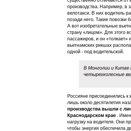
существенно отличаются от 
производства. Например, в 
велотакси. В них водитель р
позади него. Такие повозки
А вот изобретательные вьет
страну «лицом». Для этого 
пассажиров, и он «толкает» 
вьетнамских рикшах распола
одной - под водительской.
В Монголии и Китае
четырехколесные ве
Россияне присоединились к 
лишь около десятилетия наза
производства вышли с ли
Краснодарском крае
. Име
нагрузку на водителя. Они 
чтобы энергия обеспечила д