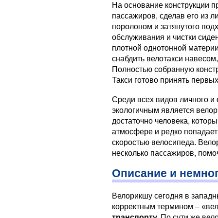
На основание конструкции п
пассажиров, сделав его из 
поролоном и затянутого под
обслуживания и чистки сиде
плотной однотонной материи
снабдить велотакси навесо
Полностью собранную констр
Такси готово принять первы
Среди всех видов личного и
экологичным является велори
достаточно человека, которы
атмосфере и редко попадает 
скоростью велосипеда. Вел
несколько пассажиров, помоч
Описание и немно
Велорикшу сегодня в западн
корректным термином – «вел
транспорту.
По сути же вел