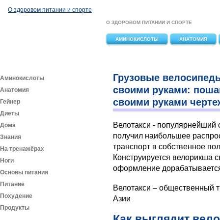
Перейти к основному содержанию
О здоровом питании и спорте
О ЗДОРОВОМ ПИТАНИИ И СПОРТЕ
АМИНОКИСЛОТЫ
АНАТОМИЯ
Грузовые велосипед
Аминокислоты
своими руками: поша
Анатомия
своими руками черте
Гейнер
Диеты
Велотакси - популярнейший 
Дома
получил наибольшее распрос
Знания
транспорт в собственное по
На тренажёрах
Конструируется велорикша с
Ноги
оформление дорабатывается
Основы питания
Питание
Велотакси – общественный т
Похудение
Азии
Продукты
Как выглядит вел