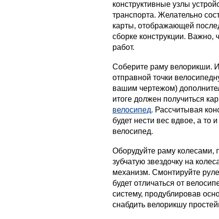
конструктивные узлы устрой
транспорта. Желательно сост
карты, отображающей послед
сборке конструкции. Важно, 
работ.
Соберите раму велорикши. Ис
отправной точки велосипедну
вашим чертежом) дополнител
итоге должен получиться ка
велосипед
. Рассчитывая кон
будет нести вес вдвое, а то
велосипед.
Оборудуйте раму колесами, 
зубчатую звездочку на колес
механизм. Смонтируйте руле
будет отличаться от велоси
систему, продублировав осн
снабдить велорикшу просте