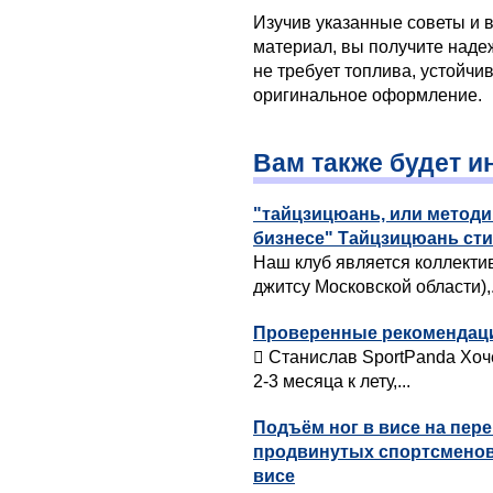
Изучив указанные советы и 
материал, вы получите наде
не требует топлива, устойчи
оригинальное оформление.
Вам также будет и
"тайцзицюань, или метод
бизнесе" Тайцзицюань ст
Наш клуб является коллект
джитсу Московской области),.
Проверенные рекомендации
 Станислав SportPanda Хоч
2-3 месяца к лету,...
Подъём ног в висе на пер
продвинутых спортсменов
висе