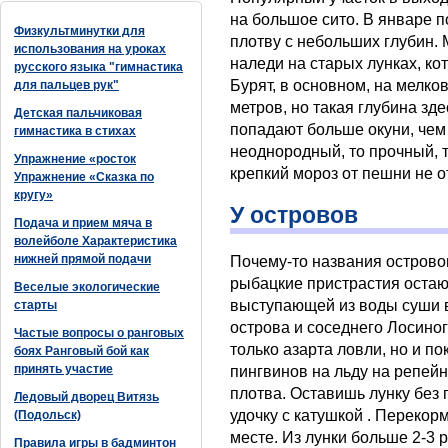
на большое сито. В январе 
Физкультминутки для
плотву с небольших глубин.
использования на уроках
наледи на старых лунках, ко
русского языка "гимнастика
Бурят, в основном, на мелково
для пальцев рук"
метров, но такая глубина зд
Детская пальчиковая
попадают больше окуни, чем
гимнастика в стихах
неоднородный, то прочный, т
Упражнение «росток
крепкий мороз от пешни не 
Упражнение «Сказка по
кругу»
У островов
Подача и прием мяча в
волейболе Характеристика
нижней прямой подачи
Почему-то названия острово
рыбацкие пристрастия остаю
Веселые экологические
выступающей из воды суши в
старты
острова и соседнего Лосиног
Частые вопросы о ранговых
только азарта ловли, но и по
боях Ранговый бой как
принять участие
пингвинов на льду на репей
плотва. Оставишь лунку без 
Ледовый дворец Витязь
удочку с катушкой . Перекор
(Подольск)
месте. Из лунки больше 2-3 
Правила игры в бадминтон