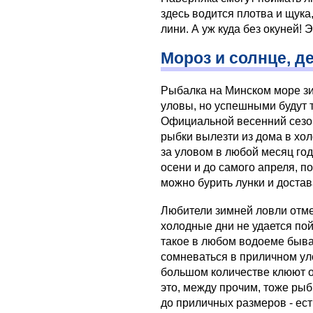
здесь водится плотва и щук
лини. А уж куда без окуней! 
Мороз и солнце, д
Рыбалка на Минском море зи
уловы, но успешными будут 
Официальной весенний сезон
рыбки вылезти из дома в хо
за уловом в любой месяц год
осени и до самого апреля, п
можно бурить лунки и достав
Любители зимней ловли отме
холодные дни не удается пой
такое в любом водоеме бывае
сомневаться в приличном уло
большом количестве клюют ок
это, между прочим, тоже рыб
до приличных размеров - ест