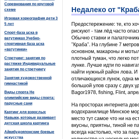
Соревнования по круговой
Недалеко от "Краб
схеме
Игровая хореография дети 3
Предостережение: те, кто хо
5 лет
рискуют - там лёд часто опа
Спорт-база цска в
Обычно ставки и палаточники
ватутинках Учебно-
спортивная база цска
"Краба". На глубине 7 метро
«ватутинки»
основном, макароны и мотыл
плотный туман, что легко пот
Стретчинг: занятия по
растяжке Индивидуальные
лунке. Лучше идти по навигат
занятия по стретчингу
найти нужный район лова. И 
Занятия художественной
отличающихся лунок, одна мо
гимнастикой
большой улов сразу с двух у
Bagor1978, fishing, Flint, апр
Виды спорта Не
олимпийские виды спорта:
парусные сани
На просторах интернета дов
водохранилище Минское море
Картинг для взрослых
Навыки, которые развивает
место тут самое что ни на е
детская школа картинга
вкусны, приятны, тиной не п
всегда настолько, что за па
Айкибудояпонские боевые
искусства
количество на несколько мес