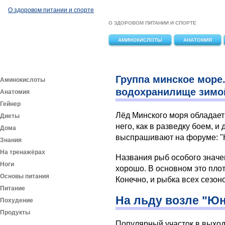
Перейти к основному содержанию
О здоровом питании и спорте
О ЗДОРОВОМ ПИТАНИИ И СПОРТЕ
АМИНОКИСЛОТЫ
АНАТОМИЯ
Группа минское море
Аминокислоты
водохранилище зимо
Анатомия
Гейнер
Лёд Минского моря обладает 
Диеты
него, как в разведку боем, и
Дома
выспрашивают на форуме: "К
Знания
На тренажёрах
Названия рыб особого значен
Ноги
хорошо. В основном это плот
Основы питания
Конечно, и рыбка всех сезоно
Питание
На льду возле "Ю
Похудение
Продукты
Популярный участок в выход