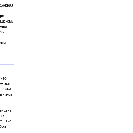
 сборная
ура
тышскому
уля».
сия.
иям
 Что
му есть
ережья
итников
езидент
вых
оженные
юбой