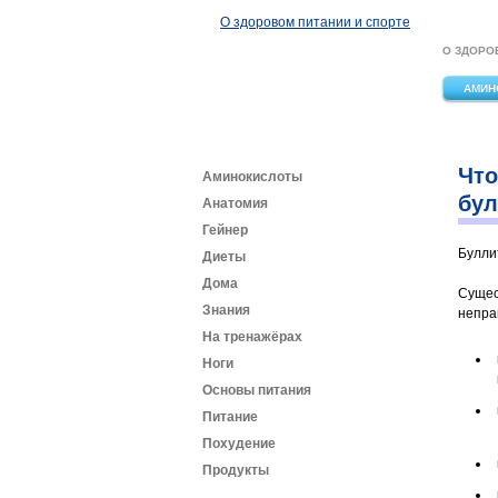
Перейти к основному содержанию
О здоровом питании и спорте
О ЗДОРО
АМИН
Что
Аминокислоты
бул
Анатомия
Гейнер
Булли
Диеты
Дома
Сущес
Знания
непра
На тренажёрах
Ноги
Основы питания
Питание
Похудение
Продукты