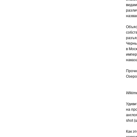
видам
разли
назва
Объяс
собст
разъя
Черны
в Мос
импер
наказ
Прочн
Озеро
Wikime
Удиви
на про
англо
shot (
Как э