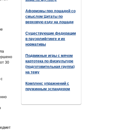
Афоризмы про лошадей со
смыслом Цитаты по
верховую езду на лошади
ие
Существующие федерации
в пауэрлифтинге и их
нормативы
ила
Подвижные игры с мячом
вершено
картотека по физкультуре
от 30
(подготовительная группа)
на тему
 с
Комплекс упражнений с
пружинным эспандером
енно
о
редмет