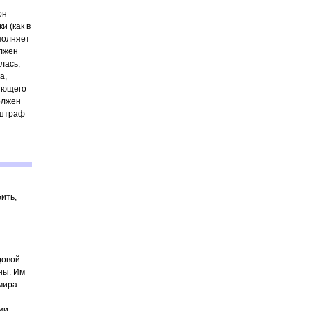
он
 (как в
полняет
олжен
лась,
а,
яющего
олжен
 штраф
бить,
довой
ны. Им
мира.
ми