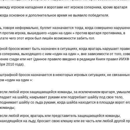
между игроком нападения и воротами нет игроков соперника, кроме вратаря
когда основное и дополнительное время не выявило победителя.
ть, говоря неформально, буллит назначается тогда, когда совершено нарушен
л против игрока, вышедшего «один на один » против вратаря противника, в
ьтате чего этот игрок был лишён возможности забить гол.
ной бросок может быть назначен в ситуациях, когда вратарь нарушает прав
в соперника, выходящего с ним «один на один », вне зависимости от того, со
ение сзади или нет (данное правило введено в редакции Книги правил ИИХФ 
ря 2010 года).
 штрафной бросок назначается в некоторых игровых ситуациях, не связанных
ом «один на один »:
если любой игрок защищающейся команды, за исключением вратаря, умышл
падает на шайбу, накрывает руками или подгребает шайбу под свое тело,
поднимает шайбу со льда руками, когда шайба находится в площади ворот ег
команды;
если любой игрок, вратарь или представитель защищающейся команды,
находящийся на льду, бросает свою клюшку или ее часть или любой другой п