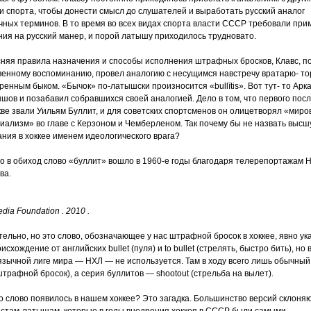
и спорта, чтобы донести смысл до слушателей и выработать русский аналог
чных терминов. В то время во всех видах спорта власти СССР требовали при
ния на русский манер, и порой латышу приходилось трудновато.
няя правила назначения и способы исполнения штрафных бросков, Клавс, по
­венному воспоминанию, провел аналогию с несущимся навстречу вратарю- т
ренным быком. «Бычок» по-латышски произносится «bullītis». Вот тут- то Арк
шов и позабавил собравшихся своей аналогией. Дело в том, что первого по
кве звали Уильям Буллит, и для советских спортсменов он олицетворял «миро
иализм» во главе с Керзоном и Чемберленом. Так почему бы не назвать высш
ания в хоккее именем идеологического врага?
о в обиход слово «буллит» вошло в 1960-е годы благодаря телерепортажам 
ва.
dia Foundation . 2010 .
тельно, но это слово, обозначающее у нас штрафной бросок в хоккее, явно у
исхождение от английских bullet (пуля) и to bullet (стрелять, быстро бить), но 
язычной лиге мира — НХЛ — не используется. Там в ходу всего лишь обычный 
штрафной бросок), а серия буллитов — shootout (стрельба на вылет).
то слово появилось в нашем хоккее? Это загадка. Большинство версий склоняю