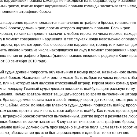
рь нарушившей правила команды не находился на площадке, будучи заменён
ым игроком, взятие ворот нарушившей правила команды засчитывается неме
ыполнения штрафного броска.
за нарушение правил полагается назначение штрафного броска, то выполнят
ной бросок должен игрок, против которого нарушили правила. Если игрок
ирован, то капитан должен назначить любого игрока, из числа игроков, наход
ду в момент совершения нарушения; в тех случаях, когда невозможно определ
 игрока, против которого было совершено нарушение, тренер или капитан д
чить любого игрока из числа находящихся на льду в момент совершения нар
ыполнения штрафного броска (данное правило введено в редакции Книги пра
от 30 сентября 2010 года).
ый судья должен попросить объявить имя и номер игрока, назначенного выпо
ной бросок. Назначенный игрок не может быть выбран из числа игроков от
, или на которых был наложен отложенный штраф. Игроки обеих команд до
уть площадку. Главный судья должен поместить шайбу на центральную точку
ывания. Только вратарь может защищать ворота во время выполнения штраф
а. Вратарь должен оставаться в своей площади ворот до тех пор, пока игрок н
тся шайбы. Игрок, по команде главного судьи, должен подобрать шайбу, прос
отам своего противника и попытаться забросить шайбу. Как только произведен
, штрафной бросок считается выполненным. Взятие ворот в результате любо
чных бросков не засчитывается. В случае взятия ворот со штрафного броска,
ывание шайбы должно быть произведено в центре поля. Если взятия ворот н
ошло, вбрасывание должно быть произведено в одной из точек конечного