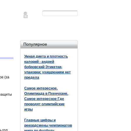
Форма
Поиск
поиска
Популярное
Умная диета и плотность
калорий - андрей
бобровский Этикетки-
упаковки: ухищрениям нет
ре (за
предела
Самое интересное.
Олимпиада в Пхенчхане.
 защиты
Самое интересное Где
проводят олимпийские
игры
Главные цифры и
рекордсмены чемпионатов
ь гол
мира по футболу