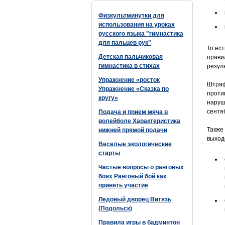
Физкультминутки для
использования на уроках
русского языка "гимнастика
для пальцев рук"
То ес
Детская пальчиковая
прави
гимнастика в стихах
резул
Упражнение «росток
Штраф
Упражнение «Сказка по
проти
кругу»
наруш
сентяб
Подача и прием мяча в
волейболе Характеристика
Также
нижней прямой подачи
выход
Веселые экологические
старты
Частые вопросы о ранговых
боях Ранговый бой как
принять участие
Ледовый дворец Витязь
(Подольск)
Правила игры в бадминтон