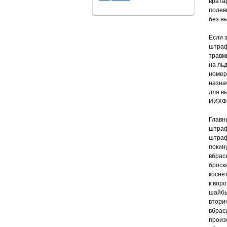
врата
полев
без в
Если 
штраф
травм
на ль
номер
назна
для в
ИИХФ 
Главн
штраф
штраф
покин
вбрас
броск
косне
к вор
шайбы
втори
вбрас
произ