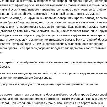
ывания в зоне, в которой был произведен штрафной бросок. Время, необход
нения штрафного броска, не входит в основное игровое время в каком-либо п
главный судья сигнализирует нарушение, связанное с назначением штрафног
а, поднятием своей руки, фиксируя отложенный штраф, тем самым давая
жность команде, не нарушившей правила, завершить игровой эпизод, то вып
ного броска будет произведено после остановки игры вне зависимости от тог
чилось или нет время игры в каком-либо периоде. Если вратарь покидает свою
дь ворот до того, как игрок коснулся шайбы, или совершает какое-либо наруш
ый судья должен поднять руку, фиксируя тем самым нарушения правил врата
шая игроку завершить выполнение штрафного броска. Если штрафной бросо
ивается неудачей, главный судья должен назначить повторное выполнение
ного броска. Если вратарь досрочно покидает площадь своих ворот, главный 
н:
на первый раз
предупредить
его и назначить повторное выполнение штраф
броска,
наложить на него дисциплинарный штраф при вторичном нарушении и назна
выполнение штрафного броска снова,
присудить
взятие ворот
при нарушении вратарем правил в третий раз.
рь может попытаться остановить бросок любым способом, кроме броска свое
и или любого другого предмета, за которое в таком случае, должно быть засч
е ворот. При исполнении буллита игрок обязан катиться на ворота в общем