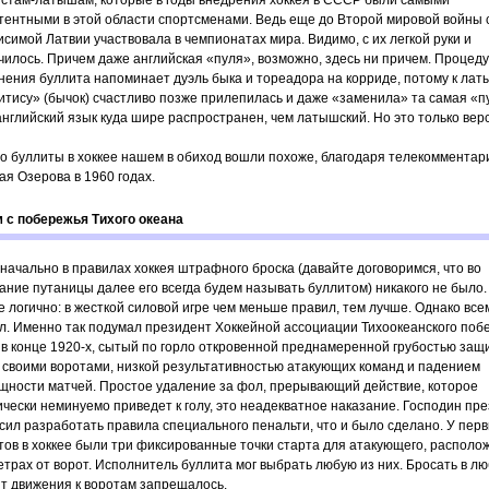
истам-латышам, которые в годы внедрения хоккея в СССР были самыми
тентными в этой области спортсменами. Ведь еще до Второй мировой войны
исимой Латвии участвовала в чемпионатах мира. Видимо, с их легкой руки и
чилось. Причем даже английская «пуля», возможно, здесь ни причем. Процед
нения буллита напоминает дуэль быка и тореадора на корриде, потому к ла
итису» (бычок) счастливо позже прилепилась и даже «заменила» та самая «п
английский язык куда шире распространен, чем латышский. Но это только вер
о буллиты в хоккее нашем в обиход вошли похоже, благодаря телекомментар
ая Озерова в 1960 годах.
 с побережья Тихого океана
начально в правилах хоккея штрафного броска (давайте договоримся, что во
ание путаницы далее его всегда будем называть буллитом) никакого не было.
е логично: в жесткой силовой игре чем меньше правил, тем лучше. Однако все
л. Именно так подумал президент Хоккейной ассоциации Тихоокеанского поб
 в конце 1920-х, сытый по горло откровенной преднамеренной грубостью защ
 своими воротами, низкой результативностью атакующих команд и падением
щности матчей. Простое удаление за фол, прерывающий действие, которое
ически неминуемо приведет к голу, это неадекватное наказание. Господин пр
сил разработать правила специального пенальти, что и было сделано. У пер
тов в хоккее были три фиксированные точки старта для атакующего, распол
метрах от ворот. Исполнитель буллита мог выбрать любую из них. Бросать в л
т движения к воротам запрещалось.