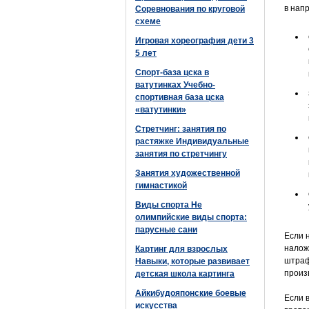
в нап
Соревнования по круговой
схеме
Игровая хореография дети 3
5 лет
Спорт-база цска в
ватутинках Учебно-
спортивная база цска
«ватутинки»
Стретчинг: занятия по
растяжке Индивидуальные
занятия по стретчингу
Занятия художественной
гимнастикой
Виды спорта Не
олимпийские виды спорта:
парусные сани
Если 
налож
Картинг для взрослых
штраф
Навыки, которые развивает
произ
детская школа картинга
Айкибудояпонские боевые
Если 
искусства