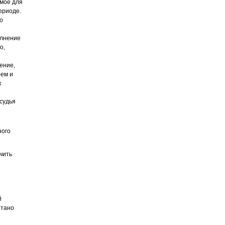
имое для
ериоде.
о
олнение
о,
ение,
рем и
к
судья
ного
чить
й
итано