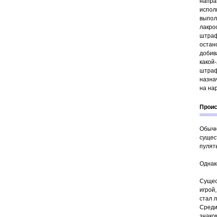
напра
испол
выпол
лакро
штраф
остан
добив
какой
штраф
назна
на на
Проис
Обычн
сущест
пулять
Однако
Сущес
игрой
стал 
Среди
знако