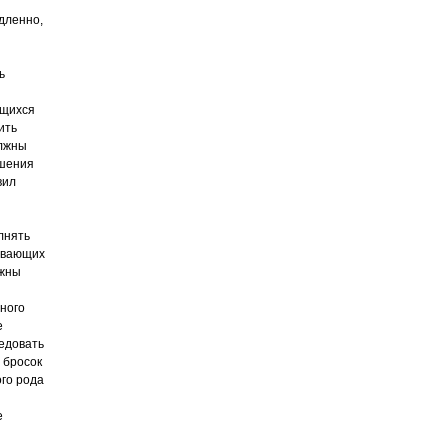
дленно,
ь
ящихся
ить
олжны
ушения
вил
лнять
бывающих
лжны
ного
е
ледовать
 бросок
го рода
е