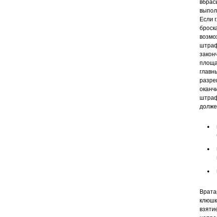
вбрас
выпол
Если 
броск
возмо
штраф
закон
площа
главн
разре
оканч
штраф
долже
Врата
клюшк
взяти