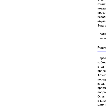
хокке
компе
незав
просо
испол
«булл
Ведь 
Плотн
Никол
Родом
Перво
избеж
вполн
преде
Фрэнк
перед
зрели
практ
попро
булли
в 11 
момен