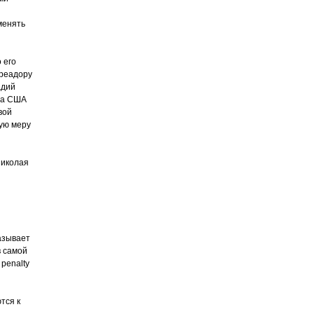
менять
 его
ореадору
адий
сла США
вой
ую меру
Николая
казывает
в самой
penalty
тся к