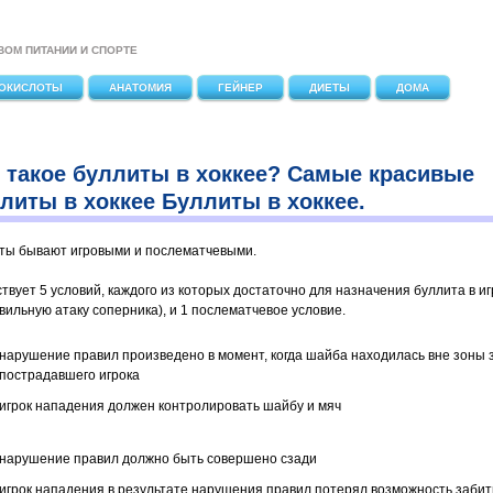
ВОМ ПИТАНИИ И СПОРТЕ
ОКИСЛОТЫ
АНАТОМИЯ
ГЕЙНЕР
ДИЕТЫ
ДОМА
 такое буллиты в хоккее? Самые красивые
литы в хоккее Буллиты в хоккее.
ты бывают игровыми и послематчевыми.
твует 5 условий, каждого из которых достаточно для назначения буллита в иг
вильную атаку соперника), и 1 послематчевое условие.
нарушение правил произведено в момент, когда шайба находилась вне зоны
пострадавшего игрока
игрок нападения должен контролировать шайбу и мяч
нарушение правил должно быть совершено сзади
игрок нападения в результате нарушения правил потерял возможность забит