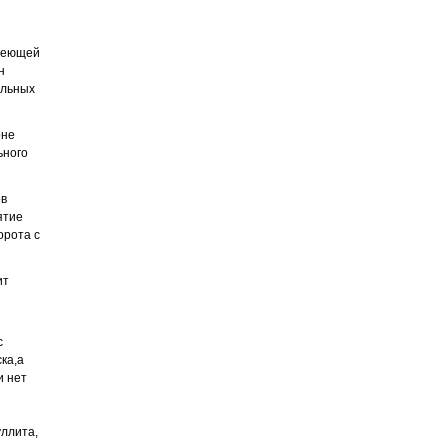
имеющей
н
альных
оне
ьного
ов
ятие
орота с
ит
с
ка,а
и нет
ллита,