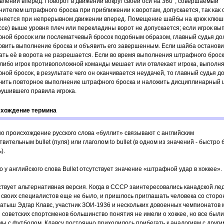
влении вперед. Поворот в движении вокруг своей оси на 360°, совершаемый
нителем штрафного броска при приближении к воротам, допускается, так как 
няется при непрерывном движении вперед. Помещение шайбы на крюк клюшки
ссе) выше уровня плеч или перекладины ворот не допускается; если игрок вы
ной бросок или послематчевый бросок подобным образом, главный судья д
овить выполнение броска и объявить его завершенным. Если шайба останови
ать её в ворота не разрешается. Если во время выполнения штрафного броск
-либо игрок противоположной команды мешает или отвлекает игрока, выполн
ной бросок, в результате чего он оканчивается неудачей, то главный судья д
чить повторное выполнение штрафного броска и наложить дисциплинарный
рушившего правила игрока.
хождение термина
о происхождение русского слова «буллит» связывают с английским
вительным bullet (пуля) или глаголом to bullet (в одном из значений - быстро 
).
 у английского слова Bullet отсутствует значение «штрафной удар в хоккее».
твует альтернативная версия. Когда в СССР заинтересовались канадской ле
, своих специалистов еще не было, и пришлось приглашать человека со сторо
латыш Эдгар Клавс, участник ЗОИ-1936 и нескольких довоенных чемпионатов 
 советских спортсменов большинство понятия не имели о хоккее, но все были
мы с футболом. Клавсу постоянно приходилось прибегать к аналогиям с други