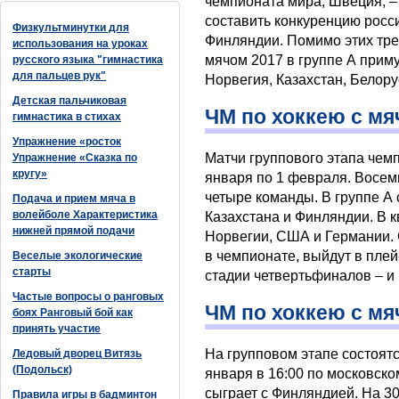
чемпионата мира, Швеция, 
составить конкуренцию росс
Физкультминутки для
Финляндии. Помимо этих тре
использования на уроках
мячом 2017 в группе А приму
русского языка "гимнастика
для пальцев рук"
Норвегия, Казахстан, Белор
Детская пальчиковая
ЧМ по хоккею с мя
гимнастика в стихах
Упражнение «росток
Матчи группового этапа чемп
Упражнение «Сказка по
кругу»
января по 1 февраля. Восем
четыре команды. В группе А
Подача и прием мяча в
волейболе Характеристика
Казахстана и Финляндии. В 
нижней прямой подачи
Норвегии, США и Германии. 
в чемпионате, выйдут в плей
Веселые экологические
старты
стадии четвертьфиналов – и
Частые вопросы о ранговых
ЧМ по хоккею с мя
боях Ранговый бой как
принять участие
На групповом этапе состоятся
Ледовый дворец Витязь
(Подольск)
января в 16:00 по московск
сыграет с Финляндией. На 3
Правила игры в бадминтон