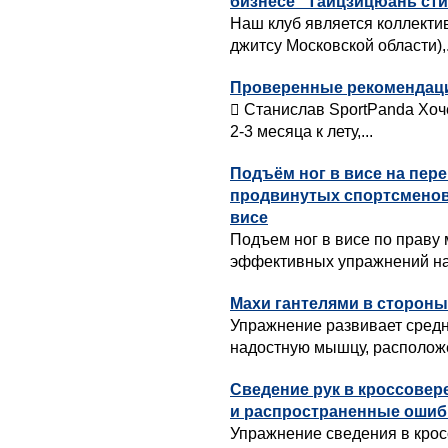
бизнесе" Тайцзицюань ст
Наш клуб является коллект
джитсу Московской области),.
Проверенные рекомендации
 Станислав SportPanda Хоч
2-3 месяца к лету,...
Подъём ног в висе на пер
продвинутых спортсменов
висе
Подъем ног в висе по праву
эффективных упражнений на 
Махи гантелями в стороны
Упражнение развивает сред
надостную мышцу, расположе
Сведение рук в кроссовер
и распространенные ошиб
Упражнение сведения в крос