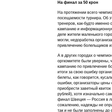
На финал за 50 крон
На протяжении всего чемпио
посещаемости турнира. Об э
тренеров, как-будто именно 
кампанию и информационную
деле жители маленького гор
могли, недоработка организа
привлечению болельщиков из
А в других городах о чемпио
оргкомитете были уверены, ч
кампанию по привлечение бо
итоги за свою ошибку органи
билеты, как говорится, кусал
ошибки, организаторы цены 
приобрести заветный квиток 
рублей), хотя изначально са
финал Швеция — Россия в л
сожалению, надежды не опр
так и не были заполнены до о