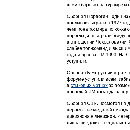
всем сборным на турнире и г
Сборная Норвегии - один из
поединок сыграла в 1927 год
чемпионатах мира по хоккею 
норвежцы не играли ввиду н
в отношении Чехословакии. 
слабее топ-команд и высшим
года и бронза ЧМ-1993. На О
уступили.
Сборная Белоруссии играет 
форуме уступили всем, заби
в
стыковых матчах
за возмож
прошлый ЧМ команда заверш
Сборная США несмотря на д
первенстве медалей никогда
дивизиона в дивизион. Интер
лишь шведские специалисты