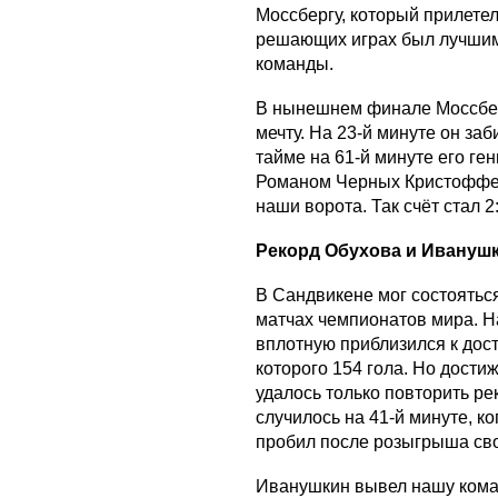
Моссбергу, который прилетел 
решающих играх был лучшим
команды.
В нынешнем финале Моссбер
мечту. На 23-й минуте он заб
тайме на 61-й минуте его ге
Романом Черных Кристоффер
наши ворота. Так счёт стал 
Рекорд Обухова и Ивануш
В Сандвикене мог состоятьс
матчах чемпионатов мира. 
вплотную приблизился к дос
которого 154 гола. Но дост
удалось только повторить ре
случилось на 41-й минуте, к
пробил после розыгрыша сво
Иванушкин вывел нашу коман