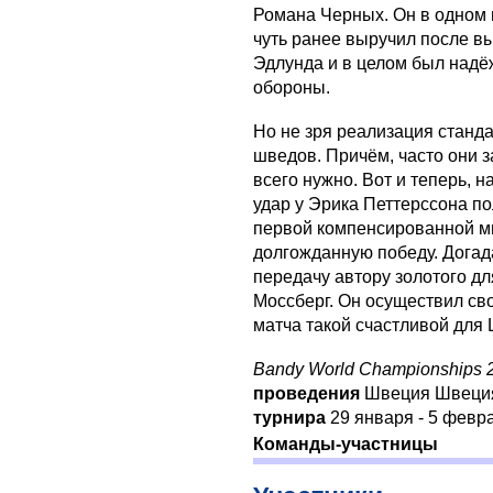
Романа Черных. Он в одном 
чуть ранее выручил после в
Эдлунда и в целом был над
обороны.
Но не зря реализация станда
шведов. Причём, часто они з
всего нужно. Вот и теперь, 
удар у Эрика Петтерссона по
первой компенсированной м
долгожданную победу. Догада
передачу автору золотого д
Моссберг. Он осуществил св
матча такой счастливой для
Bandy World Championships
проведения
Швеция Швец
турнира
29 января - 5 февр
Команды-участницы