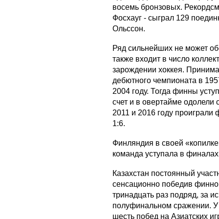
восемь бронзовых. Рекордс
Фосхауг - сыграл 129 поедин
Ольссон.
Ряд сильнейших не может об
также входит в число коллек
зарождении хоккея. Принима
дебютного чемпионата в 195
2004 году. Тогда финны уст
счет и в овертайме одолели 
2011 и 2016 году проиграли 
1:6.
Финляндия в своей «копилке
команда уступала в финалах
Казахстан постоянный участ
сенсационно победив финнов 
тринадцать раз подряд, за и
полуфинальном сражении. У 
шесть побед на Азиатских иг