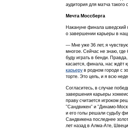
аудитория для матча такого с
Мечта Моссберга
Накануне финала шведский 
о завершении карьеры в нац
— Мне уже 36 лет, я чувству
многое. Сейчас не знаю, где 
буду играть в бенди. Правда
касается, финала, нас ждёт 
карьеру
в родном городе с з
торте. Это цель, и я всю нед
Согласитесь, в случае побе
завершения карьеры хоккеис
праву считается игроком ре
"Сандвикен" и "Динамо-Моск
и его голы решали судьбу ф
Сандвикена последнее золот
лет назад в Алма-Ате, Швец