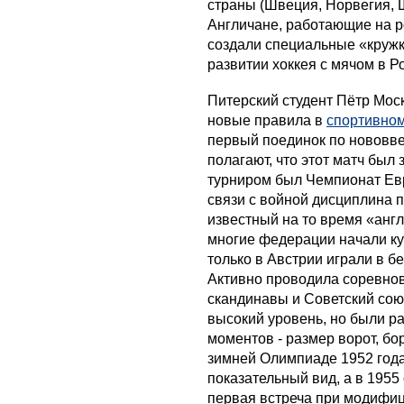
страны (Швеция, Норвегия, Ш
Англичане, работающие на р
создали специальные «кружк
развитии хоккея с мячом в Р
Питерский студент Пётр Мос
новые правила в
спортивном
первый поединок по нововв
полагают, что этот матч бы
турниром был Чемпионат Евр
связи с войной дисциплина 
известный на то время «анг
многие федерации начали ку
только в Австрии играли в б
Активно проводила соревнов
скандинавы и Советский союз
высокий уровень, но были р
моментов - размер ворот, бор
зимней Олимпиаде 1952 года 
показательный вид, а в 195
первая встреча при модифиц