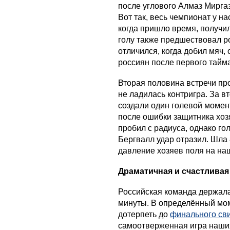
после углового Алмаз Миргаз
Вот так, весь чемпионат у н
когда пришло время, получи
голу также предшествовал р
отличился, когда добил мяч,
россиян после первого тайма
Вторая половина встречи пр
не ладилась контригра. За 
создали один голевой момент
после ошибки защитника хоз
пробил с радиуса, однако г
Бергвалл удар отразил. Шла 
давление хозяев поля на на
Драматичная и счастливая
Российская команда держалас
минуты. В определённый мом
дотерпеть до
финального св
самоотверженная игра наших