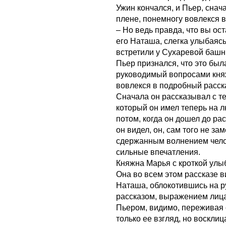
Ужин кончался, и Пьер, снач
плене, понемногу вовлекся в 
– Но ведь правда, что вы ос
его Наташа, слегка улыбаясь.
встретили у Сухаревой башн
Пьер признался, что это была
руководимый вопросами кня
вовлекся в подробный расск
Сначала он рассказывал с т
который он имел теперь на л
потом, когда он дошел до ра
он видел, он, сам того не зам
сдержанным волнением чело
сильные впечатления.
Княжна Марья с кроткой улыб
Она во всем этом рассказе в
Наташа, облокотившись на р
рассказом, выражением лица,
Пьером, видимо, переживая с
только ее взгляд, но воскли