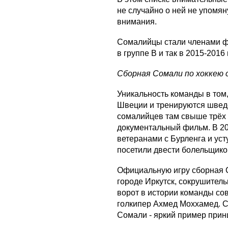
не случайно о ней не упомян
внимания.
Сомалийцы стали членами фе
в группе В и так в 2015-2016 
Сборная Сомали по хоккею 
Уникальность команды в том,
Швеции и тренируются шведс
сомалийцев там свыше трёх 
документальный фильм. В 20
ветеранами с Бурленга и уст
посетили двести болельщико
Официальную игру сборная С
городе Иркутск, сокрушитель
ворот в истории команды со
голкипер Ахмед Моххамед. С
Сомали - яркий пример принц