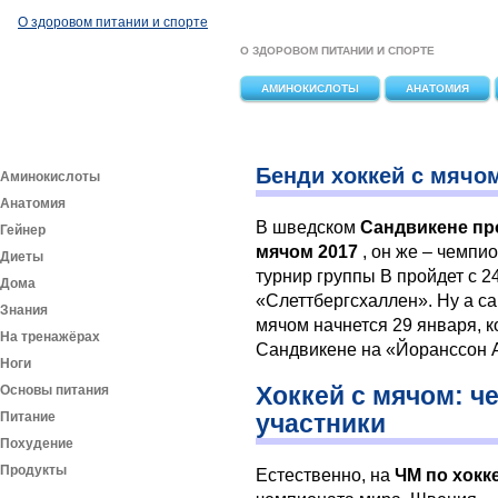
Перейти к основному содержанию
О здоровом питании и спорте
О ЗДОРОВОМ ПИТАНИИ И СПОРТЕ
АМИНОКИСЛОТЫ
АНАТОМИЯ
Бенди хоккей с мячо
Аминокислоты
Анатомия
В шведском
Сандвикене пр
Гейнер
мячом 2017
, он же – чемпи
Диеты
турнир группы В пройдет с 2
Дома
«Слеттбергсхаллен». Ну а са
Знания
мячом начнется 29 января, к
На тренажёрах
Сандвикене на «Йоранссон А
Ноги
Хоккей с мячом: ч
Основы питания
Питание
участники
Похудение
Продукты
Естественно, на
ЧМ по хокк