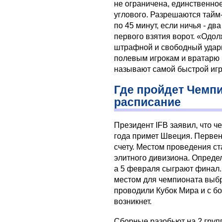
не ограничена, единственное
углового. Разрешаются тайм
по 45 минут, если ничья - дв
первого взятия ворот. «Одол
штрафной и свободный удары
полевым игрокам и вратарю
называют самой быстрой игр
Где пройдет Чемпи
расписание
Президент IFB заявил, что ч
года примет Швеция. Первен
счету. Местом проведения с
элитного дивизиона. Определ
а 5 февраля сыграют финал
местом для чемпионата выб
проводили Кубок Мира и с 
возникнет.
Сборные разобьют на 2 групп