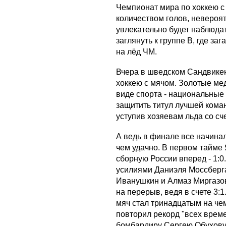
Чемпионат мира по хоккею с
количеством голов, невероя
увлекательно будет наблюдат
заглянуть к группе В, где з
на лёд ЧМ.
Вчера в шведском Сандвике
хоккею с мячом. Золотые ме
виде спорта - национальные
защитить титул лучшей кома
уступив хозяевам льда со сче
А ведь в финале все начина
чем удачно. В первом тайме
сборную России вперед - 1:
усилиями Даниэля Моссберга 
Иванушкин и Алмаз Миргазов
на перерыв, ведя в счете 3:1
мяч стал тринадцатым на че
повторил рекорд "всех врем
бомбардиру Сергею Обухову