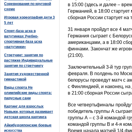
Соревнования по круговой
в 15:00 (здесь и далее – вр
схеме
Германией, в 18:00 стартует 
сборная России стартует на 
Игровая хореография дети 3
5 лет
31 января пройдут все 4 матч
Спорт-база цска в
Германия сыграет с Белорусс
ватутинках Учебно-
спортивная база цска
американцами, а в 18:00 сбо
«ватутинки»
финнами. Закончат же игров
(21:00).
Стретчинг: занятия по
растяжке Индивидуальные
занятия по стретчингу
Заключительный 3-й тур груп
февраля. В полдень по Моск
Занятия художественной
гимнастикой
белорусы проведут матч с ам
с Финляндией, и наконец, на
Виды спорта Не
в 21:00 сборная России сыг
олимпийские виды спорта:
парусные сани
Все четвертьфиналы пройду
Картинг для взрослых
победитель группы А сыграет
Навыки, которые развивает
детская школа картинга
группы А – с 3-й командой гр
командой группы В и 4-я ком
Айкибудояпонские боевые
Время начала матчей 1/4 фина
искусства